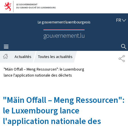
Aller au menu principal
Aller au contenu
F
FR
Le gouvernement luxembourgeois
R
A
gouvernement.lu
N
Ç
A
MENU
PRINCIPAL
AFFICHER / MASQUER LA RECHERCHE
I
Actualités
Toutes les actualités
P
S
A
A
c
R
"Mäin Offall – Meng Ressourcen": le Luxembourg
c
T
lance l'application nationale des déchets
u
A
e
G
i
E
"Mäin Offall – Meng Ressourcen":
l
le Luxembourg lance
l'application nationale des