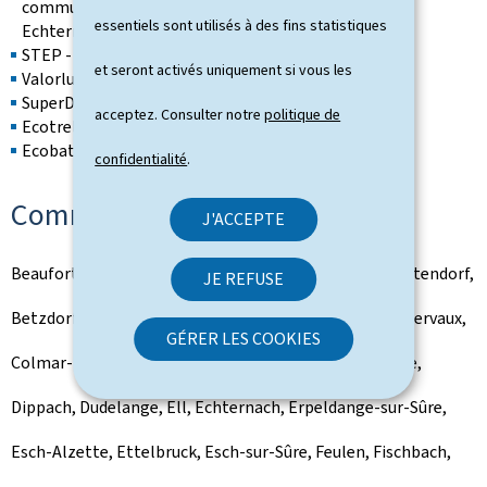
communes de la région de Grevenmacher, Remich et
essentiels sont utilisés à des fins statistiques
Echternach
STEP - Syndicat intercommunal
et seront activés uniquement si vous les
Valorlux ASBL
SuperDrecksKëscht®
acceptez. Consulter notre
politique de
Ecotrel ASBL
Ecobatterien
ASBL
confidentialité
.
Communes partenaires (86)
J'ACCEPTE
Beaufort, Bech, Beckerich, Berdorf, Bettembourg, Bettendorf,
JE REFUSE
Betzdorf, Bissen, Biwer, Boulaide, Bourscheid, Bous, Clervaux,
GÉRER LES COOKIES
Colmar-Berg, Consdorf, Contern, Diekirch, Differdange,
Dippach, Dudelange, Ell, Echternach, Erpeldange-sur-Sûre,
Esch-Alzette, Ettelbruck, Esch-sur-Sûre, Feulen, Fischbach,