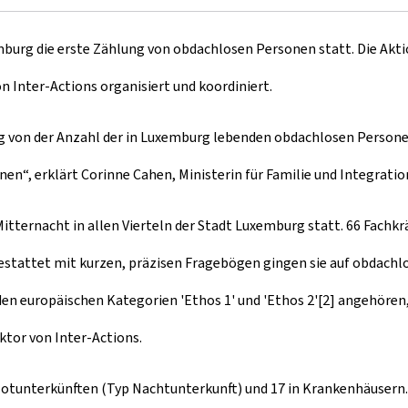
burg die erste Zählung von obdachlosen Personen statt. Die Aktion
n Inter-Actions organisiert und koordiniert.
ng von der Anzahl der in Luxemburg lebenden obdachlosen Persone
en“, erklärt Corinne Cahen, Ministerin für Familie und Integratio
itternacht in allen Vierteln der Stadt Luxemburg statt. 66 Fachkr
usgestattet mit kurzen, präzisen Fragebögen gingen sie auf obdach
en europäischen Kategorien 'Ethos 1' und 'Ethos 2'[2] angehören, 
ektor von Inter-Actions.
 Notunterkünften (Typ Nachtunterkunft) und 17 in Krankenhäusern