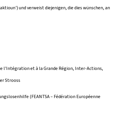
ktioun') und verweist diejenigen, die dies wünschen, an
 l'Intégration et à la Grande Région, Inter-Actions,
er Strooss
ungslosenhilfe (FEANTSA – Fédération Européenne