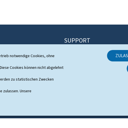
SUPPORT
Kontakt
ZULA
etrieb notwendige Cookies, ohne
Sitemap
 System
iese Cookies können nicht abgelehnt
Informationen zur Webseite
s
erden zu statistischen Zwecken
Allgemeine rechtliche Aspekte
ie zulassen. Unsere
Barrierefreiheit
Verwaltung der Cookies