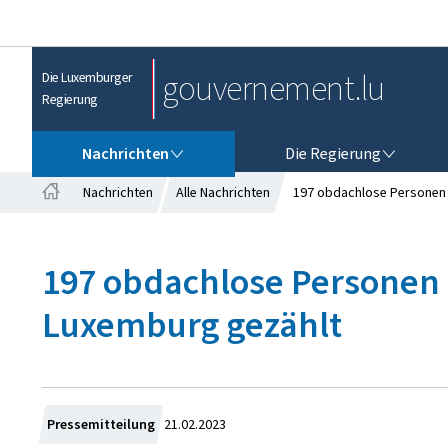
gouvernement.lu
Die Luxemburger
Regierung
NACHRICHTEN
DIE REGIERUNG
Nachrichten
Die Regierung
Nachrichten
Alle Nachrichten
197 obdachlose Personen 
S
t
a
197 obdachlose Personen 
r
t
Luxemburg gezählt
s
e
i
t
e
Z
Pressemitteilung
21.02.2023