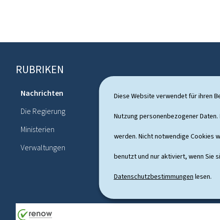
RUBRIKEN
F
o
Nachrichten
Diese Website verwendet für ihren B
Themen
o
Die Regierung
Politisches
Nutzung personenbezogener Daten. D
t
Ministerien
Publication
werden. Nicht notwendige Cookies w
e
Verwaltungen
r
benutzt und nur aktiviert, wenn Sie s
Datenschutzbestimmungen
lesen.