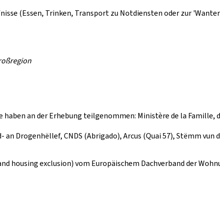
isse (Essen, Trinken, Transport zu Notdiensten oder zur 'Wantera
Großregion
e haben an der Erhebung teilgenommen: Ministère de la Famille, de
 an Drogenhëllef, CNDS (Abrigado), Arcus (Quai 57), Stëmm vun d
and housing exclusion) vom Europäischem Dachverband der Wohn