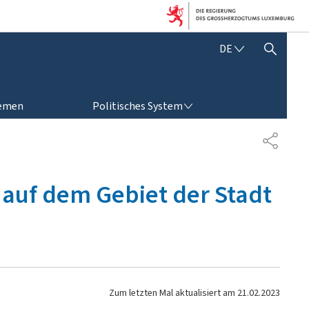
D
DE
SUCHFLED ANZEIGEN / SCHLIESSEN
E
U
T
POLITISCHES SYSTEM
S
emen
Politisches System
C
H
T
E
I
L
auf dem Gebiet der Stadt
E
N
Zum letzten Mal aktualisiert am
21.02.2023