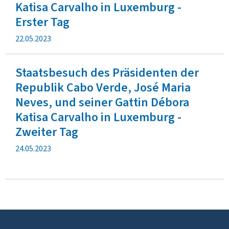
Katisa Carvalho in Luxemburg -
Erster Tag
V
22.05.2023
e
r
Staatsbesuch des Präsidenten der
ö
f
Republik Cabo Verde, José Maria
f
Neves, und seiner Gattin Débora
e
Katisa Carvalho in Luxemburg -
n
t
Zweiter Tag
l
V
24.05.2023
i
e
c
r
h
ö
u
f
n
f
g
e
n