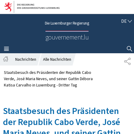
Zur Hauptnavigation
Zum Inhalt
D
DE
Die Luxemburger Regierung
E
U
gouvernement.lu
T
S
C
MENÜ
HAUPT-
SUCHFLED ANZEIGEN / SCHLIESSEN
H
Nachrichten
Alle Nachrichten
T
S
E
t
I
Staatsbesuch des Präsidenten der Republik Cabo
a
L
Verde, José Maria Neves, und seiner Gattin Débora
r
E
Katisa Carvalho in Luxemburg - Dritter Tag
t
N
s
e
Staatsbesuch des Präsidenten
i
t
der Republik Cabo Verde, José
e
Maria Neves, und seiner Gattin