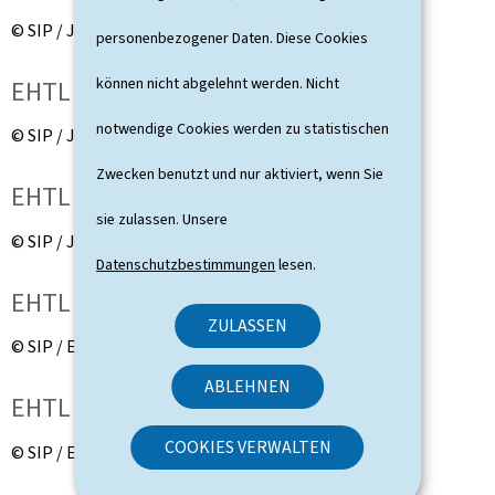
© SIP / Jean-Christophe Verhaegen
personenbezogener Daten. Diese Cookies
können nicht abgelehnt werden. Nicht
EHTL - Besuch des Praxisbereichs
notwendige Cookies werden zu statistischen
© SIP / Jean-Christophe Verhaegen
Zwecken benutzt und nur aktiviert, wenn Sie
EHTL - Besuch des Praxisbereichs
sie zulassen. Unsere
© SIP / Jean-Christophe Verhaegen
Datenschutzbestimmungen
lesen.
EHTL - Besuch des Praxisbereichs
ZULASSEN
© SIP / Emmanuel Claude
ABLEHNEN
EHTL – "Bistrot "
COOKIES VERWALTEN
© SIP / Emmanuel Claude