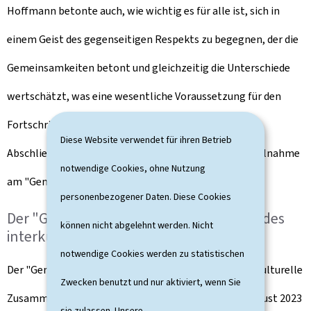
Hoffmann betonte auch, wie wichtig es für alle ist, sich in
einem Geist des gegenseitigen Respekts zu begegnen, der die
Gemeinsamkeiten betont und gleichzeitig die Unterschiede
wertschätzt, was eine wesentliche Voraussetzung für den
Fortschritt der luxemburgischen Gesellschaft ist.
Diese Website verwendet für ihren Betrieb
Abschließend gratulierte er den Politikern zu ihrer Teilnahme
notwendige Cookies, ohne Nutzung
am "Gemengepakt" und wünschte ihnen viel Erfolg.
personenbezogener Daten. Diese Cookies
Der "Gemengepakt" (kommunaler Pakt des
können nicht abgelehnt werden. Nicht
interkulturellen Zusammenlebens)
notwendige Cookies werden zu statistischen
Der "
Gemengepakt
" (kommunaler Pakt für das interkulturelle
Zwecken benutzt und nur aktiviert, wenn Sie
Zusammenleben) wurde durch das Gesetz vom 23. August 2023
sie zulassen. Unsere