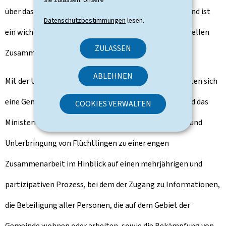
über das interkulturelle Zusammenleben eingeführt und ist
Datenschutzbestimmungen
lesen.
ein wichtiges Instrument zur Stärkung des interkulturellen
ZULASSEN
Zusammenlebens auf lokaler Ebene.
ABLEHNEN
Mit der Unterzeichnung des "
Gemengepakt
" verpflichten sich
eine Gemeinde oder ein Gemeindeverband, SYVICOL und das
COOKIES VERWALTEN
Ministerium für Familie, Solidarität, Zusammenleben und
Unterbringung von Flüchtlingen zu einer engen
Zusammenarbeit im Hinblick auf einen mehrjährigen und
partizipativen Prozess, bei dem der Zugang zu Informationen,
die Beteiligung aller Personen, die auf dem Gebiet der
Gemeinde wohnen oder arbeiten, sowie die Bekämpfung von