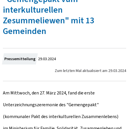
interkulturellen
Zesummeliewen" mit 13
Gemeinden
Z
Pressemitteilung
29.03.2024
u
Zum letzten Mal aktualisiert am
29.03.2024
m
Am Mittwoch, den 27. März 2024, fand die erste
Unterzeichnungszeremonie des "
Gemengepakt
"
(kommunaler Pakt des interkulturellen Zusammenlebens)
im Ministerium für Familie, Solidarität, Zusammenleben und