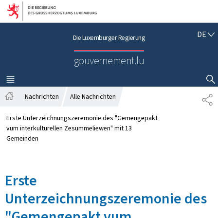
Zur Hauptnavigation
Zum Inhalt
D
DE
Die Luxemburger Regierung
E
U
gouvernement.lu
T
S
C
MENÜ
HAUPT-
SUCHFLED ANZEIGEN / SCHLIESSEN
H
Nachrichten
Alle Nachrichten
T
S
E
t
I
Erste Unterzeichnungszeremonie des "Gemengepakt
a
L
vum interkulturellen Zesummeliewen" mit 13
r
E
Gemeinden
t
N
s
e
Erste
i
t
Unterzeichnungszeremonie des
e
"Gemengepakt vum