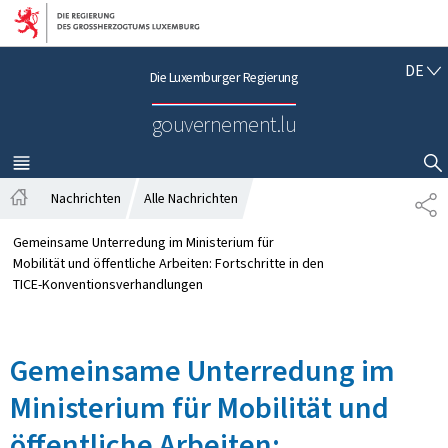
Zur Hauptnavigation
Zum Inhalt
D
DE
Die Luxemburger Regierung
E
U
gouvernement.lu
T
S
C
MENÜ
HAUPT-
SUCHFLED ANZEIGEN / SCHLIESSEN
H
Nachrichten
Alle Nachrichten
T
S
E
t
I
Gemeinsame Unterredung im Ministerium für
a
L
Mobilität und öffentliche Arbeiten: Fortschritte in den
r
E
TICE-Konventionsverhandlungen
t
N
s
e
Gemeinsame Unterredung im
i
t
Ministerium für Mobilität und
e
öffentliche Arbeiten: