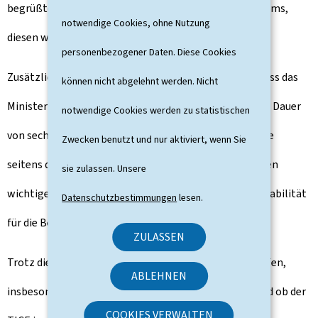
begrüßten ausdrücklich die Bereitschaft des Ministeriums,
notwendige Cookies, ohne Nutzung
diesen wichtigen Schritt zu unterstützen.
personenbezogener Daten. Diese Cookies
Zusätzlich begrüßten die Arbeitnehmer die Zusage, dass das
können nicht abgelehnt werden. Nicht
Ministerium bereit ist die nächste Konvention auf eine Dauer
notwendige Cookies werden zu statistischen
von sechs Jahren zu verlängern. Diese Forderung wurde
Zwecken benutzt und nur aktiviert, wenn Sie
seitens der FGFC moniert und ihre Erfüllung stellt einen
sie zulassen. Unsere
wichtigen Schritt zur langfristigen Planbarkeit und Stabilität
Datenschutzbestimmungen
lesen.
für die Beschäftigten und des TICE-Betriebes dar.
ZULASSEN
Trotz dieser Fortschritte bleiben noch viele Fragen offen,
ABLEHNEN
insbesondere in Bezug auf die Gesamtfinanzierung und ob der
COOKIES VERWALTEN