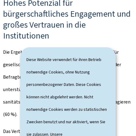
Hohes Potenzial für
bürgerschaftliches Engagement und
großes Vertrauen in die
Institutionen
Die Ergebnisse belegen zudem ein starkes Potenzial für
Diese Website verwendet für ihren Betrieb
gesellschaftliches Engagement. Eine große Mehrheit der
notwendige Cookies, ohne Nutzung
Befragten (86 %) erklärt sich bereit, Nachbarn zu
personenbezogener Daten. Diese Cookies
unterstützen oder sich im Rahmen einer zivilen,
können nicht abgelehnt werden. Nicht
sanitätsbezogenen oder militärischen Reserve zu engagieren
notwendige Cookies werden zu statistischen
(60 %).
Zwecken benutzt und nur aktiviert, wenn Sie
Das Vertrauen in die Institutionen ist insgesamt hoch,
sie zulassen. Unsere