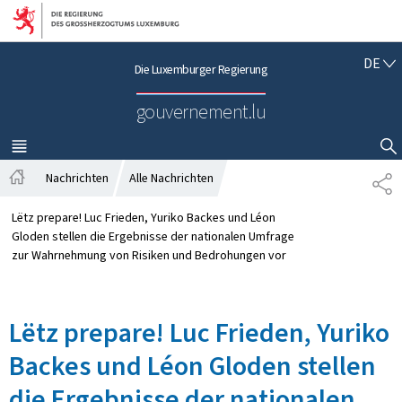
Zur Hauptnavigation
Zum Inhalt
D
DE
Die Luxemburger Regierung
E
U
gouvernement.lu
T
S
C
MENÜ
HAUPT-
SUCHFLED ANZEIGEN / SCHLIESSEN
H
Nachrichten
Alle Nachrichten
T
S
E
t
I
Lëtz prepare! Luc Frieden, Yuriko Backes und Léon
a
L
Gloden stellen die Ergebnisse der nationalen Umfrage
r
E
zur Wahrnehmung von Risiken und Bedrohungen vor
t
N
s
e
Lëtz prepare! Luc Frieden, Yuriko
i
t
Backes und Léon Gloden stellen
e
die Ergebnisse der nationalen