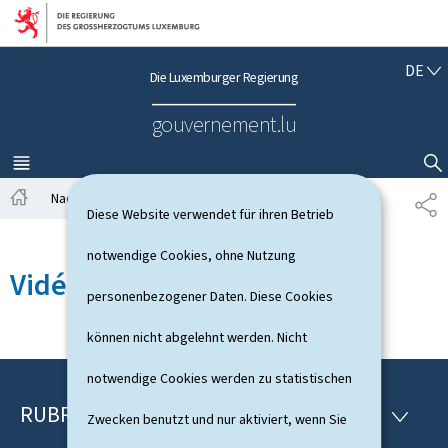
Zur Hauptnavigation
Zum Inhalt
D
DE
Die Luxemburger Regierung
E
U
gouvernement.lu
T
S
C
MENÜ
HAUPT-
SUCHFLED ANZEIGEN / SCHLIESSEN
H
Nachrichten
Alle Nachrichten
T
Diese Website verwendet für ihren Betrieb
S
E
t
I
notwendige Cookies, ohne Nutzung
a
L
Vidéos conférence de presse
r
E
personenbezogener Daten. Diese Cookies
t
N
s
können nicht abgelehnt werden. Nicht
e
i
notwendige Cookies werden zu statistischen
t
e
RUBRIKEN
F
R
Zwecken benutzt und nur aktiviert, wenn Sie
U