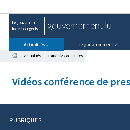
gouvernement.lu
Le gouvernement
luxembourgeois
ACTUALITÉS
LE GOUVERNEMENT
Actualités
Le gouvernement
Actualités
Toutes les actualités
A
c
c
Vidéos conférence de pre
u
e
i
l
RUBRIQUES
P