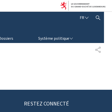
F
FR
AFFICHER / MASQUER LA RECHERCHE
R
A
N
SYSTÈME POLITIQUE
Ç
Dossiers
Système politique
A
I
P
S
A
R
T
A
G
E
RESTEZ CONNECTÉ