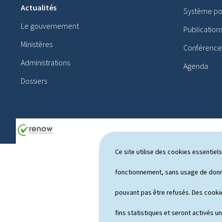
i
Actualités
Système pol
e
Le gouvernement
Publication
d
Ministères
Conférences
d
Administrations
Agenda
e
Dossiers
p
a
g
e
Ce site utilise des cookies essentie
fonctionnement, sans usage de donné
pouvant pas être refusés. Des cookie
fins statistiques et seront activés u