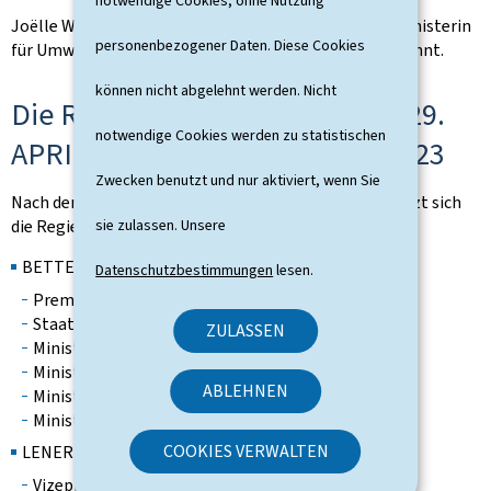
notwendige Cookies, ohne Nutzung
Joëlle Welfring tritt der Regierung bei. Sie wird zur Ministerin
personenbezogener Daten. Diese Cookies
für Umwelt, Klima und Nachhaltige Entwicklung ernannt.
können nicht abgelehnt werden. Nicht
Die Regierungsmitglieder vom 29.
notwendige Cookies werden zu statistischen
APRIL 2022 bis zum 15. JUNI 2023
Zwecken benutzt und nur aktiviert, wenn Sie
Nach der Regierungsumbildung vom 29. April 2022 setzt sich
sie zulassen. Unsere
die Regierung folgendermaßen zusammen.
BETTEL Xavier
Datenschutzbestimmungen
lesen.
Premierminister
Staatsminister
ZULASSEN
Minister für Kommunikation und Medien
Minister für Kultusangelegenheiten
ABLEHNEN
Minister für Digitalisierung
Minister für Verwaltungsreform
COOKIES VERWALTEN
LENERT Paulette
Vizepremierminister