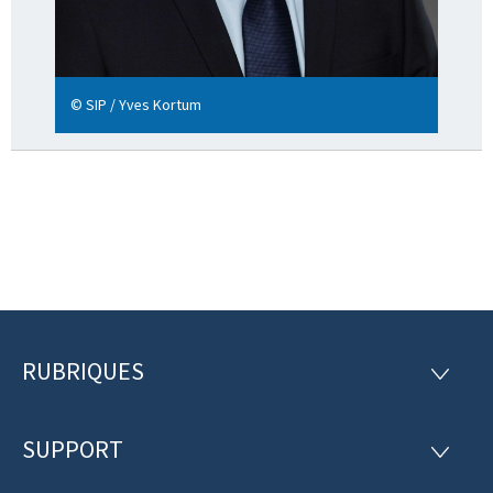
© SIP / Yves Kortum
RUBRIQUES
P
R
U
i
B
R
SUPPORT
e
S
I
U
Q