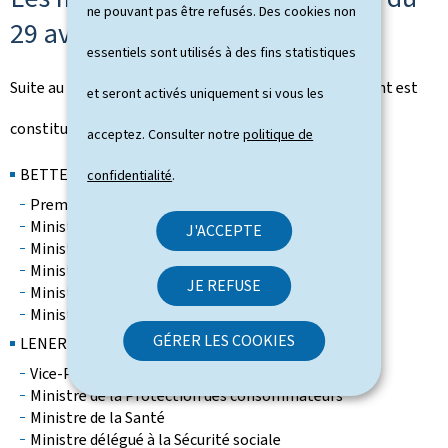
ne pouvant pas être refusés. Des cookies non
29 avril 2022 au 15 JUIN 2023
essentiels sont utilisés à des fins statistiques
Suite au remaniement du 29 avril 2022, le gouvernement est
et seront activés uniquement si vous les
constitué comme suit.
acceptez. Consulter notre
politique de
BETTEL Xavier
confidentialité
.
Premier ministre
Ministre d'État
J'ACCEPTE
Ministre des Communications et des Médias
Ministre des Cultes
JE REFUSE
Ministre de la Digitalisation
Ministre de la Réforme administrative
GÉRER LES COOKIES
LENERT Paulette
Vice-Premier ministre
Ministre de la Protection des consommateurs
Ministre de la Santé
Ministre délégué à la Sécurité sociale