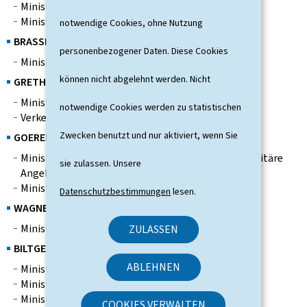
Minister für den Staatsschatz und den Haushalt
Minister der Justiz
notwendige Cookies, ohne Nutzung
BRASSEUR Anne
personenbezogener Daten. Diese Cookies
Minister für Erziehung, Berufsausbildung und Sport
können nicht abgelehnt werden. Nicht
GRETHEN Henri
Minister für Wirtschaft
notwendige Cookies werden zu statistischen
Verkehrsminister
Zwecken benutzt und nur aktiviert, wenn Sie
GOERENS Charles
Minister für Entwicklungszusammenarbeit, humanitäre
sie zulassen. Unsere
Angelegenheiten und Verteidigung
Minister für Umwelt
Datenschutzbestimmungen
lesen.
WAGNER Carlo
Minister für Gesundheit und soziale Sicherheit
ZULASSEN
BILTGEN François
ABLEHNEN
Minister für Arbeit und Beschäftigung
Minister für Kultusangelegenheiten
Minister für die Beziehungen zum Parlament
COOKIES VERWALTEN