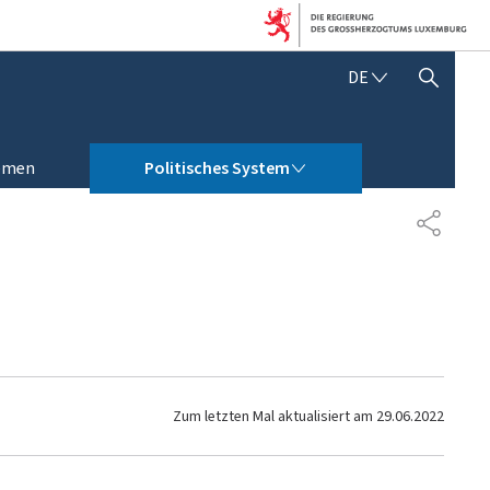
D
DE
SUCHFLED ANZEIGEN / SCHLIESSEN
E
U
T
POLITISCHES SYSTEM
S
emen
Politisches System
C
H
T
E
I
L
E
N
Zum letzten Mal aktualisiert am
29.06.2022