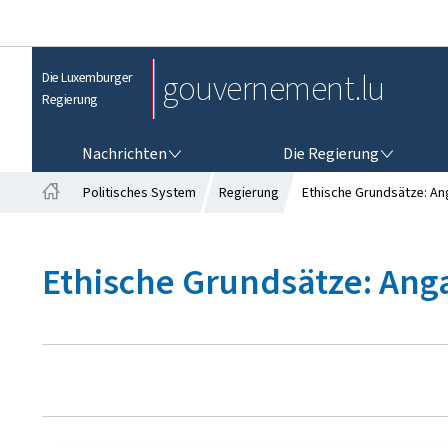
gouvernement.lu
Die Luxemburger
Regierung
NACHRICHTEN
DIE REGIERUNG
Nachrichten
Die Regierung
Politisches System
Regierung
Ethische Grundsätze: An
S
t
a
Ethische Grundsätze: Ang
r
t
s
e
i
t
e