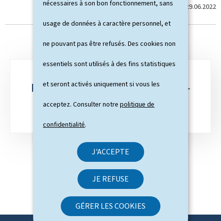
nécessaires à son bon fonctionnement, sans
Dernière modification le
29.06.2022
usage de données à caractère personnel, et
ne pouvant pas être refusés. Des cookies non
essentiels sont utilisés à des fins statistiques
S
et seront activés uniquement si vous les
PÉRIODE DE LÉGISLATURE 2023-
o
2028
acceptez. Consulter notre
politique de
u
confidentialité
.
s
-
J'ACCEPTE
r
JE REFUSE
u
b
GÉRER LES COOKIES
r