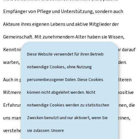
Empfänger von Pflege und Unterstützung, sondern auch
Akteure ihres eigenen Lebens und aktive Mitglieder der
Gemeinschaft. Mit zunehmendem Alter haben sie Wissen,
Kenntnisse und Lebenserfahrung angesammelt, die nur darauf
Diese Website verwendet für ihren Betrieb
warten, mit den jüngeren Generationen geteilt zu werden.
notwendige Cookies, ohne Nutzung
Auch in puncto Resilienz können wir viel von unseren älteren
personenbezogener Daten. Diese Cookies
Mitmenschen lernen. Da sie sowohl negative als auch positive
können nicht abgelehnt werden. Nicht
Erfahrungen gemacht haben, können sie viele Situationen, die
notwendige Cookies werden zu statistischen
uns manchmal überfordern oder unüberwindbar erscheinen,
Zwecken benutzt und nur aktiviert, wenn Sie
verstehen und relativieren.
sie zulassen. Unsere