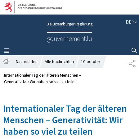
Zur Hauptnavigation
Zum Inhalt
D
DE
Die Luxemburger Regierung
E
U
gouvernement.lu
T
S
C
MENÜ
HAUPT-
SUCHFLED ANZEIGEN / SCHLIESSEN
H
Nachrichten
Alle Nachrichten
10-octobre
T
S
E
t
I
Internationaler Tag der älteren Menschen –
a
L
Generativität: Wir haben so viel zu teilen
r
E
t
N
s
Internationaler Tag der älteren
e
i
Menschen – Generativität: Wir
t
e
haben so viel zu teilen