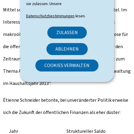
sie zulassen. Unsere
Mittel sorgfältig zu verwalten", verkündete Xavier Bettel. Im
Datenschutzbestimmungen
lesen.
Interesse der Transparenz gab er zwei Berichte heraus:
ZULASSEN
makroökonomische Hochrechnungen mit einer Prognose für
die öffentlichen Finanzen bei unveränderter Politik für den
ABLEHNEN
Zeitraum 2013-2016 sowie einen "monatlichen Bericht zum
COOKIES VERWALTEN
Thema Ausführung des Haushaltsplans der Zentralverwaltung
im Haushaltsjahr 2013".
Étienne Schneider betonte, bei unveränderter Politik erweise
sich die Zukunft der öffentlichen Finanzen als eher düster:
Jahr
Struktureller Saldo