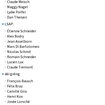
Claude Meisch
Maggy Nagel
Lydie Polfer
Dan Theisen
LSAP:
Étienne Schneider
Alex Bodry
Jean Asselborn
Mars Di Bartolomeo
Nicolas Schmit
Romain Schneider
Lucien Lux
Claude Tremont
déi gréng:
François Bausch
Félix Braz
Camille Gira
Henri Kox
Josée Lorsché