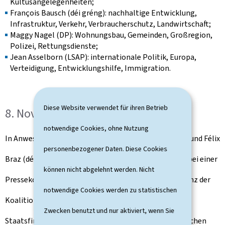
Kultusangelegenheiten;
François Bausch (déi gréng): nachhaltige Entwicklung,
Infrastruktur, Verkehr, Verbraucherschutz, Landwirtschaft;
Maggy Nagel (DP): Wohnungsbau, Gemeinden, Großregion,
Polizei, Rettungsdienste;
Jean Asselborn (LSAP): internationale Politik, Europa,
Verteidigung, Entwicklungshilfe, Immigration.
Diese Website verwendet für ihren Betrieb
8. November 2013: Erste Bilanz
notwendige Cookies, ohne Nutzung
In Anwesenheit von Claude Meisch, Étienne Schneider und Félix
personenbezogener Daten. Diese Cookies
Braz (déi gréng) zog Regierungsbildner Xavier Bettel bei einer
können nicht abgelehnt werden. Nicht
Pressekonferenz am 8. November 2013 eine erste Bilanz der
notwendige Cookies werden zu statistischen
Koalitionsverhandlungen. "Wir haben den Willen, die
Zwecken benutzt und nur aktiviert, wenn Sie
Staatsfinanzen in Ordnung zu bringen und die öffentlichen