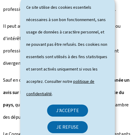
Ce site utilise des cookies essentiels
professionnels ou l'ensemble de l'économie nationale.
nécessaires à son bon fonctionnement, sans
Il peut aussi être sollicité dans des cas plus spécifiques ou
usage de données à caractère personnel, et
d'intérêt général, par exemple lorsque les chambres
ne pouvant pas être refusés. Des cookies non
professionnelles ont donné des avis fondamentalement
essentiels sont utilisés à des fins statistiques
divergents au sujet d'un projet de loi ou de règlement.
et seront activés uniquement si vous les
Sauf en cas d'urgence, le
CES doit présenter chaque année un
acceptez. Consulter notre
politique de
avis sur la situation économique, financière et sociale du
confidentialité
.
pays
, qui est communiqué par le gouvernement à la Chambre
J'ACCEPTE
des députés.
JE REFUSE
Le Conseil économique et social se compose de représentants