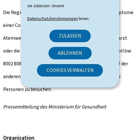
sie zulassen. Unsere
Die Regierung weist darauf hin, dass Personen die Symptome
Datenschutzbestimmungen
lesen.
einer Coronavirus-Infektion (Husten, Fieber oder
ZULASSEN
Atemwegserkrankungen) aufweisen, nicht Ihren Hausarzt
oder die Notaufnahme besuchen sollen, sondern die Hotline
ABLEHNEN
8002 8080 oder in Notfällen den 112 anrufen sollen. Auf der
COOKIES VERWALTEN
anderen Seite sollten sie darauf verzichten, gefährdete
Personen zu besuchen.
Pressemitteilung des Ministerium für Gesundheit
Organisation