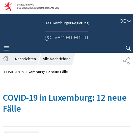
Zur Hauptnavigation
Zum Inhalt
D
DE
Die Luxemburger Regierung
E
U
gouvernement.lu
T
S
C
MENÜ
HAUPT-
SUCHFLED ANZEIGEN / SCHLIESSEN
H
Nachrichten
Alle Nachrichten
T
S
E
t
I
COVID-19 in Luxemburg: 12 neue Fälle
a
L
r
E
t
N
COVID-19 in Luxemburg: 12 neue
s
e
Fälle
i
t
e