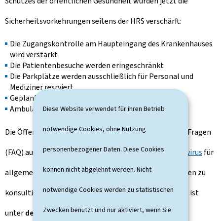
Schutzes der öffentlichen Gesundheit wurden jetzt die
Sicherheitsvorkehrungen seitens der HRS verschärft:
Die Zugangskontrolle am Haupteingang des Krankenhauses
wird verstärkt
Die Patientenbesuche werden eringeschränkt
Die Parkplätze werden ausschließlich für Personal und
Mediziner resrviert
Geplante chirurgische Eingriffe werden ausgesetzt
Ambulante Sprechstunden werden reduziert
Diese Website verwendet für ihren Betrieb
notwendige Cookies, ohne Nutzung
Die Öffentlichkeit wird gebeten, die häufig gestellten Fragen
personenbezogener Daten. Diese Cookies
(FAQ) auf der Webseite
www.gouvernement.lu/coronavirus
für
können nicht abgelehnt werden. Nicht
allgemeine Informationen und Präventionsmaßnahmen zu
notwendige Cookies werden zu statistischen
konsultieren. Eine Hotline für die breite Öffentlichkeit ist
Zwecken benutzt und nur aktiviert, wenn Sie
unter
der Nummer 8002 8080 in Betrieb.