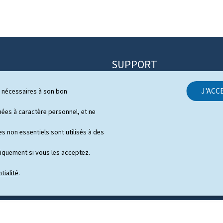
SUPPORT
Contact
J'ACC
ls nécessaires à son bon
itique
Plan du site
s
es à caractère personnel, et ne
À propos du site
 de presse en vidéo
s non essentiels sont utilisés à des
Aspects légaux
niquement si vous les acceptez.
Déclaration d'accessibilité
tialité
.
Gestion des cookies