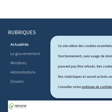
RUBRIQUES
P
i
Actualités
Ce site utilise des cookies essentie
Système pol
e
Le gouvernement
Publication
fonctionnement, sans usage de donné
d
Ministères
Conférences
pouvant pas être refusés. Des cookie
d
Administrations
Agenda
e
fins statistiques et seront activés u
Dossiers
p
Consulter notre
politique de confiden
a
g