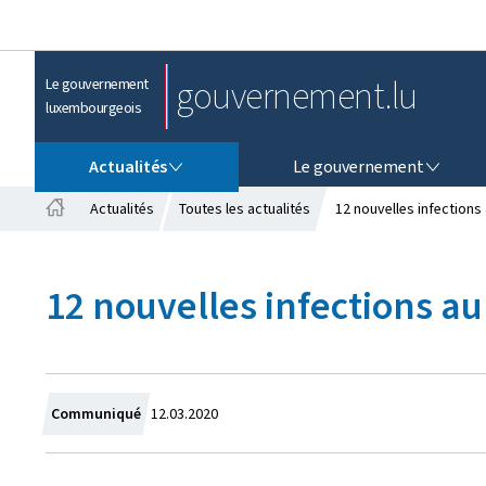
gouvernement.lu
Le gouvernement
luxembourgeois
ACTUALITÉS
LE GOUVERNEMENT
Actualités
Le gouvernement
Actualités
Toutes les actualités
12 nouvelles infection
A
c
c
12 nouvelles infections 
u
e
i
l
C
Communiqué
12.03.2020
r