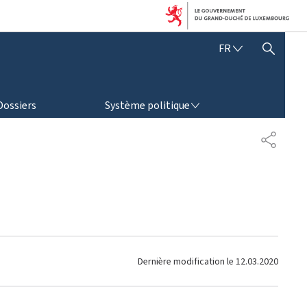
F
FR
AFFICHER / MASQUER LA RECHERCHE
R
A
N
SYSTÈME POLITIQUE
Ç
Dossiers
Système politique
A
I
P
S
A
R
T
A
G
E
Dernière modification le
12.03.2020