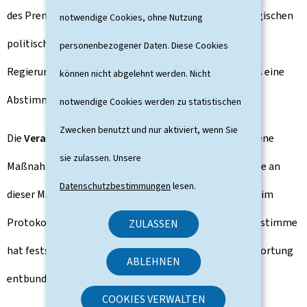
des Premierministers, den Ausschlag. In der luxemburgischen
notwendige Cookies, ohne Nutzung
politischen Tradition werden die Beschlüsse des
personenbezogener Daten. Diese Cookies
Regierungsrats jedoch
einvernehmlich
gefasst, sodass eine
können nicht abgelehnt werden. Nicht
Abstimmung nur in Ausnahmefällen stattfindet.
notwendige Cookies werden zu statistischen
Zwecken benutzt und nur aktiviert, wenn Sie
Die
Verantwortung
für jede im Regierungsrat getroffene
sie zulassen. Unsere
Maßnahme obliegt allen Mitgliedern der Regierung, die an
Datenschutzbestimmungen
lesen.
dieser Maßnahme mitgewirkt haben. Der Minister, der im
Protokoll der Sitzung des Regierungsrats seine Gegenstimme
ZULASSEN
hat feststellen lassen, wird jedoch von seiner Verantwortung
ABLEHNEN
entbunden.
COOKIES VERWALTEN