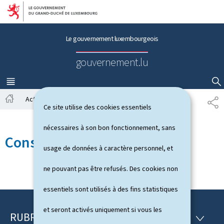
Aller au menu principal
Aller au contenu
Le gouvernement luxembourgeois
gouvernement.lu
MENU
PRINCIPAL
AFFICHER / MASQUER LA RECHERCHE
Actualités
Conseils de gouvernement
P
Ce site utilise des cookies essentiels
A
A
c
R
nécessaires à son bon fonctionnement, sans
c
T
Conseils de gouvernement
u
A
usage de données à caractère personnel, et
e
G
i
E
ne pouvant pas être refusés. Des cookies non
l
essentiels sont utilisés à des fins statistiques
et seront activés uniquement si vous les
RUBRIQUES
P
R