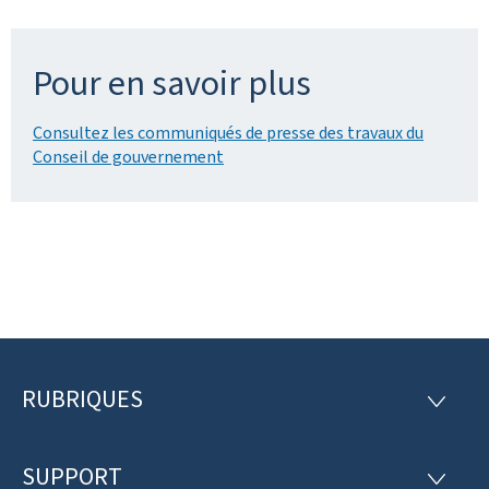
Pour en savoir plus
Consultez les communiqués de presse des travaux du
Conseil de gouvernement
RUBRIQUES
P
R
U
i
B
R
SUPPORT
e
S