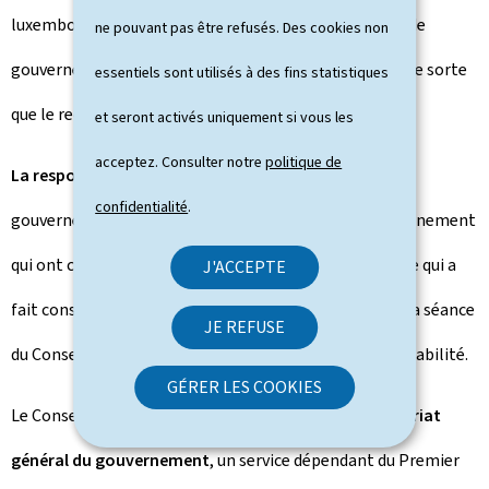
luxembourgeoise cependant, les décisions du Conseil de
ne pouvant pas être refusés. Des cookies non
gouvernement sont prises de
manière consensuelle
, de sorte
essentiels sont utilisés à des fins statistiques
que le recours au vote est exceptionnel.
et seront activés uniquement si vous les
acceptez. Consulter notre
politique de
La responsabilité
de toute mesure prise en Conseil de
confidentialité
.
gouvernement incombe à tous les membres du gouvernement
qui ont concouru à cette mesure. Toutefois, le ministre qui a
J'ACCEPTE
fait constater son vote dissident au procès-verbal de la séance
JE REFUSE
du Conseil de gouvernement, est dégagé de sa responsabilité.
GÉRER LES COOKIES
Le Conseil de gouvernement est assisté par le
secrétariat
général du gouvernement
, un service dépendant du Premier