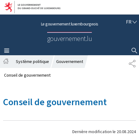
Aller au menu principal
Aller au contenu
F
FR
Le gouvernement luxembourgeois
R
A
gouvernement.lu
N
Ç
A
MENU
PRINCIPAL
AFFICHER / MASQUER LA RECHERCHE
I
Système politique
Gouvernement
P
S
A
A
c
R
Conseil de gouvernement
c
T
u
A
e
G
Conseil de gouvernement
i
E
l
Dernière modification le
20.08.2024