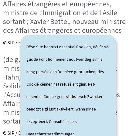
Affaires étrangères et européennes,
ministre de l'Immigration et de l'Asile
sortant ; Xavier Bettel, nouveau ministre
des Affaires étrangères et européennes
© SIP / Emmanuel Claude
Dëse Site benotzt essentiel Cookien, déi fir säi
(de g. à dr.) Léon Gloden, nouveau
gudde Fonctionnement noutwendeg sinn a
ministre des Affaires intérieures ; Max
keng perséinlech Donnéeë gebrauchen; dës
Hahn, ministre de la Famille, des
Solidarités, du Vivre ensemble et de
Cookië kënnen net refuséiert ginn. Net-
l'Accueil ; Jean Asselborn, ministre des
essentiel Cookië gi fir statistesch Zwecker
Affaires étrangères et européennes,
benotzt a gi just aktivéiert, wann Dir se
ministre de l'Immigration et de l'Asile
sortant
akzeptéiert. Consultéiert eis
© SIP / Emmanuel Claude
Dateschutzbestëmmungen
.