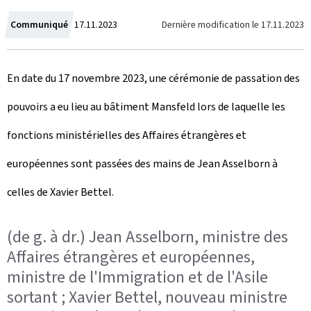
C
Dernière modification le
17.11.2023
Communiqué
17.11.2023
r
En date du 17 novembre 2023, une cérémonie de passation des
e
pouvoirs a eu lieu au bâtiment Mansfeld lors de laquelle les
a
fonctions ministérielles des Affaires étrangères et
t
européennes sont passées des mains de Jean Asselborn à
e
celles de Xavier Bettel.
d
o
(de g. à dr.) Jean Asselborn, ministre des
n
Affaires étrangères et européennes,
ministre de l'Immigration et de l'Asile
sortant ; Xavier Bettel, nouveau ministre