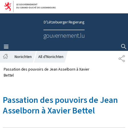
Bei den Haaptmenü goen
Bei den Inhalt goen
D’Lëtzebuerger Regierung
gouvernement.lu
MENÜ
HAAPT-
SHOW HIDE SEARCH
Noriichten
All d'Noriichten
P
S
A
t
R
Passation des pouvoirs de Jean Asselborn à Xavier
a
T
Bettel
r
A
t
G
s
E
Passation des pouvoirs de Jean
ä
i
Asselborn à Xavier Bettel
t