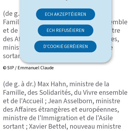
(de g. à dr.) Max Hahn, ministre de la
ECH AKZEPTÉIEREN
Famille, des Solidarités, du Vivre ensemble
et de l'Accueil ; Jean Asselborn, ministre
ECH REFUSÉIEREN
des Affaires étrangères et européennes,
ministre de l'Immigration et de l'Asile
D'COOKIË GERÉIEREN
sortant
© SIP / Emmanuel Claude
(de g. à dr.) Max Hahn, ministre de la
Famille, des Solidarités, du Vivre ensemble
et de l'Accueil ; Jean Asselborn, ministre
des Affaires étrangères et européennes,
ministre de l'Immigration et de l'Asile
sortant ; Xavier Bettel, nouveau ministre