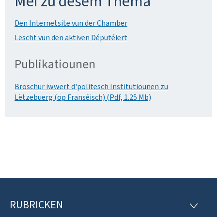
Méi zu dësem Thema
Den Internetsite vun der Chamber
Lëscht vun den aktiven Députéiert
Publikatiounen
Broschür iwwert d'politesch Institutiounen zu
Lëtzebuerg (op Franséisch) (Pdf, 1.25 Mb)
RUBRICKEN
F
R
U