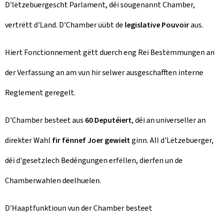
D'lëtzebuergescht Parlament, déi sougenannt Chamber,
vertrëtt d'Land. D'Chamber üübt de
legislative Pouvoir
aus.
Hiert Fonctionnement gëtt duerch eng Rei Bestëmmungen an
der Verfassung an am vun hir selwer ausgeschafften interne
Reglement geregelt.
D'Chamber besteet aus
60 Deputéiert
, déi an universeller an
direkter Wahl
fir fënnef Joer gewielt
ginn. All d'Lëtzebuerger,
déi d'gesetzlech Bedéngungen erfëllen, dierfen un de
Chamberwahlen deelhuelen.
D'Haaptfunktioun vun der Chamber besteet