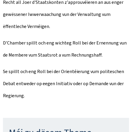
Recht all Joer d'Staatskonten z'approuvéieren an aus enger
gewëssener Iwwerwaachung vun der Verwaltung vum
ëffentleche Verméigen.
D'Chamber spillt och eng wichteg Roll bei der Ernennung vun
de Membere vum Staatsrot a vum Rechnungshaff.
Se spillt och eng Roll bei der Orientéierung vum politeschen
Debat entweder op eegen Initiativ oder op Demande vun der
Regierung.