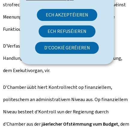
strofrechtlech Klo géint en Deputéierten erhuewe gi wéinst
ECH AKZEPTÉIEREN
Meenungen a Stëmmen, déi hien an Ausübung vu senge
Funktiounen geäussert huet.
ECH REFUSÉIEREN
D'Verfassung behält der Chamber eng Rei
D'COOKIË GERÉIEREN
Handlungsméiglechkeete géigeniwwer vun der Regierung,
dem Exekutivorgan, vir.
D'Chamber üübt hiert Kontrollrecht op finanziellem,
politeschem an administrativem Niveau aus. Op finanziellem
Niveau besteet d'Kontroll vun der Regierung duerch
d'Chamber aus der
jäerlecher Ofstëmmung vum Budget
, dem