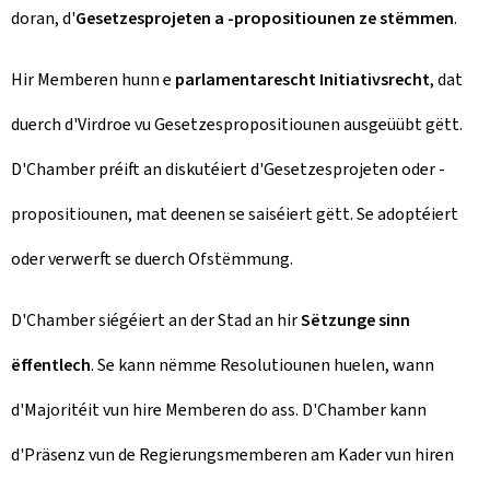
doran, d'
Gesetzesprojeten a -propositiounen ze stëmmen
.
Hir Memberen hunn e
parlamentarescht Initiativsrecht
, dat
duerch d'Virdroe vu Gesetzespropositiounen ausgeüübt gëtt.
D'Chamber préift an diskutéiert d'Gesetzesprojeten oder -
propositiounen, mat deenen se saiséiert gëtt. Se adoptéiert
oder verwerft se duerch Ofstëmmung.
D'Chamber siégéiert an der Stad an hir
Sëtzunge sinn
ëffentlech
. Se kann nëmme Resolutiounen huelen, wann
d'Majoritéit vun hire Memberen do ass. D'Chamber kann
d'Präsenz vun de Regierungsmemberen am Kader vun hiren