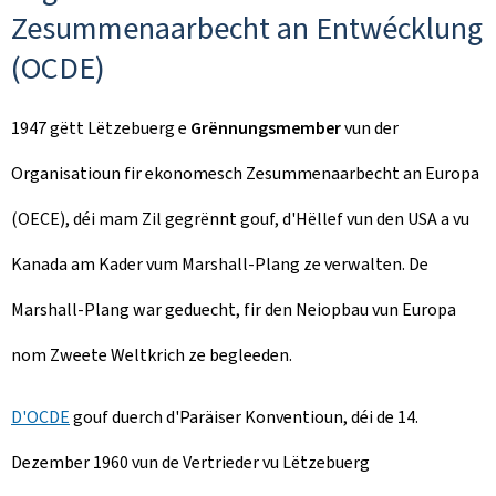
Zesummenaarbecht an Entwécklung
(OCDE)
1947 gëtt Lëtzebuerg e
Grënnungsmember
vun der
Organisatioun fir ekonomesch Zesummenaarbecht an Europa
(OECE), déi mam Zil gegrënnt gouf, d'Hëllef vun den USA a vu
Kanada am Kader vum Marshall-Plang ze verwalten. De
Marshall-Plang war geduecht, fir den Neiopbau vun Europa
nom Zweete Weltkrich ze begleeden.
D'OCDE
gouf duerch d'Paräiser Konventioun, déi de 14.
Dezember 1960 vun de Vertrieder vu Lëtzebuerg