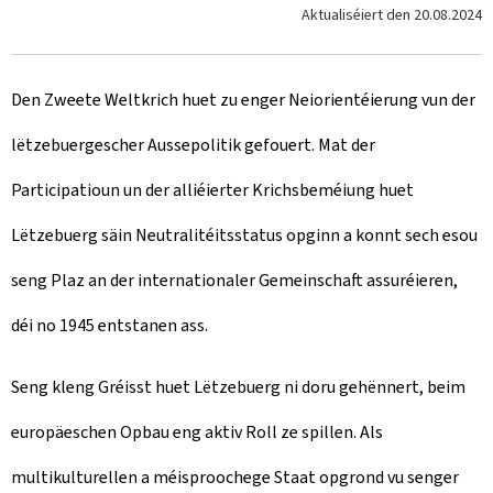
Aktualiséiert den
20.08.2024
Den Zweete Weltkrich huet zu enger Neiorientéierung vun der
lëtzebuergescher Aussepolitik gefouert. Mat der
Participatioun un der alliéierter Krichsbeméiung huet
Lëtzebuerg säin Neutralitéitsstatus opginn a konnt sech esou
seng Plaz an der internationaler Gemeinschaft assuréieren,
déi no 1945 entstanen ass.
Seng kleng Gréisst huet Lëtzebuerg ni doru gehënnert, beim
europäeschen Opbau eng aktiv Roll ze spillen. Als
multikulturellen a méisproochege Staat opgrond vu senger