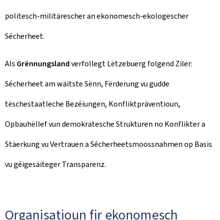
politesch-militärescher an ekonomesch-ekologescher
Sécherheet.
Als
Grënnungsland
verfollegt Lëtzebuerg folgend Ziler:
Sécherheet am wäitste Sënn, Fërderung vu gudde
tëschestaatleche Bezéiungen, Konfliktpräventioun,
Opbauhëllef vun demokratesche Strukturen no Konflikter a
Stäerkung vu Vertrauen a Sécherheetsmoossnahmen op Basis
vu géigesäiteger Transparenz.
Organisatioun fir ekonomesch