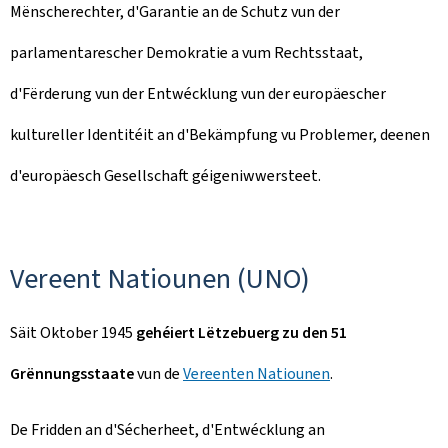
Mënscherechter, d'Garantie an de Schutz vun der
parlamentarescher Demokratie a vum Rechtsstaat,
d'Fërderung vun der Entwécklung vun der europäescher
kultureller Identitéit an d'Bekämpfung vu Problemer, deenen
d'europäesch Gesellschaft géigeniwwersteet.
Vereent Natiounen (UNO)
Säit Oktober 1945
gehéiert Lëtzebuerg zu den 51
Grënnungsstaate
vun de
Vereenten Natiounen
.
De Fridden an d'Sécherheet, d'Entwécklung an