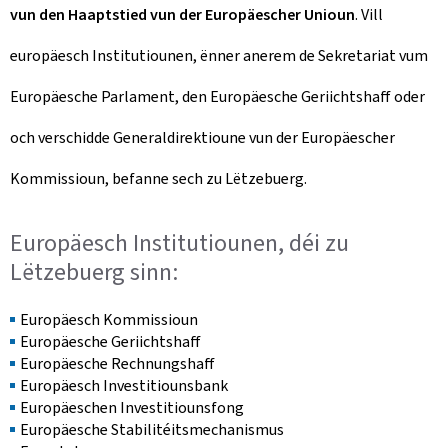
vun den Haaptstied vun der Europäescher Unioun
. Vill
europäesch Institutiounen, ënner anerem de Sekretariat vum
Europäesche Parlament, den Europäesche Geriichtshaff oder
och verschidde Generaldirektioune vun der Europäescher
Kommissioun, befanne sech zu Lëtzebuerg.
Europäesch Institutiounen, déi zu
Lëtzebuerg sinn:
Europäesch Kommissioun
Europäesche Geriichtshaff
Europäesche Rechnungshaff
Europäesch Investitiounsbank
Europäeschen Investitiounsfong
Europäesche Stabilitéitsmechanismus