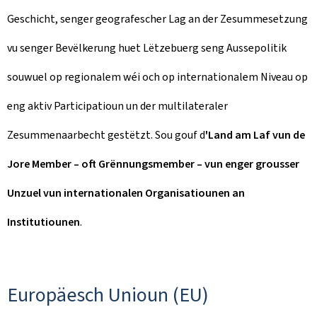
Geschicht, senger geografescher Lag an der Zesummesetzung
vu senger Bevëlkerung huet Lëtzebuerg seng Aussepolitik
souwuel op regionalem wéi och op internationalem Niveau op
eng aktiv Participatioun un der multilateraler
Zesummenaarbecht gestëtzt. Sou gouf d
'Land am Laf vun de
Jore Member – oft Grënnungsmember – vun enger grousser
Unzuel vun internationalen Organisatiounen an
Institutiounen
.
Europäesch Unioun (EU)