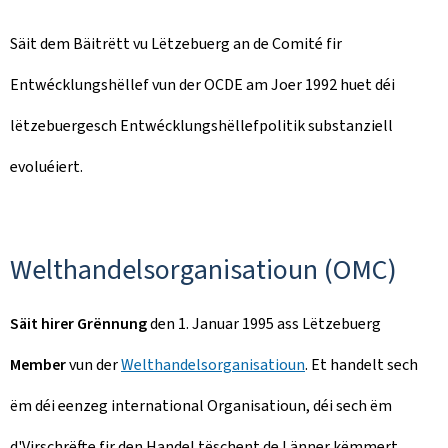
Säit dem Bäitrëtt vu Lëtzebuerg an de Comité fir
Entwécklungshëllef vun der OCDE am Joer 1992 huet déi
lëtzebuergesch Entwécklungshëllefpolitik substanziell
evoluéiert.
Welthandelsorganisatioun (OMC)
Säit hirer Grënnung
den 1. Januar 1995 ass Lëtzebuerg
Member
vun der
Welthandelsorganisatioun
. Et handelt sech
ëm déi eenzeg international Organisatioun, déi sech ëm
d'Virschrëfte fir den Handel tëschent de Länner këmmert.