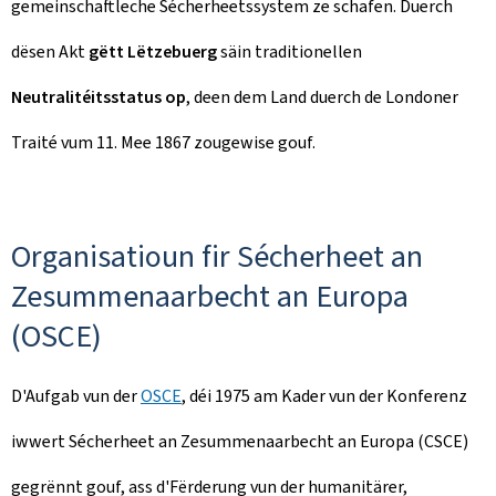
gemeinschaftleche Sécherheetssystem ze schafen. Duerch
dësen Akt
gëtt Lëtzebuerg
säin traditionellen
Neutralitéitsstatus op
, deen dem Land duerch de Londoner
Traité vum 11. Mee 1867 zougewise gouf.
Organisatioun fir Sécherheet an
Zesummenaarbecht an Europa
(OSCE)
D'Aufgab vun der
OSCE
, déi 1975 am Kader vun der Konferenz
iwwert Sécherheet an Zesummenaarbecht an Europa (CSCE)
gegrënnt gouf, ass d'Fërderung vun der humanitärer,