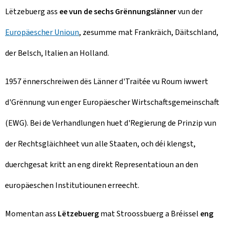
Lëtzebuerg ass
ee vun de sechs Grënnungslänner
vun der
Europäescher Unioun
, zesumme mat Frankräich, Däitschland,
der Belsch, Italien an Holland.
1957 ënnerschreiwen dës Länner d'Traitée vu Roum iwwert
d'Grënnung vun enger Europäescher Wirtschaftsgemeinschaft
(EWG). Bei de Verhandlungen huet d'Regierung de Prinzip vun
der Rechtsgläichheet vun alle Staaten, och déi klengst,
duerchgesat kritt an eng direkt Representatioun an den
europäeschen Institutiounen erreecht.
Momentan ass
Lëtzebuerg
mat Stroossbuerg a Bréissel
eng