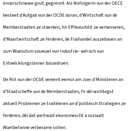
ënnerschriwwe gouf, gegrënnt. Als Nofolgerin vun der OECE
besteet d'Aufgab vun der OCDE doran, d'Wirtschaft vun de
Memberstaaten ze stäerken, hir Effikassitéit ze verbesseren,
d'Maartwirtschaft ze fërderen, de Fräihandel auszebauen an
zum Wuesstum souwuel vun Industrie- wéi och vun
Entwécklungslänner bäizedroen.
De Rot vun der OCDE vereent eemol am Joer d'Ministeren an
d'Staatscheffe vun de Memberstaaten, fir déi wichtegst
aktuell Problemer ze traitéieren an d'politesch Strategien ze
fërderen, déi dat weltwäit ekonomescht a soziaalt
Wuelbefanne verbessere sollen.