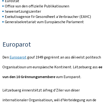
Eurostat
Office vun den offizielle Publikatiounen
Iwwersetzungszenter
Exekutivagence fir Gesondheet a Verbraucher (EAHC)
Generalsekretariat vum Europäesche Parlament
Europarot
Den
Europarot
gouf 1949 gegrënnt an ass déi eelst politesch
Organisatioun um europäesche Kontinent. Lëtzebuerg ass
ee
vun den 10 Grënnungsmembere
vum Europarot.
Lëtzebuerg ënnerstëtzt äifreg d'Ziler vun dëser
internationaler Organisatioun, wéi d'Verteidegung vun de