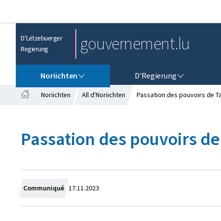
gouvernement.lu
D’Lëtzebuerger
Regierung
NORIICHTEN
D'REGIERUNG
Noriichten
D'Regierung
Noriichten
All d'Noriichten
Passation des pouvoirs de Ta
S
t
a
Passation des pouvoirs de
r
t
s
ä
i
t
C
Communiqué
17.11.2023
r