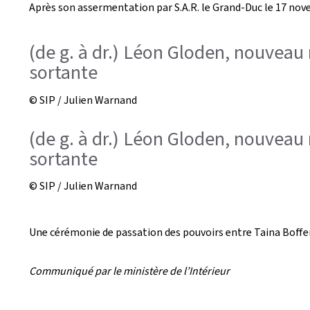
Après son assermentation par S.A.R. le Grand-Duc le 17 novem
e
a
(de g. à dr.) Léon Gloden, nouveau m
sortante
t
e
© SIP / Julien Warnand
d
(de g. à dr.) Léon Gloden, nouveau m
o
sortante
n
© SIP / Julien Warnand
Une cérémonie de passation des pouvoirs entre Taina Bofferd
Communiqué par le ministère de l’Intérieur