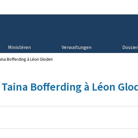
Bei den Haaptmenü goen
Bei den Inhalt goen
Ministèren
Verwaltungen
Dossie
ina Bofferding à Léon Gloden
 Taina Bofferding à Léon Glo