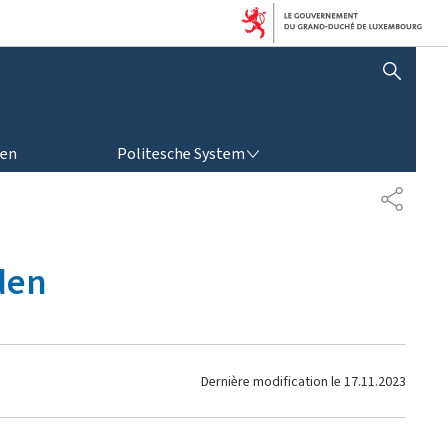
SHOW HIDE SEARCH
POLITESCHE SYSTEM
ren
Politesche System
P
A
R
T
den
A
G
E
Dernière modification le
17.11.2023