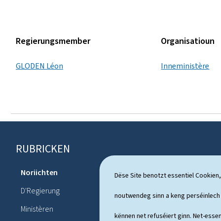
Regierungsmember
Organisatioun
GLODEN Léon
Inneministère
RUBRICKEN
F
o
Noriichten
Dossieren
Dëse Site benotzt essentiel Cookien,
u
D'Regierung
Politesche
noutwendeg sinn a keng perséinlec
s
Ministèren
Publication
kënnen net refuséiert ginn. Net-essen