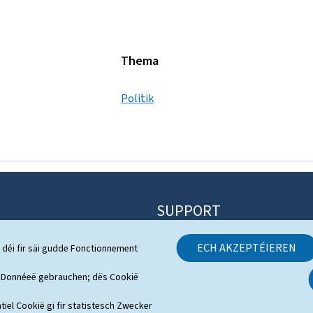
Thema
Politik
SUPPORT
Kontakt
ECH AKZEPTÉIEREN
 déi fir säi gudde Fonctionnement
 System
Sitemap
h Donnéeë gebrauchen; dës Cookië
s
Iwwert dës Websäit
tiel Cookië gi fir statistesch Zwecker