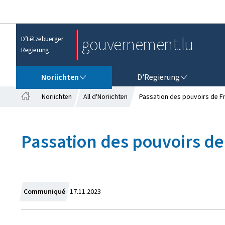
gouvernement.lu
D’Lëtzebuerger
Regierung
NORIICHTEN
D'REGIERUNG
Noriichten
D'Regierung
Noriichten
All d'Noriichten
Passation des pouvoirs de Fr
S
t
a
Passation des pouvoirs de 
r
t
s
ä
i
t
C
Communiqué
17.11.2023
r