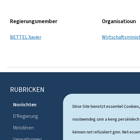
Regierungsmember
Organisatioun
BETTEL Xavier
Wirtschaftsminis
RUBRICKEN
F
o
Noriichten
Dossieren
Dëse Site benotzt essentiel Cookien,
u
D'Regierung
Politesche
noutwendeg sinn a keng perséinlec
s
Ministèren
Publication
kënnen net refuséiert ginn. Net-essen
s
Verwaltungen
Pressekonf