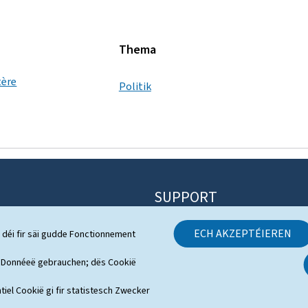
Thema
tère
Politik
SUPPORT
Kontakt
ECH AKZEPTÉIEREN
 déi fir säi gudde Fonctionnement
 System
Sitemap
h Donnéeë gebrauchen; dës Cookië
s
Iwwert dës Websäit
tiel Cookië gi fir statistesch Zwecker
erenzen am Video
Rechtlech Aspekter