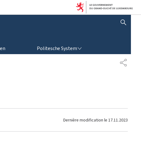
SHOW HIDE SEARCH
POLITESCHE SYSTEM
ren
Politesche System
P
A
R
T
A
G
E
Dernière modification le
17.11.2023