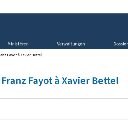
Bei den Haaptmenü goen
Bei den Inhalt goen
Ministèren
Verwaltungen
Dossie
anz Fayot à Xavier Bettel
Franz Fayot à Xavier Bettel