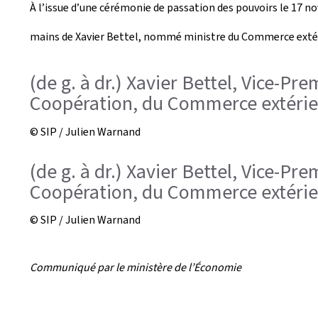
À l’issue d’une cérémonie de passation des pouvoirs le 17 
e
mains de Xavier Bettel, nommé ministre du Commerce extér
a
t
(de g. à dr.) Xavier Bettel, Vice-Pr
Coopération, du Commerce extérieur
e
d
© SIP / Julien Warnand
o
(de g. à dr.) Xavier Bettel, Vice-Pr
n
Coopération, du Commerce extérieur
© SIP / Julien Warnand
Communiqué par le ministère de l’Économie