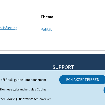
Thema
taliséierung
Politik
SUPPORT
Kontakt
ECH AKZEPTÉIEREN
 déi fir säi gudde Fonctionnement
 System
Sitemap
h Donnéeë gebrauchen; dës Cookië
s
Iwwert dës Websäit
tiel Cookië gi fir statistesch Zwecker
erenzen am Video
Rechtlech Aspekter