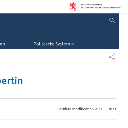
SHOW HIDE SEARCH
POLITESCHE SYSTEM
ren
Politesche System
P
A
R
T
ertin
A
G
E
Dernière modification le
17.11.2023