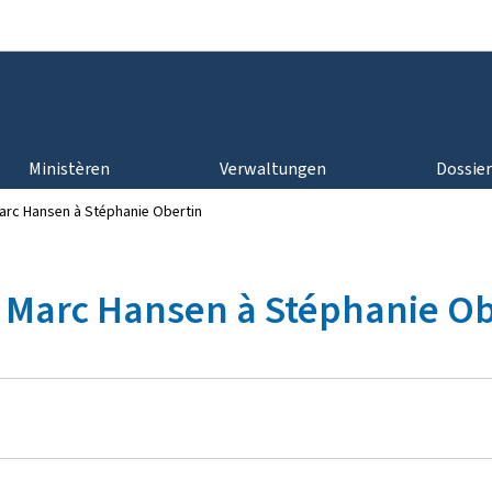
Bei den Haaptmenü goen
Bei den Inhalt goen
Ministèren
Verwaltungen
Dossie
arc Hansen à Stéphanie Obertin
e Marc Hansen à Stéphanie Ob