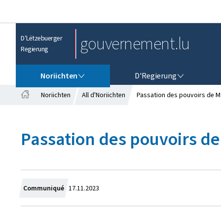
gouvernement.lu
D’Lëtzebuerger
Regierung
NORIICHTEN
D'REGIERUNG
Noriichten
D'Regierung
Noriichten
All d'Noriichten
Passation des pouvoirs de M
S
t
a
Passation des pouvoirs d
r
t
s
ä
i
t
C
Communiqué
17.11.2023
r