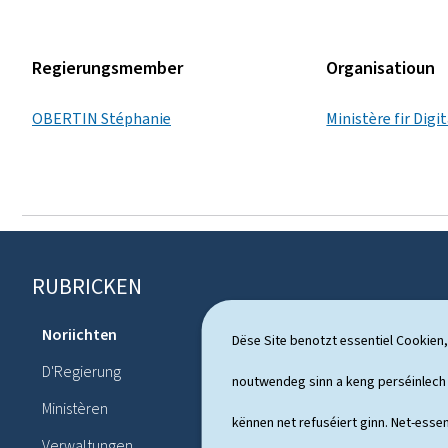
Regierungsmember
Organisatioun
OBERTIN Stéphanie
Ministère fir Digi
RUBRICKEN
F
o
Noriichten
Dossieren
Dëse Site benotzt essentiel Cookien,
u
D'Regierung
Politesche
noutwendeg sinn a keng perséinlec
s
Ministèren
Publication
kënnen net refuséiert ginn. Net-essen
s
Verwaltungen
Pressekonf