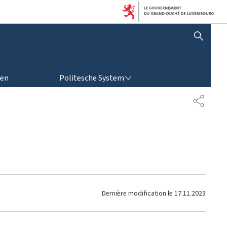
SHOW HIDE SEARCH
POLITESCHE SYSTEM
ren
Politesche System
P
A
R
T
A
G
E
Dernière modification le
17.11.2023