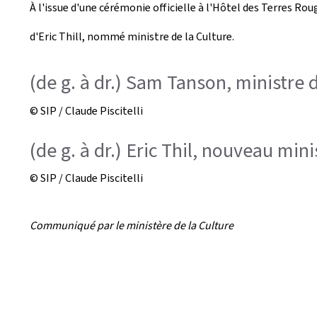
À l'issue d'une cérémonie officielle à l'Hôtel des Terres R
e
d'Eric Thill, nommé ministre de la Culture.
a
t
(de g. à dr.) Sam Tanson, ministre d
e
© SIP / Claude Piscitelli
d
(de g. à dr.) Eric Thil, nouveau min
o
© SIP / Claude Piscitelli
n
Communiqué par le ministère de la Culture