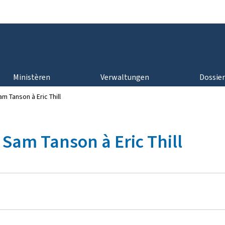
Bei den Haaptmenü goen
Bei den Inhalt goen
Ministèren
Verwaltungen
Dossie
m Tanson à Eric Thill
 Sam Tanson à Eric Thill