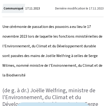
C
Dernière modification le
17.11.2023
Communiqué
17.11.2023
r
Une cérémonie de passation des pouvoirs a eu lieu le 17
e
novembre 2023 lors de laquelle les fonctions ministérielles de
a
l'Environnement, du Climat et du Développement durable
t
sont passées des mains de Joëlle Welfring à celles de Serge
e
Wilmes, nommé ministre de l'Environnement, du Climat et de
d
la Biodiversité
o
n
(de g. à dr.) Joëlle Welfring, ministre de
l'Environnement, du Climat et du
Développement durable sortante ; Serge