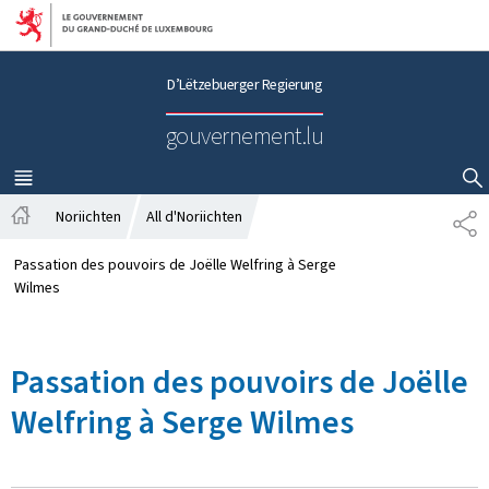
Bei den Haaptmenü goen
Bei den Inhalt goen
D’Lëtzebuerger Regierung
gouvernement.lu
MENÜ
HAAPT-
SHOW HIDE SEARCH
Noriichten
All d'Noriichten
P
S
A
t
R
Passation des pouvoirs de Joëlle Welfring à Serge
a
T
Wilmes
r
A
t
G
s
E
Passation des pouvoirs de Joëlle
ä
i
Welfring à Serge Wilmes
t