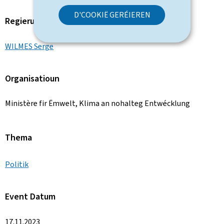
D'COOKIË GERÉIEREN
Regierungsmember
WILMES Serge
Organisatioun
Ministère fir Ëmwelt, Klima an nohalteg Entwécklung
Thema
Politik
Event Datum
17.11.2023