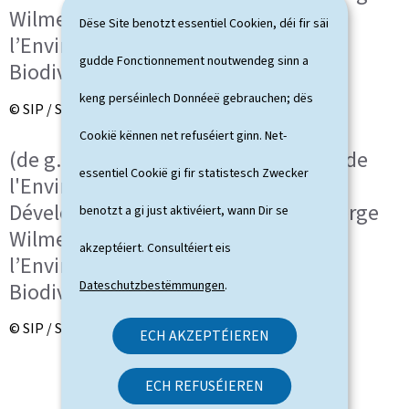
Wilmes, nouveau ministre de
Dëse Site benotzt essentiel Cookien, déi fir säi
l’Environnement, du Climat et de la
gudde Fonctionnement noutwendeg sinn a
Biodiversité
keng perséinlech Donnéeë gebrauchen; dës
© SIP / Sophie Margue
Cookië kënnen net refuséiert ginn. Net-
(de g. à dr.) Joëlle Welfring, ministre de
essentiel Cookië gi fir statistesch Zwecker
l'Environnement, du Climat et du
Développement durable sortante ; Serge
benotzt a gi just aktivéiert, wann Dir se
Wilmes, nouveau ministre de
akzeptéiert. Consultéiert eis
l’Environnement, du Climat et de la
Dateschutzbestëmmungen
.
Biodiversité
© SIP / Sophie Margue
ECH AKZEPTÉIEREN
ECH REFUSÉIEREN