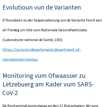
Evolutioun vun de Varianten
D'Donnéeën zu der Sequenzéierung vun de Variante fënnt een
all Freideg um Site vum Nationale Gesondheetslabo
(Laboratoire national de Santé, LNS)
https://lns.lu/en/departement/department-of-
microbiology/revilux/
.
Monitoring vum Ofwaasser zu
Lëtzebuerg am Kader vum SARS-
CoV-2
De Kontaminatiounsniveau an den 11 Kläranlagen, déi vum