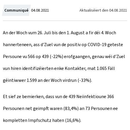
C
Aktualiséiert den
04.08.2021
Communiqué
04.08.2021
r
An der Woch vum 26. Juli bis den 1. August a fir déi 4. Woch
e
hannerteneen, ass d'Zuel vun de positiv op COVID-19 geteste
a
Persoune vu 566 op 439 (-22%) erofgaangen, genau wéi d'Zuel
t
vun hiren identifizéierten enke Kontakter, mat 1.065 Fäll
e
géintiwwer 1.599 an der Woch virdrun (-33%).
d
o
Et sief ze bemierken, dass vun de 439 Neiinfektioune 366
n
Persounen net geimpft waren (83,4%) an 73 Persounen ee
kompletten Impfschutz haten (16,6%).