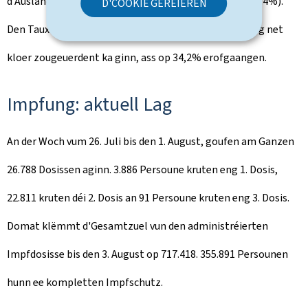
d'Auslandsreesen (12,6%) an d'Fräizäitaktivitéiten (10,4%).
D'COOKIË GERÉIEREN
Den Taux vun de Kontaminatiounen, wou den Ursprong net
kloer zougeuerdent ka ginn, ass op 34,2% erofgaangen.
Impfung: aktuell Lag
An der Woch vum 26. Juli bis den 1. August, goufen am Ganzen
26.788 Dosissen aginn. 3.886 Persoune kruten eng 1. Dosis,
22.811 kruten déi 2. Dosis an 91 Persoune kruten eng 3. Dosis.
Domat klëmmt d'Gesamtzuel vun den administréierten
Impfdosisse bis den 3. August op 717.418. 355.891 Persounen
hunn ee kompletten Impfschutz.