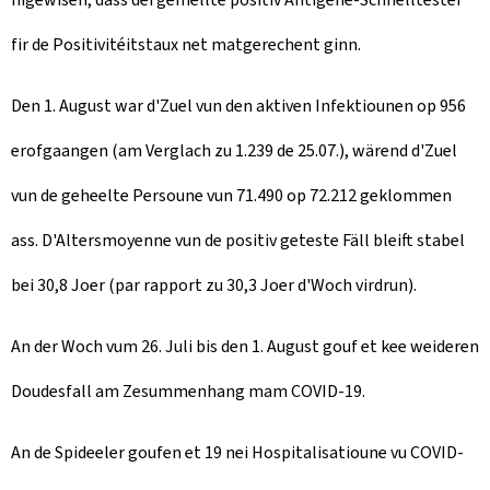
fir de Positivitéitstaux net matgerechent ginn.
Den 1. August war d'Zuel vun den aktiven Infektiounen op 956
erofgaangen (am Verglach zu 1.239 de 25.07.), wärend d'Zuel
vun de geheelte Persoune vun 71.490 op 72.212 geklommen
ass. D'Altersmoyenne vun de positiv geteste Fäll bleift stabel
bei 30,8 Joer (par rapport zu 30,3 Joer d'Woch virdrun).
An der Woch vum 26. Juli bis den 1. August gouf et kee weideren
Doudesfall am Zesummenhang mam COVID-19.
An de Spideeler goufen et 19 nei Hospitalisatioune vu COVID-