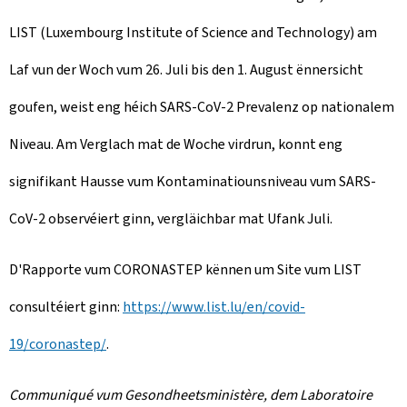
LIST (Luxembourg Institute of Science and Technology) am
Laf vun der Woch vum 26. Juli bis den 1. August ënnersicht
goufen, weist eng héich SARS-CoV-2 Prevalenz op nationalem
Niveau. Am Verglach mat de Woche virdrun, konnt eng
signifikant Hausse vum Kontaminatiounsniveau vum SARS-
CoV-2 observéiert ginn, vergläichbar mat Ufank Juli.
D'Rapporte vum CORONASTEP kënnen um Site vum LIST
consultéiert ginn:
https://www.list.lu/en/covid-
19/coronastep/
.
Communiqué vum Gesondheetsministère, dem Laboratoire