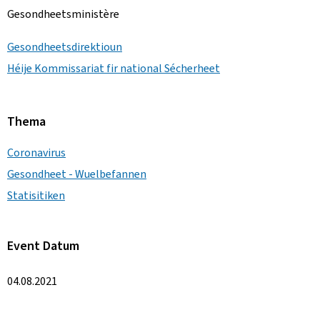
Gesondheetsministère
Gesondheetsdirektioun
Héije Kommissariat fir national Sécherheet
Thema
Coronavirus
Gesondheet - Wuelbefannen
Statisitiken
Event Datum
04.08.2021