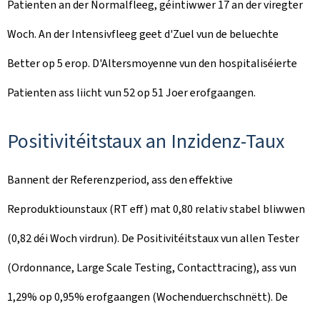
Patienten an der Normalfleeg, géintiwwer 17 an der viregter
Woch. An der Intensivfleeg geet d'Zuel vun de beluechte
Better op 5 erop. D'Altersmoyenne vun den hospitaliséierte
Patienten ass liicht vun 52 op 51 Joer erofgaangen.
Positivitéitstaux an Inzidenz-Taux
Bannent der Referenzperiod, ass den effektive
Reproduktiounstaux (RT eff) mat 0,80 relativ stabel bliwwen
(0,82 déi Woch virdrun). De Positivitéitstaux vun allen Tester
(Ordonnance, Large Scale Testing, Contacttracing), ass vun
1,29% op 0,95% erofgaangen (Wochenduerchschnëtt). De