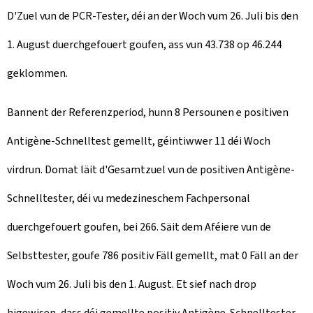
D'Zuel vun de PCR-Tester, déi an der Woch vum 26. Juli bis den
1. August duerchgefouert goufen, ass vun 43.738 op 46.244
geklommen.
Bannent der Referenzperiod, hunn 8 Persounen e positiven
Antigène-Schnelltest gemellt, géintiwwer 11 déi Woch
virdrun. Domat läit d'Gesamtzuel vun de positiven Antigène-
Schnelltester, déi vu medezineschem Fachpersonal
duerchgefouert goufen, bei 266. Säit dem Aféiere vun de
Selbsttester, goufe 786 positiv Fäll gemellt, mat 0 Fäll an der
Woch vum 26. Juli bis den 1. August. Et sief nach drop
higewisen, dass déi gemellte positiv Antigène-Schnelltester