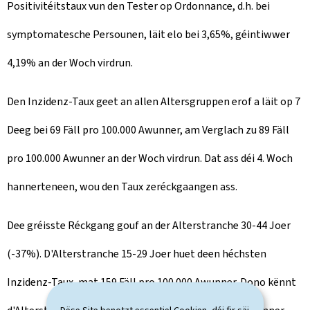
Positivitéitstaux vun den Tester op Ordonnance, d.h. bei
symptomatesche Persounen, läit elo bei 3,65%, géintiwwer
4,19% an der Woch virdrun.
Den Inzidenz-Taux geet an allen Altersgruppen erof a läit op 7
Deeg bei 69 Fäll pro 100.000 Awunner, am Verglach zu 89 Fäll
pro 100.000 Awunner an der Woch virdrun. Dat ass déi 4. Woch
hannerteneen, wou den Taux zeréckgaangen ass.
Dee gréisste Réckgang gouf an der Alterstranche 30-44 Joer
(-37%). D'Alterstranche 15-29 Joer huet deen héchsten
Inzidenz-Taux, mat 159 Fäll pro 100.000 Awunner. Dono kënnt