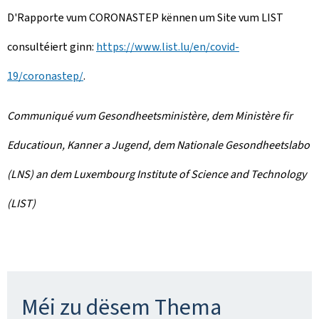
D'Rapporte vum CORONASTEP kënnen um Site vum LIST
consultéiert ginn:
https://www.list.lu/en/covid-
19/coronastep/
.
Communiqué vum Gesondheetsministère, dem Ministère fir
Educatioun, Kanner a Jugend, dem Nationale Gesondheetslabo
(LNS) an dem Luxembourg Institute of Science and Technology
(LIST
)
Méi zu dësem Thema