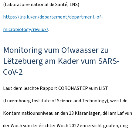
(Laboratoire national de Santé, LNS)
https://lns.lu/en/departement/department-of-
microbiology/revilux/
.
Monitoring vum Ofwaasser zu
Lëtzebuerg am Kader vum SARS-
CoV-2
Laut dem leschte Rapport CORONASTEP vum LIST
(Luxembourg Institute of Science and Technology), weist de
Kontaminatiounsniveau an den 13 Kläranlagen, déi am Laf vun
der Woch vun der éischter Woch 2022 ënnersicht goufen, eng