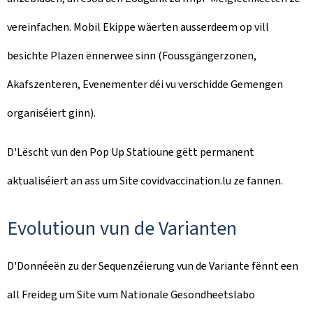
vereinfachen. Mobil Ekippe wäerten ausserdeem op vill
besichte Plazen ënnerwee sinn (Foussgängerzonen,
Akafszenteren, Evenementer déi vu verschidde Gemengen
organiséiert ginn).
D'Lëscht vun den Pop Up Statioune gëtt permanent
aktualiséiert an ass um Site covidvaccination.lu ze fannen.
Evolutioun vun de Varianten
D'Donnéeën zu der Sequenzéierung vun de Variante fënnt een
all Freideg um Site vum Nationale Gesondheetslabo