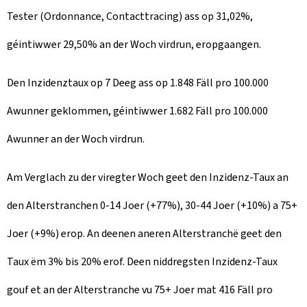
Tester (Ordonnance, Contacttracing) ass op 31,02%,
géintiwwer 29,50% an der Woch virdrun, eropgaangen.
Den Inzidenztaux op 7 Deeg ass op 1.848 Fäll pro 100.000
Awunner geklommen, géintiwwer 1.682 Fäll pro 100.000
Awunner an der Woch virdrun.
Am Verglach zu der viregter Woch geet den Inzidenz-Taux an
den Alterstranchen 0-14 Joer (+77%), 30-44 Joer (+10%) a 75+
Joer (+9%) erop. An deenen aneren Alterstranchë geet den
Taux ëm 3% bis 20% erof. Deen niddregsten Inzidenz-Taux
gouf et an der Alterstranche vu 75+ Joer mat 416 Fäll pro