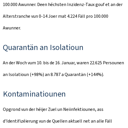
100.000 Awunner. Deen héchsten Inzidenz-Taux gouf et an der
Alterstranche vun 0-14 Joer mat 4.224 Fäll pro 100.000
Awunner.
Quarantän an Isolatioun
An der Woch vum 10. bis de 16. Januar, waren 22.625 Persounen
an Isolatioun (+98%) an 8.787 a Quarantän (+144%).
Kontaminatiounen
Opgrond vun der héijer Zuel un Neiinfektiounen, ass
d'Identifizéierung vun de Quellen aktuell net an alle Fäll