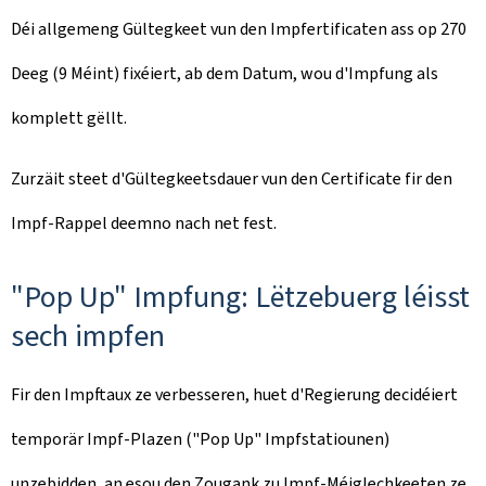
Déi allgemeng Gültegkeet vun den Impfertificaten ass op 270
Deeg
(9 Méint) fixéiert, ab dem Datum, wou d'Impfung als
komplett gëllt.
Zurzäit steet d'Gültegkeetsdauer vun den Certificate fir den
Impf-Rappel deemno nach net fest.
"Pop Up" Impfung: Lëtzebuerg léisst
sech impfen
Fir den Impftaux ze verbesseren, huet d'Regierung decidéiert
temporär Impf-Plazen ("Pop Up" Impfstatiounen)
unzebidden, an esou den Zougank zu Impf-Méiglechkeeten ze