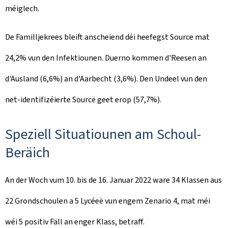
méiglech.
De Familljekrees bleift anscheiend déi heefegst Source mat
24,2% vun den Infektiounen. Duerno kommen d'Reesen an
d'Ausland (6,6%) an d'Aarbecht (3,6%). Den Undeel vun den
net-identifizéierte Sourcë geet erop (57,7%).
Speziell Situatiounen am Schoul-
Beräich
An der Woch vum 10. bis de 16. Januar 2022 ware 34 Klassen aus
22 Grondschoulen a 5 Lycéeë vun engem Zenario 4, mat méi
wéi 5 positiv Fäll an enger Klass, betraff.