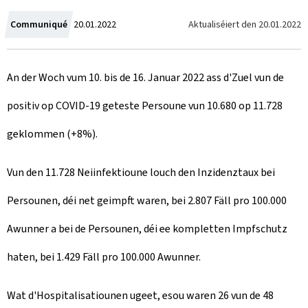
C
Aktualiséiert den
20.01.2022
Communiqué
20.01.2022
r
An der Woch vum 10. bis de 16. Januar 2022 ass d'Zuel vun de
e
positiv op COVID-19 geteste Persoune vun 10.680 op 11.728
a
geklommen (+8%).
t
e
Vun den 11.728 Neiinfektioune louch den Inzidenztaux bei
d
Persounen, déi net geimpft waren, bei 2.807 Fäll pro 100.000
o
Awunner a bei de Persounen, déi ee kompletten Impfschutz
n
haten, bei 1.429 Fäll pro 100.000 Awunner.
Wat d'Hospitalisatiounen ugeet, esou waren 26 vun de 48