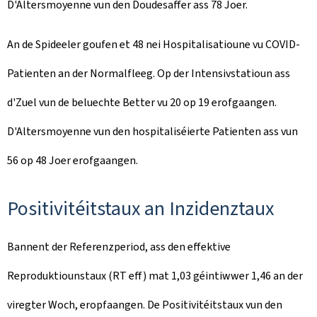
D'Altersmoyenne vun den Doudesaffer ass 78 Joer.
An de Spideeler goufen et 48 nei Hospitalisatioune vu COVID-
Patienten an der Normalfleeg. Op der Intensivstatioun ass
d'Zuel vun de beluechte Better vu 20 op 19 erofgaangen.
D'Altersmoyenne vun den hospitaliséierte Patienten ass vun
56 op 48 Joer erofgaangen.
Positivitéitstaux an Inzidenztaux
Bannent der Referenzperiod, ass den effektive
Reproduktiounstaux (RT eff) mat 1,03 géintiwwer 1,46 an der
viregter Woch, eropfaangen. De Positivitéitstaux vun den