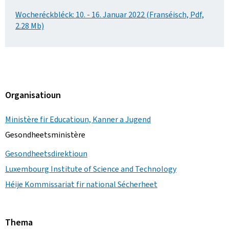
Wocheréckbléck: 10. - 16. Januar 2022 (Franséisch, Pdf,
2.28 Mb)
Organisatioun
Ministère fir Educatioun, Kanner a Jugend
Gesondheetsministère
Gesondheetsdirektioun
Luxembourg Institute of Science and Technology
Héije Kommissariat fir national Sécherheet
Thema