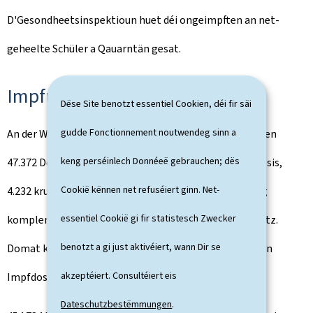
D'Gesondheetsinspektioun huet déi ongeimpften an net-
geheelte Schüler a Qauarntän gesat.
Impfung: aktuell Lag
Dëse Site benotzt essentiel Cookien, déi fir säi
gudde Fonctionnement noutwendeg sinn a
An der Woch vum 10. bis de 16. Januar, goufen am ganzen
keng perséinlech Donnéeë gebrauchen; dës
47.372 Dosissen aginn. 4.039 Persoune kruten eng 1. Dosis,
Cookië kënnen net refuséiert ginn. Net-
4.232 kruten déi 2. Dosis an 39.101 Persoune kruten eng
essentiel Cookië gi fir statistesch Zwecker
komplementar Dosis zu engem kompletten Impfschutz.
benotzt a gi just aktivéiert, wann Dir se
Domat klëmmt d'Gesamtzuel vun den administréierten
akzeptéiert. Consultéiert eis
Impfdosisse bis den 18. Januar op 1.177.944.
Dateschutzbestëmmungen
.