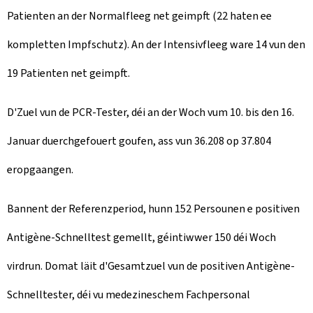
Patienten an der Normalfleeg net geimpft (22 haten ee
kompletten Impfschutz). An der Intensivfleeg ware 14 vun den
19 Patienten net geimpft.
D'Zuel vun de PCR-Tester, déi an der Woch vum 10. bis den 16.
Januar duerchgefouert goufen, ass vun 36.208 op 37.804
eropgaangen.
Bannent der Referenzperiod, hunn 152 Persounen e positiven
Antigène-Schnelltest gemellt, géintiwwer 150 déi Woch
virdrun. Domat läit d'Gesamtzuel vun de positiven Antigène-
Schnelltester, déi vu medezineschem Fachpersonal