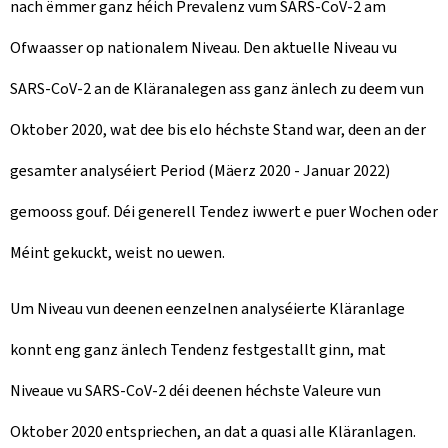
nach ëmmer ganz héich Prevalenz vum SARS-CoV-2 am
Ofwaasser op nationalem Niveau. Den aktuelle Niveau vu
SARS-CoV-2 an de Kläranalegen ass ganz änlech zu deem vun
Oktober 2020, wat dee bis elo héchste Stand war, deen an der
gesamter analyséiert Period (Mäerz 2020 - Januar 2022)
gemooss gouf. Déi generell Tendez iwwert e puer Wochen oder
Méint gekuckt, weist no uewen.
Um Niveau vun deenen eenzelnen analyséierte Kläranlage
konnt eng ganz änlech Tendenz festgestallt ginn, mat
Niveaue vu SARS-CoV-2 déi deenen héchste Valeure vun
Oktober 2020 entspriechen, an dat a quasi alle Kläranlagen.