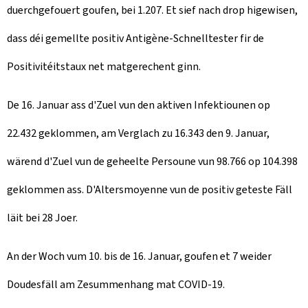
duerchgefouert goufen, bei 1.207. Et sief nach drop higewisen,
dass déi gemellte positiv Antigène-Schnelltester fir de
Positivitéitstaux net matgerechent ginn.
De 16. Januar ass d'Zuel vun den aktiven Infektiounen op
22.432 geklommen, am Verglach zu 16.343 den 9. Januar,
wärend d'Zuel vun de geheelte Persoune vun 98.766 op 104.398
geklommen ass. D'Altersmoyenne vun de positiv geteste Fäll
läit bei 28 Joer.
An der Woch vum 10. bis de 16. Januar, goufen et 7 weider
Doudesfäll am Zesummenhang mat COVID-19.