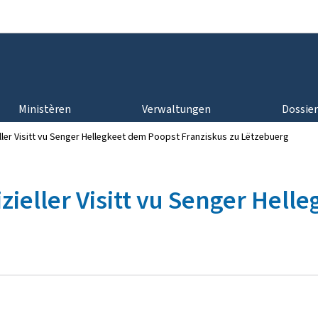
Bei den Haaptmenü goen
Bei den Inhalt goen
Ministèren
Verwaltungen
Dossie
eller Visitt vu Senger Hellegkeet dem Poopst Franziskus zu Lëtzebuerg
zieller Visitt vu Senger Hel