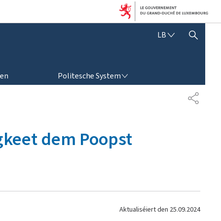
L
LB
SHOW HIDE SEARCH
Ë
T
Z
POLITESCHE SYSTEM
E
ren
Politesche System
B
U
S
E
H
R
A
G
R
legkeet dem Poopst
E
E
S
N
C
H
Aktualiséiert den
25.09.2024