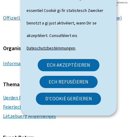
essentiel Cookië gi fir statistesch Zwecker
Offiziell Zeremonie an der Philharmonie (Vidéo YouTube)
benotzt a gi just aktivéiert, wann Dir se
akzeptéiert. Consultéiert eis
Organisatioun
Dateschutzbestëmmungen
.
Informatiouns- a Pressedéngscht
ECH AKZEPTÉIEREN
ECH REFUSÉIEREN
Thema
Uerden Präisser Éierentitel
D'COOKIË GERÉIEREN
Feierlechkeeten Gedenkfeieren Zeremonien
Lëtzebuerg Allgemenges