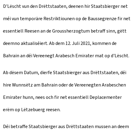
n
D'Lëscht vun den Drëttstaaten, deenen hir Staatsbierger net
méi vun temporäre Restriktiounen op de Baussegrenze fir net
essentiell Reesen an de Groussherzogtum betraff sinn, gëtt
deemno aktualiséiert. Ab dem 12. Juli 2021, kommen de
Bahrain an déi Vereenegt Arabesch Emirater mat op d'Lëscht.
Ab dësem Datum, dierfe Staatsbierger aus Drëttstaaten, déi
hire Wunnsëtz am Bahrain oder de Vereenegten Arabeschen
Emirater hunn, nees och fir net essentiell Deplacementer
erëm op Lëtzebuerg reesen.
Déi betraffe Staatsbierger aus Drëttstaaten mussen an deem