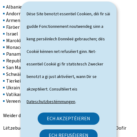
Albanien
Andorra
Dëse Site benotzt essentiel Cookien, déi fir säi
Armenien
gudde Fonctionnement noutwendeg sinn a
Färöer Inselen
Israel
keng perséinlech Donnéeë gebrauchen; dës
Marokko
Monaco
Cookië kënnen net refuséiert ginn. Net-
Panama
Republik Nordmazedonien
essentiel Cookië gi fir statistesch Zwecker
San Marino
Schwäiz
benotzt a gi just aktivéiert, wann Dir se
Tierkei
Ukrain
akzeptéiert. Consultéiert eis
Vatikan
Vereenegt Kinnekräich
Dateschutzbestëmmungen
.
Weider dierfen och Staatsbierger aus Drëttstaaten op
ECH AKZEPTÉIEREN
Lëtzebuerg reesen, wann hir Rees als essentiell gëllt. Dofir
ECH REFUSÉIEREN