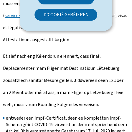
muss eng speziell Demande per E-Mail
D'COOKIË GERÉIEREN
(
service.visas@mae.etat.lu
) un de Bureau des passeports, visas
et légalisations geschéckt ginn, fir dass eng speziell
Attestatioun ausgestallt ka ginn.
Et sief nach eng Kéier dorun erënnert, dass fir all
Deplacementer mam Fliger mat Destinatioun Lëtzebuerg
zousätzlech sanitär Mesurë gëllen. Jiddwereen deen 12 Joer
an 2 Méint oder méi al ass, a mam Fliger op Lëtzebuerg fléie
wëll, muss virum Boarding Folgendes virweisen:
entweder een Impf-Certificat, deen ee kompletten Impf-
Schema géint COVID-19 virweist an deen entspriechend dem
Artikel 3bis vum geännerte Gesetz vum 17. Juli 2020 iwwert