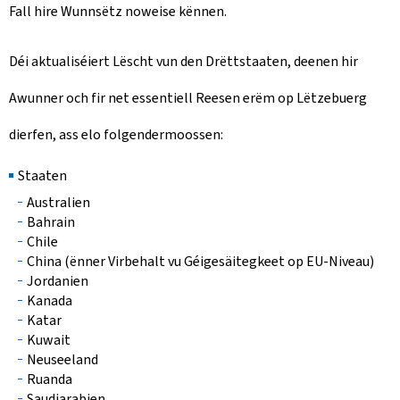
Fall hire Wunnsëtz noweise kënnen.
Déi aktualiséiert Lëscht vun den Drëttstaaten, deenen hir
Awunner och fir net essentiell Reesen erëm op Lëtzebuerg
dierfen, ass elo folgendermoossen:
Staaten
Australien
Bahrain
Chile
China (ënner Virbehalt vu Géigesäitegkeet op EU-Niveau)
Jordanien
Kanada
Katar
Kuwait
Neuseeland
Ruanda
Saudiarabien