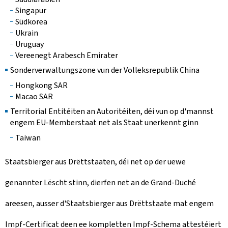
Singapur
Südkorea
Ukrain
Uruguay
Vereenegt Arabesch Emirater
Sonderverwaltungszone vun der Volleksrepublik China
Hongkong SAR
Macao SAR
Territorial Entitéiten an Autoritéiten, déi vun op d'mannst
engem EU-Memberstaat net als Staat unerkennt ginn
Taiwan
Staatsbierger aus Drëttstaaten, déi net op der uewe
genannter Lëscht stinn, dierfen net an de Grand-Duché
areesen, ausser d'Staatsbierger aus Drëttstaate mat engem
Impf-Certificat deen ee kompletten Impf-Schema attestéiert