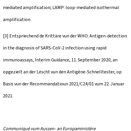
mediated amplification; LAMP: loop-mediated isothermal
amplification
[3] Entspriechend de Krittäre vun der WHO: Antigen-detection
in the diagnosis of SARS-CoV-2 infection using rapid
immunoassays, Interim Guidance, 11. September 2020, an
opgezielt an der Lëscht vun den Antigène-Schnelltester, op
Basis vun der Recommandatioun 2021/C24/01 vum 22. Januar
2021.
Communiqué vum Aussen- an Europaministère