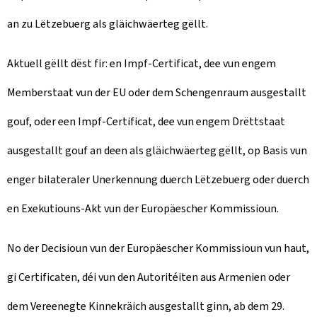
an zu Lëtzebuerg als gläichwäerteg gëllt.
Aktuell gëllt dëst fir: en Impf-Certificat, dee vun engem
Memberstaat vun der EU oder dem Schengenraum ausgestallt
gouf, oder een Impf-Certificat, dee vun engem Drëttstaat
ausgestallt gouf an deen als gläichwäerteg gëllt, op Basis vun
enger bilateraler Unerkennung duerch Lëtzebuerg oder duerch
en Exekutiouns-Akt vun der Europäescher Kommissioun.
No der Decisioun vun der Europäescher Kommissioun vun haut,
gi Certificaten, déi vun den Autoritéiten aus Armenien oder
dem Vereenegte Kinnekräich ausgestallt ginn, ab dem 29.