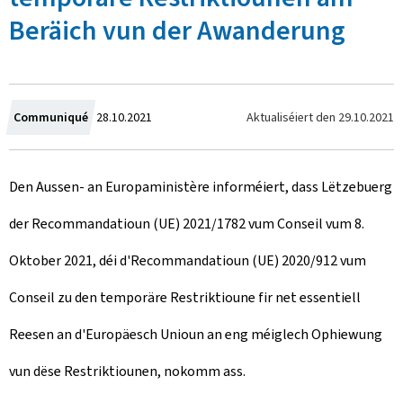
Beräich vun der Awanderung
C
Aktualiséiert den
29.10.2021
Communiqué
28.10.2021
r
Den Aussen- an Europaministère informéiert, dass Lëtzebuerg
e
der Recommandatioun (UE) 2021/1782 vum Conseil vum 8.
a
Oktober 2021, déi d'Recommandatioun (UE) 2020/912 vum
t
Conseil zu den temporäre Restriktioune fir net essentiell
e
Reesen an d'Europäesch Unioun an eng méiglech Ophiewung
d
vun dëse Restriktiounen, nokomm ass.
o