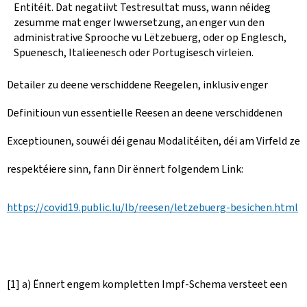
Entitéit. Dat negatiivt Testresultat muss, wann néideg
zesumme mat enger Iwwersetzung, an enger vun den
administrative Sprooche vu Lëtzebuerg, oder op Englesch,
Spuenesch, Italieenesch oder Portugisesch virleien.
Detailer zu deene verschiddene Reegelen, inklusiv enger
Definitioun vun essentielle Reesen an deene verschiddenen
Exceptiounen, souwéi déi genau Modalitéiten, déi am Virfeld ze
respektéiere sinn, fann Dir ënnert folgendem Link:
https://covid19.public.lu/lb/reesen/letzebuerg-besichen.html
[1] a) Ënnert engem kompletten Impf-Schema versteet een