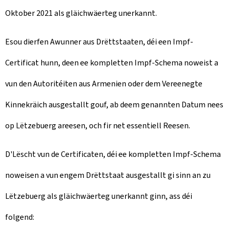
Oktober 2021 als gläichwäerteg unerkannt.
Esou dierfen Awunner aus Drëttstaaten, déi een Impf-
Certificat hunn, deen ee kompletten Impf-Schema noweist a
vun den Autoritéiten aus Armenien oder dem Vereenegte
Kinnekräich ausgestallt gouf, ab deem genannten Datum nees
op Lëtzebuerg areesen, och fir net essentiell Reesen.
D'Lëscht vun de Certificaten, déi ee kompletten Impf-Schema
noweisen a vun engem Drëttstaat ausgestallt gi sinn an zu
Lëtzebuerg als gläichwäerteg unerkannt ginn, ass déi
folgend: