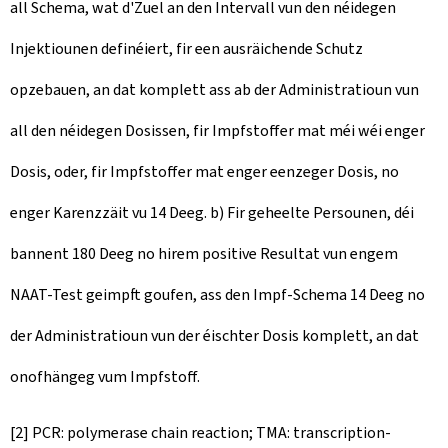
all Schema, wat d'Zuel an den Intervall vun den néidegen
Injektiounen definéiert, fir een ausräichende Schutz
opzebauen, an dat komplett ass ab der Administratioun vun
all den néidegen Dosissen, fir Impfstoffer mat méi wéi enger
Dosis, oder, fir Impfstoffer mat enger eenzeger Dosis, no
enger Karenzzäit vu 14 Deeg. b) Fir geheelte Persounen, déi
bannent 180 Deeg no hirem positive Resultat vun engem
NAAT-Test geimpft goufen, ass den Impf-Schema 14 Deeg no
der Administratioun vun der éischter Dosis komplett, an dat
onofhängeg vum Impfstoff.
[2] PCR: polymerase chain reaction; TMA: transcription-