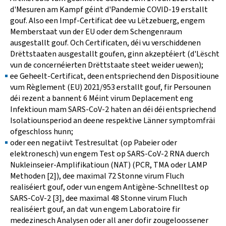
d'Mesuren am Kampf géint d'Pandemie COVID-19 erstallt
gouf. Also een Impf-Certificat dee vu Lëtzebuerg, engem
Memberstaat vun der EU oder dem Schengenraum
ausgestallt gouf. Och Certificaten, déi vu verschiddenen
Drëttstaaten ausgestallt goufen, ginn akzeptéiert (d'Lëscht
vun de concernéierten Drëttstaate steet weider uewen);
ee Geheelt-Certificat, deen entspriechend den Dispositioune
vum Règlement (EU) 2021/953 erstallt gouf, fir Persounen
déi rezent a bannent 6 Méint virum Deplacement eng
Infektioun mam SARS-CoV-2 haten an déi déi entspriechend
Isolatiounsperiod an deene respektive Länner symptomfräi
ofgeschloss hunn;
oder een negatiivt Testresultat (op Pabeier oder
elektronesch) vun engem Test op SARS-CoV-2 RNA duerch
Nukleinseier-Amplifikatioun (NAT) (PCR, TMA oder LAMP
Methoden [2]), dee maximal 72 Stonne virum Fluch
realiséiert gouf, oder vun engem Antigène-Schnelltest op
SARS-CoV-2 [3], dee maximal 48 Stonne virum Fluch
realiséiert gouf, an dat vun engem Laboratoire fir
medezinesch Analysen oder all aner dofir zougeloossener