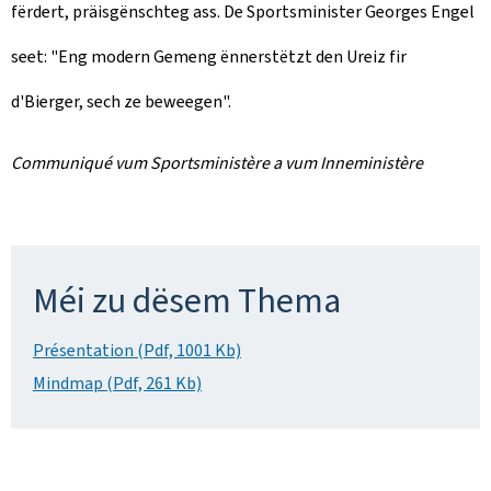
fërdert, präisgënschteg ass. De Sportsminister Georges Engel
seet: "Eng modern Gemeng ënnerstëtzt den Ureiz fir
d'Bierger, sech ze beweegen".
Communiqué vum Sportsministère a vum Inneministère
Méi zu dësem Thema
Présentation (Pdf, 1001 Kb)
Mindmap (Pdf, 261 Kb)