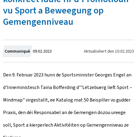
vu Sport a Beweegung op
Gemengenniveau
C
Aktualiséiert den
10.02.2023
Communiqué
09.02.2023
r
Den 9. Februar 2023 hunn de Sportsminister Georges Engel an
e
d'Inneministesch Taina Bofferding d'"Lëtzebuerg lieft Sport –
a
Mindmap" virgestallt, ee Katalog mat 50 Beispiller vu gudder
t
Praxis, den déi Responsabel an de Gemengen dozou ureege
e
soll, Sport a kierperlech Aktivitéiten op Gemengenniveau ze
d