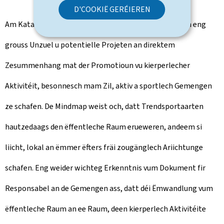
D'COOKIË GERÉIEREN
Am Katalog mat de 50 Beispiller vu gudder Praxis stinn eng
grouss Unzuel u potentielle Projeten an direktem
Zesummenhang mat der Promotioun vu kierperlecher
Aktivitéit, besonnesch mam Zil, aktiv a sportlech Gemengen
ze schafen. De Mindmap weist och, datt Trendsportaarten
hautzedaags den ëffentleche Raum erueweren, andeem si
liicht, lokal an ëmmer ëfters fräi zougänglech Ariichtunge
schafen. Eng weider wichteg Erkenntnis vum Dokument fir
Responsabel an de Gemengen ass, datt déi Ëmwandlung vum
ëffentleche Raum an ee Raum, deen kierperlech Aktivitéite