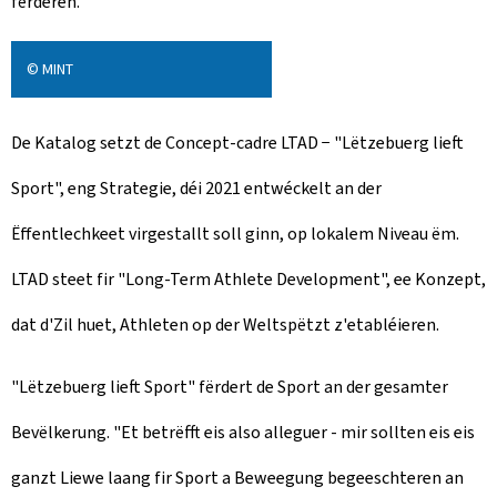
fërderen.
o
n
© MINT
De Katalog setzt de Concept-cadre LTAD − "Lëtzebuerg lieft
Sport", eng Strategie, déi 2021 entwéckelt an der
Ëffentlechkeet virgestallt soll ginn, op lokalem Niveau ëm.
LTAD steet fir "
Long-Term Athlete Development
", ee Konzept,
dat d'Zil huet, Athleten op der Weltspëtzt z'etabléieren.
"Lëtzebuerg lieft Sport" fërdert de Sport an der gesamter
Bevëlkerung. "Et betrëfft eis also alleguer - mir sollten eis eis
ganzt Liewe laang fir Sport a Beweegung begeeschteren an