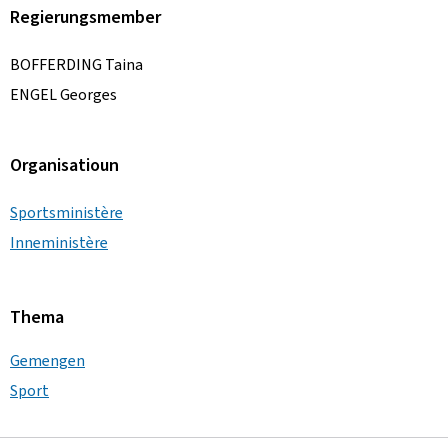
Regierungsmember
BOFFERDING Taina
ENGEL Georges
Organisatioun
Sportsministère
Inneministère
Thema
Gemengen
Sport