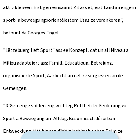
aktiv bleiwen. Eist gemeinsaamt Zil ass et, eist Land an engem
sport- a beweegungsorientéiertem Usaz ze verankeren",
betount de Georges Engel.
"Lëtzebuerg lieft Sport" ass ee Konzept, dat un all Niveau a
Milieu adaptéiert ass: Famill, Educatioun, Betreiung,
organiséierte Sport, Aarbecht an net ze vergiessen an de
Gemengen.
"D'Gemenge spillen eng wichteg Roll bei der Fërderung vu
Sport a Beweegung am Alldag. Besonnesch déi urban
Entwécklung bitt hinnen d'Méiglechkeet, urban Raim ze