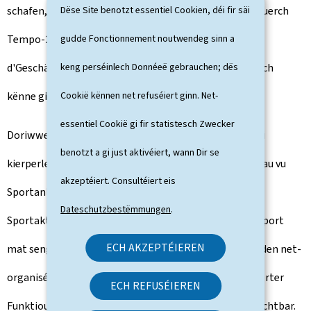
Dëse Site benotzt essentiel Cookien, déi fir säi
schafen, déi di kierperlech Aktivitéit fërderen, sief et duerch
gudde Fonctionnement noutwendeg sinn a
Tempo-20-Zonen, Gréngflächen oder kuerz Weeër bei
keng perséinlech Donnéeë gebrauchen; dës
d'Geschäfter, déi liicht ze Fouss oder mam Vëlo gemaach
Cookië kënnen net refuséiert ginn. Net-
kënne ginn", sou d'Taina Bofferding.
essentiel Cookië gi fir statistesch Zwecker
Doriwwer eraus fërderen a beaflossen d'Gemengen déi
benotzt a gi just aktivéiert, wann Dir se
kierperlech Aktivitéit vun der Populatioun duerch de Bau vu
akzeptéiert. Consultéiert eis
Sportanlagen oder duerch d'Ënnerstëtzung vu lokalen
Dateschutzbestëmmungen
.
Sportaktivitéiten. Souwuel den organiséierte Veräinssport
ECH AKZEPTÉIEREN
mat senger sozialer Integratiounsfunktioun, wéi och den net-
organiséierte Sport mat senger gesondheetsorientéierter
ECH REFUSÉIEREN
Funktioun si fir eng nohalteg Gemengepolitik onverzichtbar.