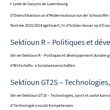
Lycée de Garçons de Luxembourg.
D'Diversifikatioun an d'Modernisatioun vun der Schouloffe
Rentrée 2023/2024 agefouert, fir d'Schüler besser op d'Era
Sektioun R – Politiques et dé
Déi nei Sektioun R – Politiques et développement durable 
d'Wirtschafts- a Sozialwëssenschaften.
Sektioun GT2S – Technologies,
Déi nei Sektioun GT2S – Technologies, sport et santé kann 
d'Technologie a sozial Kompetenzen.