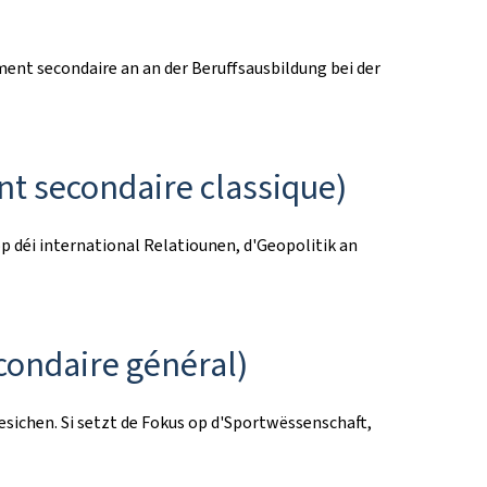
ent secondaire an an der Beruffsausbildung bei der
t secondaire classique)
 déi international Relatiounen, d'Geopolitik an
condaire général)
esichen. Si setzt de Fokus op d'Sportwëssenschaft,