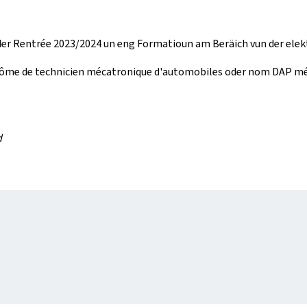
 der Rentrée 2023/2024 un eng Formatioun am Beräich vun der elektr
plôme de technicien mécatronique d'automobiles oder nom DAP méc
d