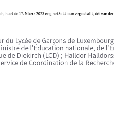
sch, huet de 17. Mäerz 2023 eng nei Sektioun virgestallt, déi vun
eur du Lycée de Garçons de Luxembourg (
inistre de l'Éducation nationale, de l'
ue de Diekirch (LCD) ; Halldor Halldors
rvice de Coordination de la Recherch