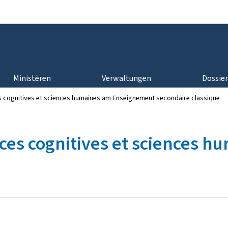
Bei den Haaptmenü goen
Bei den Inhalt goen
Ministèren
Verwaltungen
Dossie
es cognitives et sciences humaines am Enseignement secondaire classique
nces cognitives et sciences