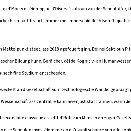
 op d'Moderniséierung an d'Diversifikatioun vun der Schouloffer, f
Aarbechtsmaart brauch ëmmer méi ënnerschiddlech Beruffsqualifi
am Mëttelpunkt steet, ass 2018 agefouert ginn. Déi nei Sektioun P 
scher Bildung hunn. Beräicher, déi de Kognitiv- an Humanwëssens
i sech fir e Studium entscheeden.
wéckelt an d'Gesellschaft vum technologesche Wandel gepräägt 
Wëssenschaft ass zentral, e kann awer just stattfannen, wann de
secondaire classique a stellt d'Roll vum Mënsch an enger Gesells
n eise Schoulen investéiere mir an d'Zukunftschancë vun alle Jonk