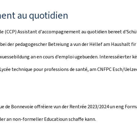
ent au quotidien
lle (CCP) Assistant d'accompagnement au quotidien bereet d'Schül
 bei der pedagogescher Betreiung a vun der Hëllef am Haushalt f
uessebildung an en cours d'emploi ugebueden. Interesséierter kën
m Lycée technique pour professions de santé, am CNFPC Esch/Uelz
ique de Bonnevoie offréiere vun der Rentrée 2023/2024 un eng For
ler an non-formeller Educatioun schaffe kann.