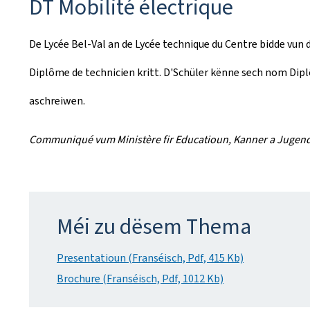
DT Mobilité électrique
De Lycée Bel-Val an de Lycée technique du Centre bidde vun
Diplôme de technicien kritt. D'Schüler kënne sech nom Di
aschreiwen.
Communiqué vum Ministère fir Educatioun, Kanner a Jugen
Méi zu dësem Thema
Presentatioun (Franséisch, Pdf, 415 Kb)
Brochure (Franséisch, Pdf, 1012 Kb)