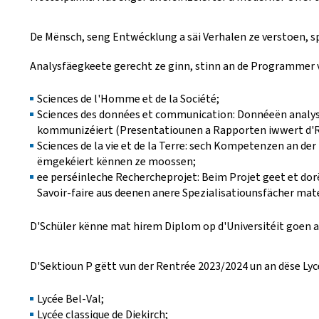
De Mënsch, seng Entwécklung a säi Verhalen ze verstoen, sp
Analysfäegkeete gerecht ze ginn, stinn an de Programmer v
Sciences de l'Homme et de la Société;
Sciences des données et communication: Donnéeën analy
kommunizéiert (Presentatiounen a Rapporten iwwert d'Re
Sciences de la vie et de la Terre: sech Kompetenzen an 
ëmgekéiert kënnen ze moossen;
ee perséinleche Rechercheprojet: Beim Projet geet et d
Savoir-faire aus deenen anere Spezialisatiounsfächer ma
D'Schüler kënne mat hirem Diplom op d'Universitéit goen a
D'Sektioun P gëtt vun der Rentrée 2023/2024 un an dëse Ly
Lycée Bel-Val;
Lycée classique de Diekirch;