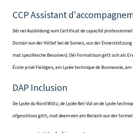
CCP Assistant d'accompagnem
Déi nei Ausbildung vum Certificat de capacité professionne
Domän vun der Hëllef bei de Soinen, vun der Ënnerstëtzung
mat spezifesche Besoinen). Déi Formatioun gëtt och als Erw
École privé Fieldgen, am Lycée technique de Bonnevoie, a
DAP Inclusion
De Lycée du Nord Wiltz, de Lycée Bel-Val an de Lycée techn
ofgeschloss gëtt, mat deem een am Beräich vun der formel