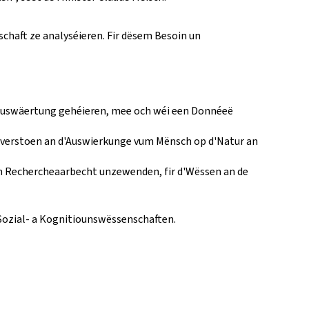
chaft ze analyséieren. Fir dësem Besoin un
Auswäertung gehéieren, mee och wéi een Donnéeë
e verstoen an d'Auswierkunge vum Mënsch op d'Natur an
h Rechercheaarbecht unzewenden, fir d'Wëssen an de
 Sozial- a Kognitiounswëssenschaften.