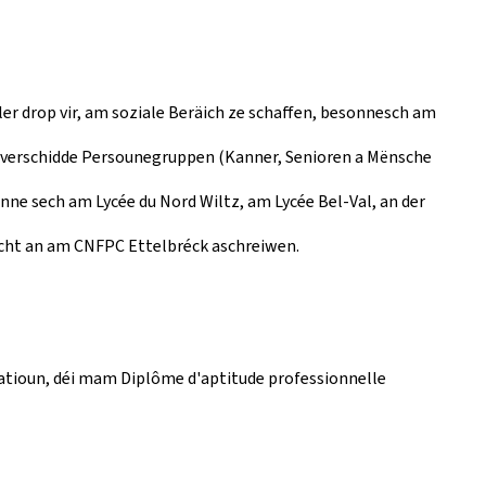
er drop vir, am soziale Beräich ze schaffen, besonnesch am
ir verschidde Persounegruppen (Kanner, Senioren a Mënsche
ne sech am Lycée du Nord Wiltz, am Lycée Bel-Val, an der
echt an am CNFPC Ettelbréck aschreiwen.
matioun, déi mam Diplôme d'aptitude professionnelle