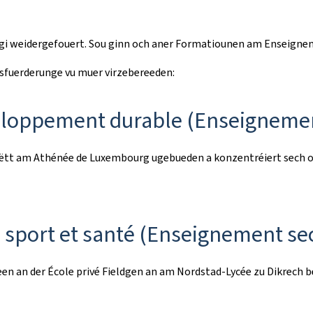
r gi weidergefouert. Sou ginn och aner Formatiounen am Enseignem
usfuerderunge vu muer virzebereeden:
veloppement durable (Enseignemen
gëtt am Athénée de Luxembourg ugebueden a konzentréiert sech op
 sport et santé (Enseignement se
een an der École privé Fieldgen an am Nordstad-Lycée zu Dikrech b