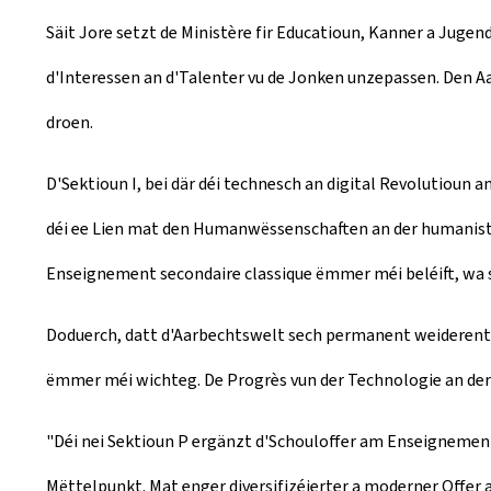
Säit Jore setzt de Ministère fir Educatioun, Kanner a Jugend
d'Interessen an d'Talenter vu de Jonken unzepassen. Den 
droen.
D'Sektioun I, bei där déi technesch an digital Revolutioun 
déi ee Lien mat den Humanwëssenschaften an der humaniste
Enseignement secondaire classique ëmmer méi beléift, wa s
Doduerch, datt d'Aarbechtswelt sech permanent weiderent
ëmmer méi wichteg. De Progrès vun der Technologie an der 
"Déi nei Sektioun P ergänzt d'Schouloffer am Enseignement 
Mëttelpunkt. Mat enger diversifizéierter a moderner Offer a