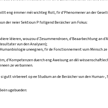
illt eng ëmmer méi wichteg Roll, fir d'Phenomener an der Gesells
un der neier Sektioun P follgend Beräicher am Fokus:
séiere léieren, wouzou d'Zesummendroen, d'Beaarbechtung an d'
sultater vun den Analysen);
der Humanbiologie uneegnen, fir de Fonctionnement vum Mënsch z
orëm, d'Kompetenzen duerch eng Aweisung an déi wëssenschaftlec
teneen ze verbannen.
 si gutt virbereet op ee Studium an de Beräicher vun den Human-,
céeën ugebueden: