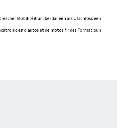
escher Mobilitéit un, bei där een als Ofschloss een
atronicien d'autos et de motos fir dës Formatioun