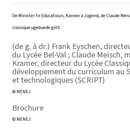
r
De Minister fir Educatioun, Kanner a Jugend, de Claude Mei
e
classique ugebuede gëtt.
a
t
(de g. à dr.) Frank Eyschen, direct
du Lycée Bel-Val ; Claude Meisch, m
e
Kramer, directeur du Lycée Classiq
d
développement du curriculum au Se
o
et technologiques (SCRIPT)
n
© MENEJ
Brochure
© MENEJ