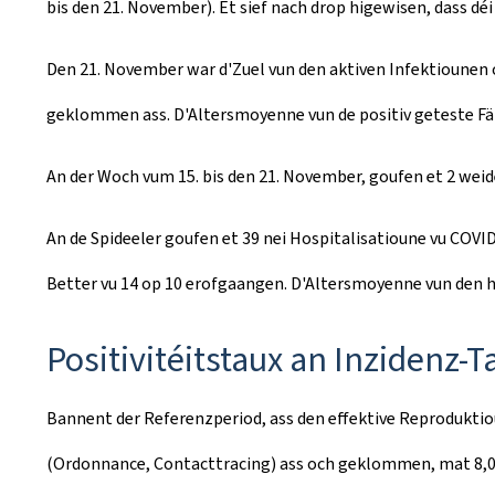
bis den 21. November). Et sief nach drop higewisen, dass dé
Den 21. November war d'Zuel vun den aktiven Infektiounen 
geklommen ass. D'Altersmoyenne vun de positiv geteste Fäll 
An der Woch vum 15. bis den 21. November, goufen et 2 w
An de Spideeler goufen et 39 nei Hospitalisatioune vu COVI
Better vu 14 op 10 erofgaangen. D'Altersmoyenne vun den hos
Positivitéitstaux an Inzidenz-T
Bannent der Referenzperiod, ass den effektive Reproduktiou
(Ordonnance, Contacttracing) ass och geklommen, mat 8,0