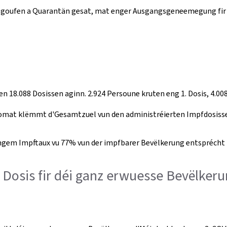
se goufen a Quarantän gesat, mat enger Ausgangsgeneemegung fir
 18.088 Dosissen aginn. 2.924 Persoune kruten eng 1. Dosis, 4.008
at klëmmt d'Gesamtzuel vun den administréierten Impfdosisse b
gem Impftaux vu 77% vun der impfbarer Bevëlkerung entsprécht (
 Dosis fir déi ganz erwuesse Bevëlker