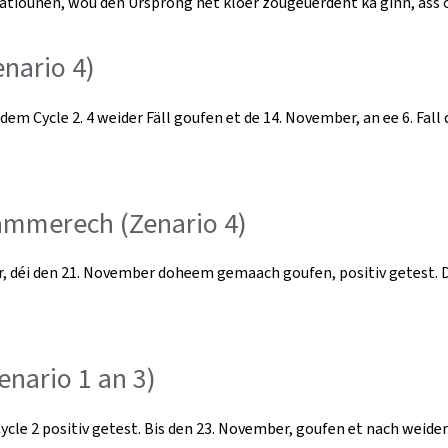
natiounen, wou den Ursprong net kloer zougeuerdent ka ginn, as
nario 4)
dem Cycle 2. 4 weider Fäll goufen et de 14. November, an ee 6. Fal
Rammerech (Zenario 4)
er, déi den 21. November doheem gemaach goufen, positiv getest. 
nario 1 an 3)
le 2 positiv getest. Bis den 23. November, goufen et nach weider F