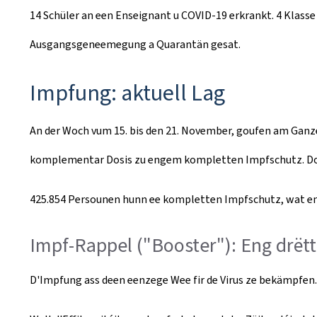
14 Schüler an een Enseignant u COVID-19 erkrankt. 4 Klas
Ausgangsgeneemegung a Quarantän gesat.
Impfung: aktuell Lag
An der Woch vum 15. bis den 21. November, goufen am Ganzen
komplementar Dosis zu engem kompletten Impfschutz. Dom
425.854 Persounen hunn ee kompletten Impfschutz, wat en
Impf-Rappel ("Booster"): Eng drëtt
D'Impfung ass deen eenzege Wee fir de Virus ze bekämpfen.