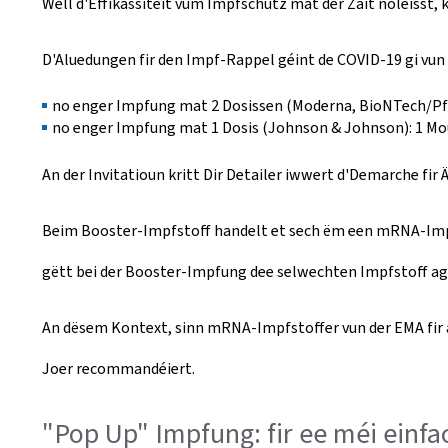
Well d'Effikassitéit vum Impfschutz mat der Zäit noléisst,
D'Aluedungen fir den Impf-Rappel géint de COVID-19 gi vun 
no enger Impfung mat 2 Dosissen (Moderna, BioNTech/Pfi
no enger Impfung mat 1 Dosis (Johnson & Johnson): 1 M
An der Invitatioun kritt Dir Detailer iwwert d'Demarche fi
Beim Booster-Impfstoff handelt et sech ëm een mRNA-Impf
gëtt bei der Booster-Impfung dee selwechten Impfstoff ag
An dësem Kontext, sinn mRNA-Impfstoffer vun der EMA fir a
Joer recommandéiert.
"Pop Up" Impfung: fir ee méi einf