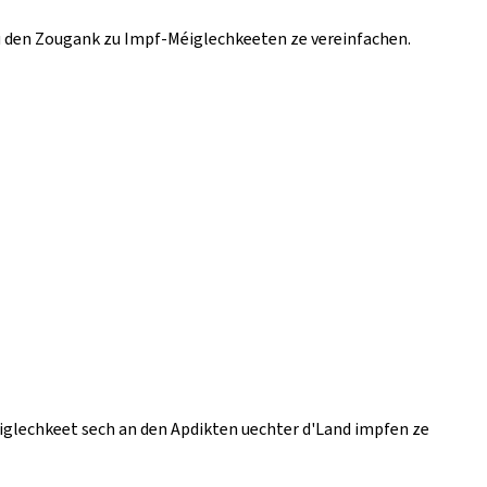
 den Zougank zu Impf-Méiglechkeeten ze vereinfachen.
lechkeet sech an den Apdikten uechter d'Land impfen ze