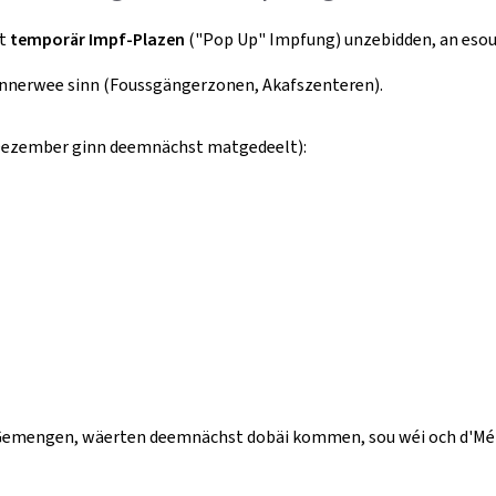
rt
temporär Impf-Plazen
("Pop Up" Impfung) unzebidden, an esou
ënnerwee sinn (Foussgängerzonen, Akafszenteren).
n Dezember ginn deemnächst matgedeelt):
emengen, wäerten deemnächst dobäi kommen, sou wéi och d'Méig