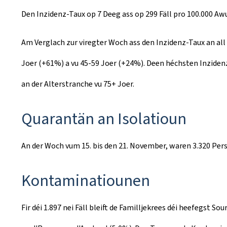
Den Inzidenz-Taux op 7 Deeg ass op 299 Fäll pro 100.000 A
Am Verglach zur viregter Woch ass den Inzidenz-Taux an all
Joer (+61%) a vu 45-59 Joer (+24%). Deen héchsten Inzidenz
an der Alterstranche vu 75+ Joer.
Quarantän an Isolatioun
An der Woch vum 15. bis den 21. November, waren 3.320 Per
Kontaminatiounen
Fir déi 1.897 nei Fäll bleift de Familljekrees déi heefegs