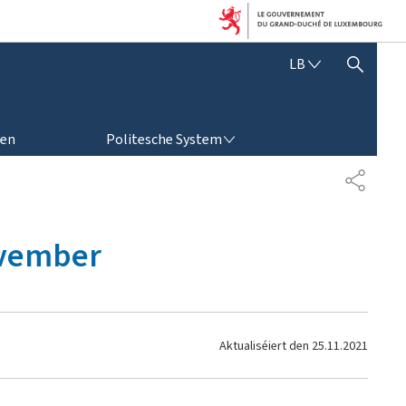
L
LB
SHOW HIDE SEARCH
Ë
T
Z
POLITESCHE SYSTEM
E
ren
Politesche System
B
U
S
E
H
R
A
G
R
ovember
E
E
S
N
C
H
Aktualiséiert den
25.11.2021