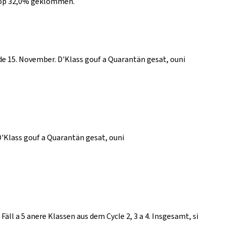
s op 32,0% geklommen.
l de 15. November. D'Klass gouf a Quarantän gesat, ouni
D'Klass gouf a Quarantän gesat, ouni
äll a 5 anere Klassen aus dem Cycle 2, 3 a 4. Insgesamt, si