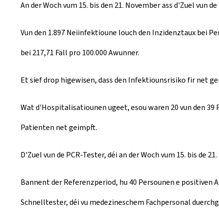
An der Woch vum 15. bis den 21. November ass d'Zuel vun d
e
a
Vun den 1.897 Neiinfektioune louch den Inzidenztaux bei Pe
t
bei 217,71 Fäll pro 100.000 Awunner.
e
Et sief drop higewisen, dass den Infektiounsrisiko fir net
d
Wat d'Hospitalisatiounen ugeet, esou waren 20 vun den 39 
o
Patienten net geimpft.
n
D'Zuel vun de PCR-Tester, déi an der Woch vum 15. bis de 2
Bannent der Referenzperiod, hu 40 Persounen e positiven A
Schnelltester, déi vu medezineschem Fachpersonal duerchgef