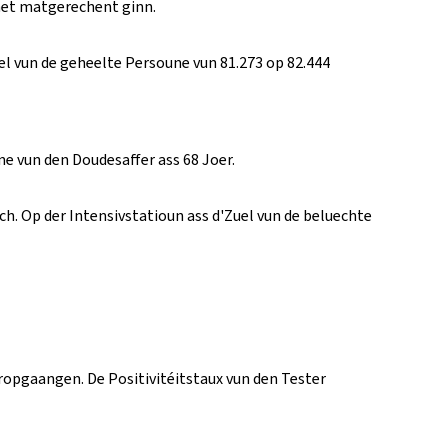
 net matgerechent ginn.
el vun de geheelte Persoune vun 81.273 op 82.444
 vun den Doudesaffer ass 68 Joer.
h. Op der Intensivstatioun ass d'Zuel vun de beluechte
ropgaangen. De Positivitéitstaux vun den Tester