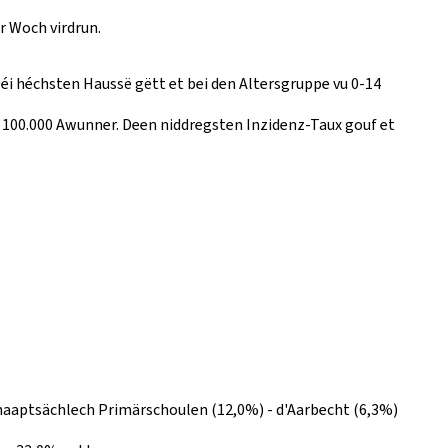
r Woch virdrun.
éi héchsten Haussë gëtt et bei den Altersgruppe vu 0-14
o 100.000 Awunner. Deen niddregsten Inzidenz-Taux gouf et
- haaptsächlech Primärschoulen (12,0%) - d'Aarbecht (6,3%)