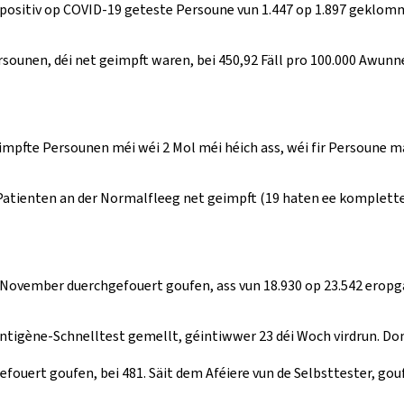
e positiv op COVID-19 geteste Persoune vun 1.447 op 1.897 geklo
rsounen, déi net geimpft waren, bei 450,92 Fäll pro 100.000 Awun
 geimpfte Persounen méi wéi 2 Mol méi héich ass, wéi fir Persoune
Patienten an der Normalfleeg net geimpft (19 haten ee kompletten
1. November duerchgefouert goufen, ass vun 18.930 op 23.542 erop
ntigène-Schnelltest gemellt, géintiwwer 23 déi Woch virdrun. Do
ouert goufen, bei 481. Säit dem Aféiere vun de Selbsttester, gouf