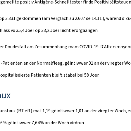
i gemellte positiv Antigène-Schnelltester fir de Positivitéitstaux
op 3.331 geklommen (am Verglach zu 2.607 de 14.11.), wärend d'Zu
ass vu 35,4 Joer op 33,2 Joer liicht erofgaangen.
eider Doudesfäll am Zesummenhang mam COVID-19. D'Altersmoyenne
D-Patienten an der Normalfleeg, géintiwwer 31 an der viregter Woc
pitaliséierte Patienten bleift stabel bei 58 Joer.
aux
nstaux (RT eff) mat 1,19 géintiwwer 1,01 an der viregter Woch, e
6% géintiwwer 7,64% an der Woch virdrun.