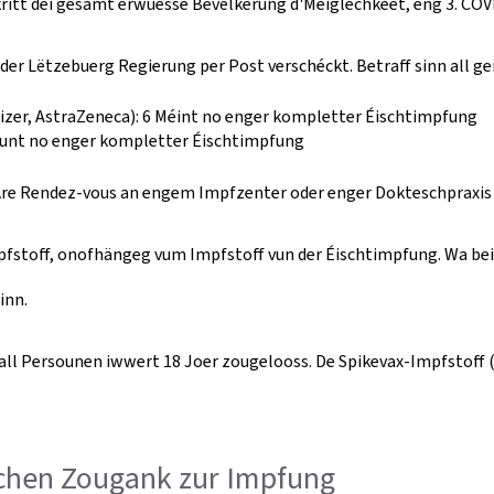
 kritt déi gesamt erwuesse Bevëlkerung d'Méiglechkeet, eng 3. CO
der Lëtzebuerg Regierung per Post verschéckt. Betraff sinn all ge
zer, AstraZeneca): 6 Méint no enger kompletter Éischtimpfung
ount no enger kompletter Éischtimpfung
r Äre Rendez-vous an engem Impfzenter oder enger Dokteschpraxis 
stoff, onofhängeg vum Impfstoff vun der Éischtimpfung. Wa be
inn.
ll Persounen iwwert 18 Joer zougelooss. De Spikevax-Impfstoff (
achen Zougank zur Impfung