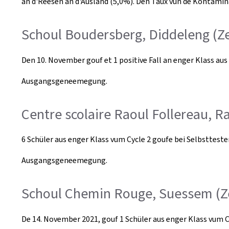
an d'Reesen an d'Ausland (5,0%). Den Taux vun de Kontami
Schoul Boudersberg, Diddeleng (Ze
Den 10. November gouf et 1 positive Fall an enger Klass aus 
Ausgangsgeneemegung.
Centre scolaire Raoul Follereau, 
6 Schüler aus enger Klass vum Cycle 2 goufe bei Selbsttest
Ausgangsgeneemegung.
Schoul Chemin Rouge, Suessem (Ze
De 14. November 2021, gouf 1 Schüler aus enger Klass vum Cyc