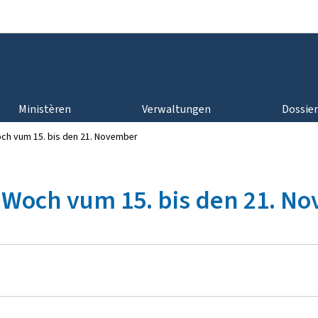
Bei den Haaptmenü goen
Bei den Inhalt goen
Ministèren
Verwaltungen
Dossie
ch vum 15. bis den 21. November
'Woch vum 15. bis den 21. N