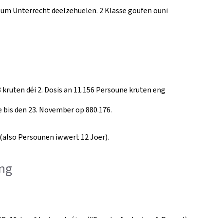
 um Unterrecht deelzehuelen. 2 Klasse goufen ouni
 kruten déi 2. Dosis an 11.156 Persoune kruten eng
is den 23. November op 880.176.
also Persounen iwwert 12 Joer).
ung