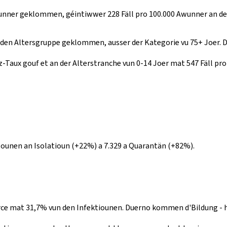
wunner geklommen, géintiwwer 228 Fäll pro 100.000 Awunner an de
 den Altersgruppe geklommen, ausser der Kategorie vu 75+ Joer. D
-Taux gouf et an der Alterstranche vun 0-14 Joer mat 547 Fäll pr
sounen an Isolatioun (+22%) a 7.329 a Quarantän (+82%).
t Source mat 31,7% vun den Infektiounen. Duerno kommen d'Bildung 