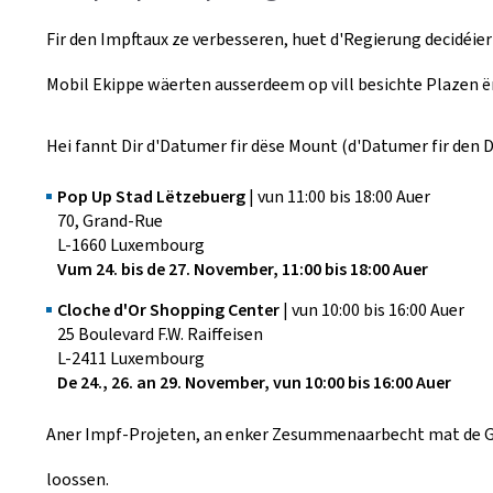
Fir den Impftaux ze verbesseren, huet d'Regierung decidéie
Mobil Ekippe wäerten ausserdeem op vill besichte Plazen 
Hei fannt Dir d'Datumer fir dëse Mount (d'Datumer fir de
Pop Up Stad Lëtzebuerg
| vun 11:00 bis 18:00 Auer
70, Grand-Rue
L-1660 Luxembourg
Vum 24. bis de 27. November, 11:00 bis 18:00 Auer
Cloche d'Or Shopping Center
| vun 10:00 bis 16:00 Auer
25 Boulevard F.W. Raiffeisen
L-2411 Luxembourg
De 24., 26. an 29. November, vun 10:00 bis 16:00 Auer
Aner Impf-Projeten, an enker Zesummenaarbecht mat de G
loossen.