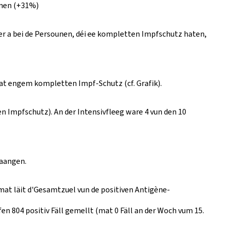
mmen (+31%)
ner a bei de Persounen, déi ee kompletten Impfschutz haten,
 mat engem kompletten Impf-Schutz (cf. Grafik).
 Impfschutz). An der Intensivfleeg ware 4 vun den 10
gaangen.
mat läit d'Gesamtzuel vun de positiven Antigène-
en 804 positiv Fäll gemellt (mat 0 Fäll an der Woch vum 15.