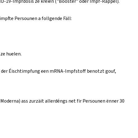
VID-19-Impfdosis ze kréien ("Booster" oder Impf-Rappel).
impfte Persounen a follgende Fäll:
ze huelen.
i der Éischtimpfung een mRNA-Impfstoff benotzt gouf,
Moderna) ass zurzäit allerdéngs net fir Persounen ënner 30