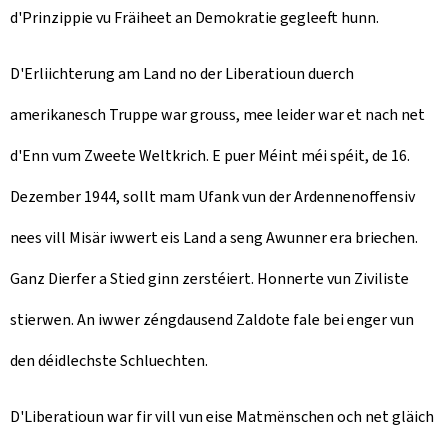
d'Prinzippie vu Fräiheet an Demokratie gegleeft hunn.
D'Erliichterung am Land no der Liberatioun duerch
amerikanesch Truppe war grouss, mee leider war et nach net
d'Enn vum Zweete Weltkrich. E puer Méint méi spéit, de 16.
Dezember 1944, sollt mam Ufank vun der Ardennenoffensiv
nees vill Misär iwwert eis Land a seng Awunner era briechen.
Ganz Dierfer a Stied ginn zerstéiert. Honnerte vun Ziviliste
stierwen. An iwwer zéngdausend Zaldote fale bei enger vun
den déidlechste Schluechten.
D'Liberatioun war fir vill vun eise Matmënschen och net gläich