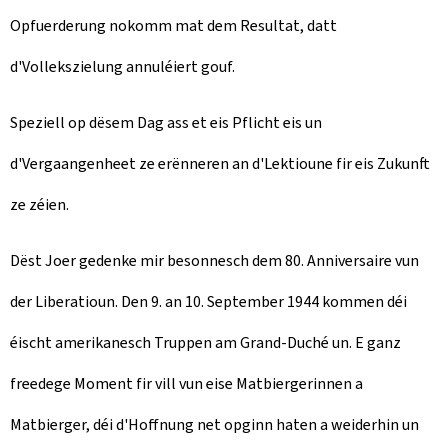
Opfuerderung nokomm mat dem Resultat, datt
d'Vollekszielung annuléiert gouf.
Speziell op dësem Dag ass et eis Pflicht eis un
d'Vergaangenheet ze erënneren an d'Lektioune fir eis Zukunft
ze zéien.
Dëst Joer gedenke mir besonnesch dem 80. Anniversaire vun
der Liberatioun. Den 9. an 10. September 1944 kommen déi
éischt amerikanesch Truppen am Grand-Duché un. E ganz
freedege Moment fir vill vun eise Matbiergerinnen a
Matbierger, déi d'Hoffnung net opginn haten a weiderhin un