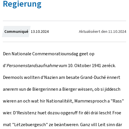
Regierung
C
Aktualiséiert den
11.10.2024
Communiqué
13.10.2024
r
Den Nationale Commemoratiounsdag geet op
e
d'
Personenstandsaufnahme
vum 10. Oktober 1941 zeréck.
a
Deemools wollten d'Nazien am besate Grand-Duché ënnert
t
anerem vun de Biergerinnen a Bierger wëssen, ob si jiddesch
e
wieren an och wat hir Nationalitéit, Mammesprooch a "Rass"
d
wier. D'Resistenz huet dozou opgeruff fir déi dräi lescht Froe
o
mat "Lëtzebuergesch" ze beäntweren. Ganz vill Leit sinn där
n