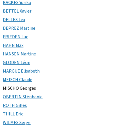
BACKES Yuriko
BETTEL Xavier
DELLES Lex
DEPREZ Martine
FRIEDEN Luc
HAHN Max
HANSEN Martine
GLODEN Léon
MARGUE Elisabeth
MEISCH Claude
MISCHO Georges
OBERTIN Stéphanie
ROTH Gilles
THILL Eric
WILMES Serge