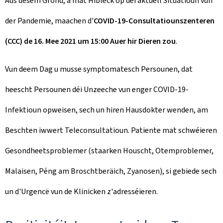
Aus dësem Grond, a mat Hibléck op déi aktuell Situatioun vun
der Pandemie, maachen d'
COVID-19-Consultatiounszenteren
(CCC) de 16. Mee 2021 um 15:00 Auer hir Dieren zou
.
Vun deem Dag u musse symptomatesch Persounen, dat
heescht Persounen déi Unzeeche vun enger COVID-19-
Infektioun opweisen, sech un hiren Hausdokter wenden, am
Beschten iwwert Teleconsultatioun. Patiente mat schwéieren
Gesondheetsproblemer (staarken Houscht, Otemproblemer,
Malaisen, Péng am Broschtberäich, Zyanosen), si gebiede sech
un d'Urgencë vun de Klinicken z'adresséieren.