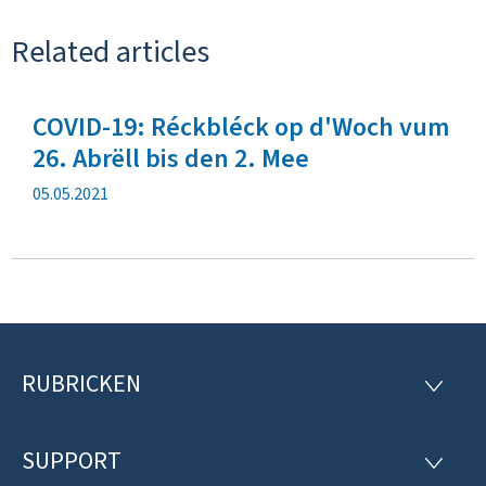
Related articles
COVID-19: Réckbléck op d'Woch vum
26. Abrëll bis den 2. Mee
V
05.05.2021
e
r
ë
f
f
e
n
RUBRICKEN
F
t
R
l
U
o
B
e
R
SUPPORT
c
u
S
I
h