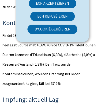
ECH AKZEPTÉIEREN
zu der Woch virdrun).
ECH REFUSÉIEREN
Kontaminatiounen
D'COOKIË GERÉIEREN
Fir déi 936 nei Fäll bleift de Familljekrees weiderhin déi
heefegst Source mat 45,6% vun de COVID-19-Infektiounen.
Duerno kommen d'Educatioun (6,3%), d'Aarbecht (4,0%) a
Reesen a d'Ausland (2,8%). Den Taux vun de
Kontaminatiounen, wou den Ursprong net kloer
zougeuerdent ka ginn, läit bei 37,9%.
Impfung: aktuell Lag