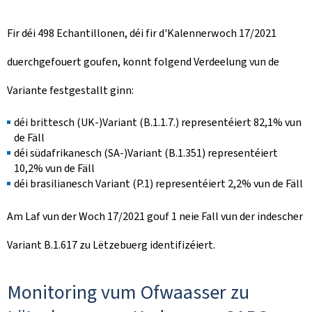
Fir déi 498 Echantillonen, déi fir d'Kalennerwoch 17/2021
duerchgefouert goufen, konnt folgend Verdeelung vun de
Variante festgestallt ginn:
déi brittesch (UK-)Variant (B.1.1.7.) representéiert 82,1% vun
de Fäll
déi südafrikanesch (SA-)Variant (B.1.351) representéiert
10,2% vun de Fäll
déi brasilianesch Variant (P.1) representéiert 2,2% vun de Fäll
Am Laf vun der Woch 17/2021 gouf 1 neie Fall vun der indescher
Variant B.1.617 zu Lëtzebuerg identifizéiert.
Monitoring vum Ofwaasser zu