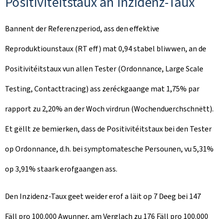
Positivitéitstaux an Inzidenz-Taux
Bannent der Referenzperiod, ass den effektive
Reproduktiounstaux (RT eff) mat 0,94 stabel bliwwen, an de
Positivitéitstaux vun allen Tester (Ordonnance, Large Scale
Testing, Contacttracing) ass zeréckgaange mat 1,75% par
rapport zu 2,20% an der Woch virdrun (Wochenduerchschnëtt).
Et gëllt ze bemierken, dass de Positivitéitstaux bei den Tester
op Ordonnance, d.h. bei symptomatesche Persounen, vu 5,31%
op 3,91% staark erofgaangen ass.
Den Inzidenz-Taux geet weider erof a läit op 7 Deeg bei 147
Fäll pro 100.000 Awunner, am Verglach zu 176 Fäll pro 100.000