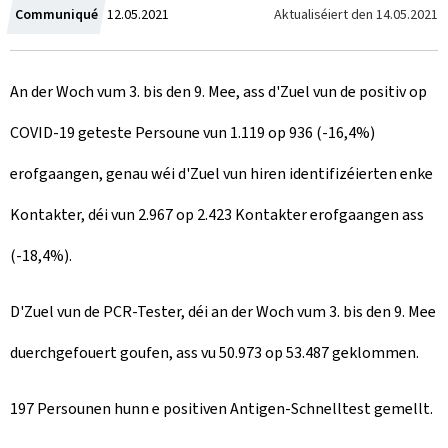
C
Aktualiséiert den
14.05.2021
Communiqué
12.05.2021
r
An der Woch vum 3. bis den 9. Mee, ass d'Zuel vun de positiv op
e
COVID-19 geteste Persoune vun 1.119 op 936 (-16,4%)
a
erofgaangen, genau wéi d'Zuel vun hiren identifizéierten enke
t
Kontakter, déi vun 2.967 op 2.423 Kontakter erofgaangen ass
e
(-18,4%).
d
o
D'Zuel vun de PCR-Tester, déi an der Woch vum 3. bis den 9. Mee
n
duerchgefouert goufen, ass vu 50.973 op 53.487 geklommen.
197 Persounen hunn e positiven Antigen-Schnelltest gemellt.