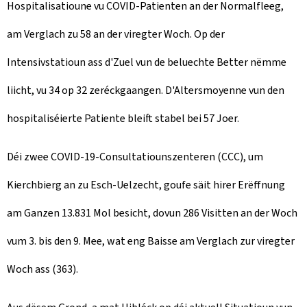
Hospitalisatioune vu COVID-Patienten an der Normalfleeg,
am Verglach zu 58 an der viregter Woch. Op der
Intensivstatioun ass d'Zuel vun de beluechte Better nëmme
liicht, vu 34 op 32 zeréckgaangen. D'Altersmoyenne vun den
hospitaliséierte Patiente bleift stabel bei 57 Joer.
Déi zwee COVID-19-Consultatiounszenteren (CCC), um
Kierchbierg an zu Esch-Uelzecht, goufe säit hirer Erëffnung
am Ganzen 13.831 Mol besicht, dovun 286 Visitten an der Woch
vum 3. bis den 9. Mee, wat eng Baisse am Verglach zur viregter
Woch ass (363).