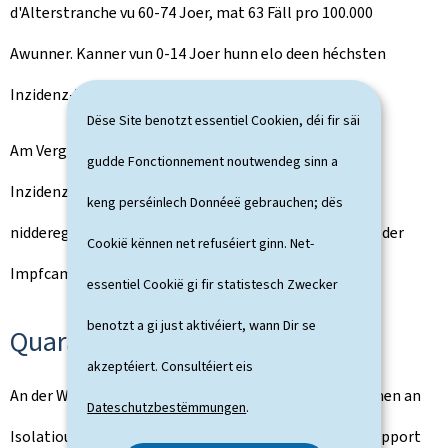
d'Alterstranche vu 60-74 Joer, mat 63 Fäll pro 100.000
Awunner. Kanner vun 0-14 Joer hunn elo deen héchsten
Inzidenz-Taux, mat 211 Fäll pro 100.000 Awunner.
Dëse Site benotzt essentiel Cookien, déi fir säi
Am Verglach zum Rescht vun der Bevëlkerung, ass den
gudde Fonctionnement noutwendeg sinn a
Inzidenz-Taux bei de Persoune vu 60+ Joer 3,3 Mol méi
keng perséinlech Donnéeë gebrauchen; dës
niddereg. Dës Alterstranche war bis elo d'Haaptzil vun der
Cookië kënnen net refuséiert ginn. Net-
Impfcampagne.
essentiel Cookië gi fir statistesch Zwecker
benotzt a gi just aktivéiert, wann Dir se
Quarantän an Isolatioun
akzeptéiert. Consultéiert eis
An der Woch vum 3. bis den 9. Mee, waren 2.452 Persounen an
Dateschutzbestëmmungen
.
Isolatioun (-11,4%) an 3.359 a Quarantän (-7,8% par rapport