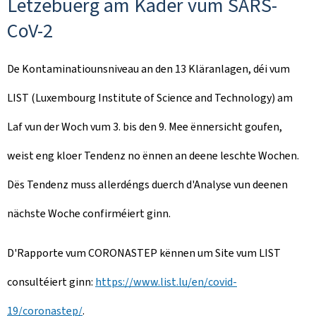
Lëtzebuerg am Kader vum SARS-
CoV-2
De Kontaminatiounsniveau an den 13 Kläranlagen, déi vum
LIST (Luxembourg Institute of Science and Technology) am
Laf vun der Woch vum 3. bis den 9. Mee ënnersicht goufen,
weist eng kloer Tendenz no ënnen an deene leschte Wochen.
Dës Tendenz muss allerdéngs duerch d'Analyse vun deenen
nächste Woche confirméiert ginn.
D'Rapporte vum CORONASTEP kënnen um Site vum LIST
consultéiert ginn:
https://www.list.lu/en/covid-
19/coronastep/
.