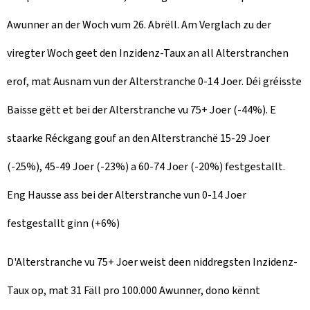
Awunner an der Woch vum 26. Abrëll. Am Verglach zu der
viregter Woch geet den Inzidenz-Taux an all Alterstranchen
erof, mat Ausnam vun der Alterstranche 0-14 Joer. Déi gréisste
Baisse gëtt et bei der Alterstranche vu 75+ Joer (-44%). E
staarke Réckgang gouf an den Alterstranchë 15-29 Joer
(-25%), 45-49 Joer (-23%) a 60-74 Joer (-20%) festgestallt.
Eng Hausse ass bei der Alterstranche vun 0-14 Joer
festgestallt ginn (+6%)
D'Alterstranche vu 75+ Joer weist deen niddregsten Inzidenz-
Taux op, mat 31 Fäll pro 100.000 Awunner, dono kënnt