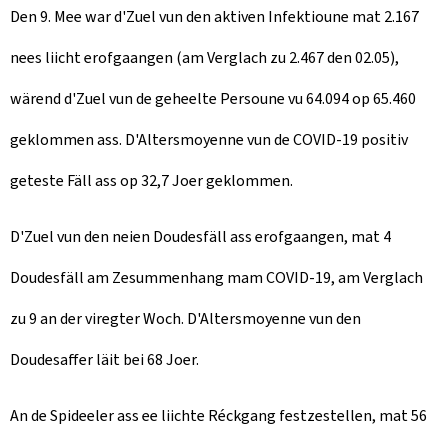
Den 9. Mee war d'Zuel vun den aktiven Infektioune mat 2.167
nees liicht erofgaangen (am Verglach zu 2.467 den 02.05),
wärend d'Zuel vun de geheelte Persoune vu 64.094 op 65.460
geklommen ass. D'Altersmoyenne vun de COVID-19 positiv
geteste Fäll ass op 32,7 Joer geklommen.
D'Zuel vun den neien Doudesfäll ass erofgaangen, mat 4
Doudesfäll am Zesummenhang mam COVID-19, am Verglach
zu 9 an der viregter Woch. D'Altersmoyenne vun den
Doudesaffer läit bei 68 Joer.
An de Spideeler ass ee liichte Réckgang festzestellen, mat 56