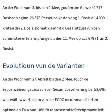
An der Woch vum 3. bis den 9. Mee, goufen am Ganze 40.717
Dosissen aginn. 26.678 Persoune kruten eng 1. Dosis a 14.039
kruten déi 2. Dosis. Domat klëmmt d'Gesamtzuel vun den
administréierten Impfunge bis den 11. Mee op 255.678 (1. an 2.
Dosis).
Evolutioun vun de Varianten
An der Woch vum 27. Abrëll bis den 2. Mee, louch de
Sequenzéierungstaux vun der Gesamtbevëlkerung bei 52,6%,
wat wäit iwwert deem vun der ECDC recommandéierten
optimalen Taux vun 10% fir representativ Stéchprouwe leit.