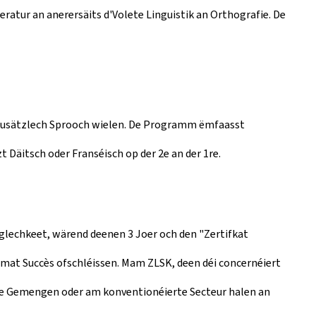
ratur an anerersäits d'Volete Linguistik an Orthografie. De
 zousätzlech Sprooch wielen. De Programm ëmfaasst
t Däitsch oder Franséisch op der 2e an der 1re.
glechkeet, wärend deenen 3 Joer och den "Zertifkat
mat Succès ofschléissen. Mam ZLSK, deen déi concernéiert
de Gemengen oder am konventionéierte Secteur halen an