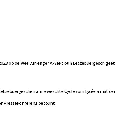
/2023 op de Wee vun enger A-Sektioun Lëtzebuergesch geet.
 Lëtzebuergeschen am ieweschte Cycle vum Lycée a mat der
der Pressekonferenz betount.