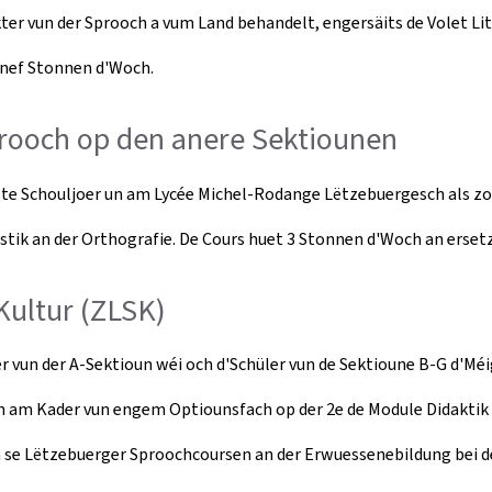
er vun der Sprooch a vum Land behandelt, engersäits de Volet Lite
nnef Stonnen d'Woch.
prooch op den anere Sektiounen
ächste Schouljoer un am Lycée Michel-Rodange Lëtzebuergesch als
istik an der Orthografie. De Cours huet 3 Stonnen d'Woch an ersetz
Kultur (ZLSK)
vun der A-Sektioun wéi och d'Schüler vun de Sektioune B-G d'Méi
n am Kader vun engem Optiounsfach op der 2e de Module Didaktik 
se Lëtzebuerger Sproochcoursen an der Erwuessenebildung bei 