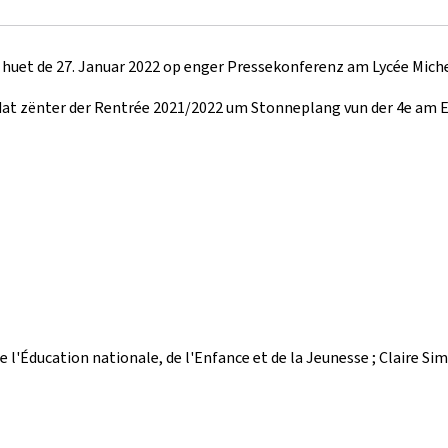
, huet de 27. Januar 2022 op enger Pressekonferenz am Lycée Miche
t, dat zënter der Rentrée 2021/2022 um Stonneplang vun der 4e a
de l'Éducation nationale, de l'Enfance et de la Jeunesse ; Claire S