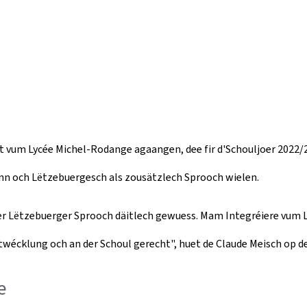
jet vum Lycée Michel-Rodange agaangen, dee fir d'Schouljoer 2022
dann och Lëtzebuergesch als zousätzlech Sprooch wielen.
 der Lëtzebuerger Sprooch däitlech gewuess. Mam Integréiere vum
ntwécklung och an der Schoul gerecht", huet de Claude Meisch op 
e