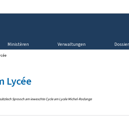
Bei den Haaptmenü goen
Bei den Inhalt goen
Ministèren
Verwaltungen
Dossie
ycée
m Lycée
ousätzlech Sprooch am ieweschte Cycle am Lycée Michel-Rodange