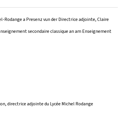
l-Rodange a Presenz vun der Directrice adjointe, Claire
m Enseignement secondaire classique an am Enseignement
imon, directrice adjointe du Lycée Michel Rodange