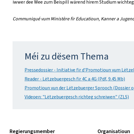
iwwer dee Wee zum Beispill wärend hirem Studium wichteg
Communiqué vum Ministère fir Educatioun, Kanner a Jugen
Méi zu dësem Thema
Pressedossier - Initiative fir d’Promotioun vum Lëtz
Reader - Lëtzebuergesch fir 4C a 4G (Pdf, 9.45 Mb)
Promotioun vun der Lëtzebuerger Sprooch (Dossier o
Videoen: "Lëtzebuergesch richteg schreiwen" (ZLS)
Regierungsmember
Organisatioun