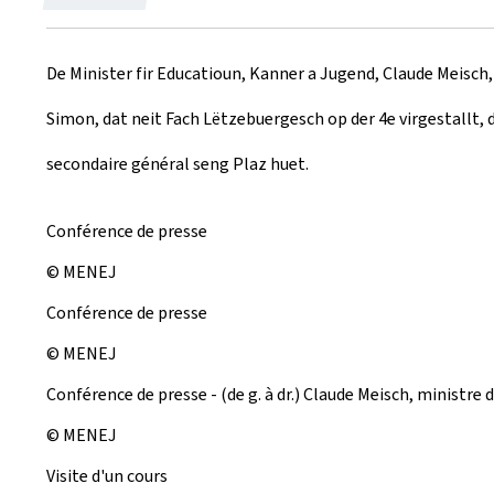
r
De Minister fir Educatioun, Kanner a Jugend, Claude Meisch
e
Simon, dat neit Fach Lëtzebuergesch op der 4e virgestall
a
secondaire général seng Plaz huet.
t
e
Conférence de presse
d
© MENEJ
o
Conférence de presse
n
© MENEJ
Conférence de presse - (de g. à dr.) Claude Meisch, ministre 
© MENEJ
Visite d'un cours