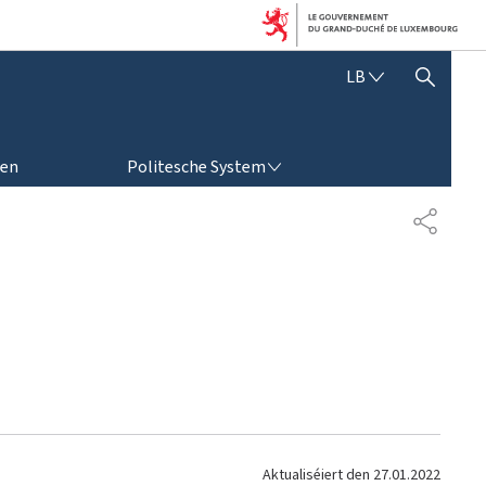
L
LB
SHOW HIDE SEARCH
Ë
T
Z
POLITESCHE SYSTEM
E
ren
Politesche System
B
U
S
E
H
R
A
G
R
E
E
S
N
C
H
Aktualiséiert den
27.01.2022