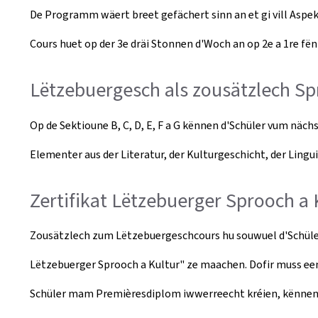
De Programm wäert breet gefächert sinn an et gi vill Aspekt
Cours huet op der 3e dräi Stonnen d'Woch an op 2e a 1re fë
Lëtzebuergesch als zousätzlech S
Op de Sektioune B, C, D, E, F a G kënnen d'Schüler vum n
Elementer aus der Literatur, der Kulturgeschicht, der Lingu
Zertifikat Lëtzebuerger Sprooch a 
Zousätzlech zum Lëtzebuergeschcours hu souwuel d'Schüler 
Lëtzebuerger Sprooch a Kultur" ze maachen. Dofir muss ee
Schüler mam Premièresdiplom iwwerreecht kréien, kënnen 