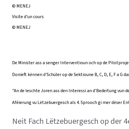
© MENEJ
Visite d'un cours
© MENEJ
De Minister ass a senger Interventioun och op de Pilotpro
Donieft kënnen d'Schüler op de Sektioune B, C, D, E, F a G 
"An de leschte Joren ass den Interessi an d'Bedeitung vun
Aféierung vu Lëtzebuergesch als 4. Sprooch gi mer dëser E
Neit Fach Lëtzebuergesch op der 4