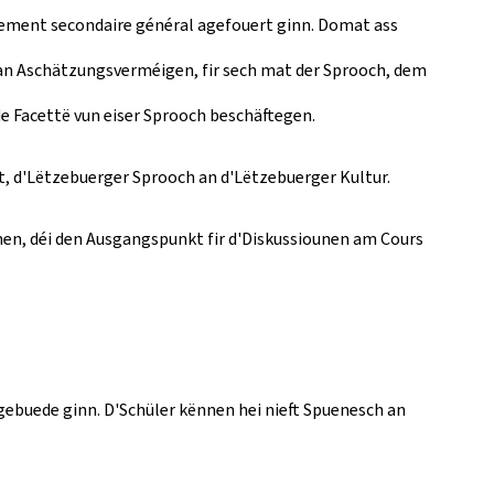
ement secondaire général agefouert ginn. Domat ass
t an Aschätzungsverméigen, fir sech mat der Sprooch, dem
de Facettë vun eiser Sprooch beschäftegen.
, d'Lëtzebuerger Sprooch an d'Lëtzebuerger Kultur.
en, déi den Ausgangspunkt fir d'Diskussiounen am Cours
buede ginn. D'Schüler kënnen hei nieft Spuenesch an