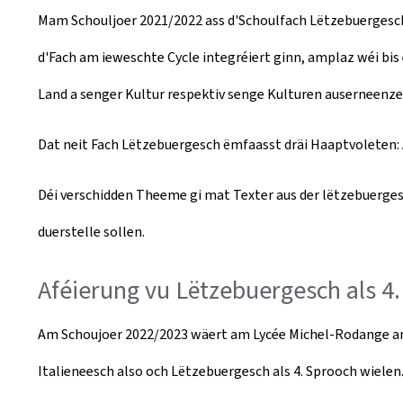
Mam Schouljoer 2021/2022 ass d'Schoulfach Lëtzebuergesc
d'Fach am ieweschte Cycle integréiert ginn, amplaz wéi bis
Land a senger Kultur respektiv senge Kulturen auserneenzes
Dat neit Fach Lëtzebuergesch ëmfaasst dräi Haaptvoleten:
Déi verschidden Theeme gi mat Texter aus der lëtzebuerges
duerstelle sollen.
Aféierung vu Lëtzebuergesch als 4
Am Schoujoer 2022/2023 wäert am Lycée Michel-Rodange am
Italieneesch also och Lëtzebuergesch als 4. Sprooch wielen