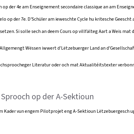
h op der 4e am Enseignement secondaire classique an am Enseign
 elo op der 7e. D'Schüler am ieweschte Cycle hu kritesche Geesch
etzen. Si solle sech an deem Cours op villfälteg Aart a Weis mat 
 Allgemengt Wëssen iwwert d'Lëtzebuerger Land an d'Gesellschaft
chsproocheger Literatur oder och mat Aktualitéitstexter verbonn
. Sprooch op der A-Sektioun
 Kader vun engem Pilotprojet eng A-Sektioun Lëtzebuergesch uge
.