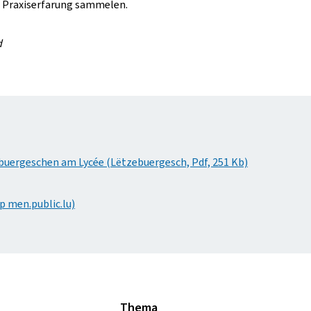
 Praxiserfarung sammelen.
d
ebuergeschen am Lycée (Lëtzebuergesch, Pdf, 251 Kb)
p men.public.lu)
Thema