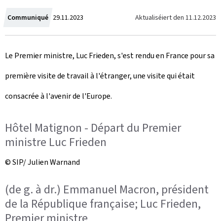
C
Aktualiséiert den
11.12.2023
Communiqué
29.11.2023
r
Le Premier ministre, Luc Frieden, s'est rendu en France pour sa
e
première visite de travail à l'étranger, une visite qui était
a
consacrée à l'avenir de l'Europe.
t
e
Hôtel Matignon - Départ du Premier
d
ministre Luc Frieden
o
© SIP/ Julien Warnand
n
(de g. à dr.) Emmanuel Macron, président
de la République française; Luc Frieden,
Premier ministre