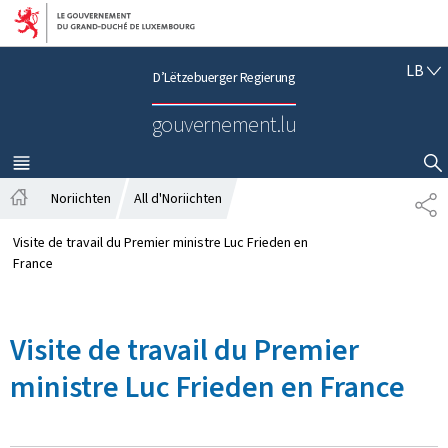
Bei den Haaptmenü goen
Bei den Inhalt goen
L
LB
D’Lëtzebuerger Regierung
Ë
T
gouvernement.lu
Z
E
B
MENÜ
HAAPT-
SHOW HIDE SEARCH
U
Noriichten
All d'Noriichten
S
E
S
H
R
t
A
Visite de travail du Premier ministre Luc Frieden en
G
a
R
France
E
r
E
S
t
N
C
s
H
Visite de travail du Premier
ä
i
ministre Luc Frieden en France
t