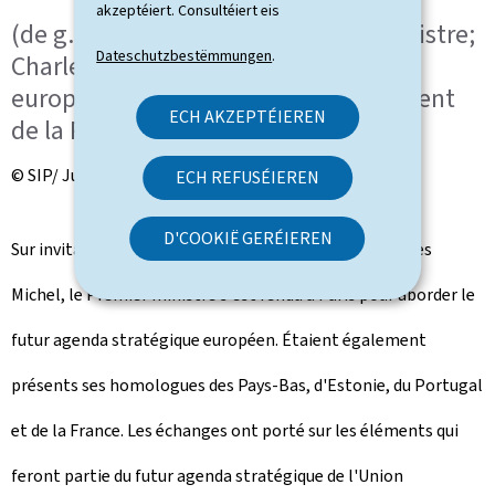
akzeptéiert. Consultéiert eis
(de g. à dr.) Luc Frieden, Premier ministre;
Dateschutzbestëmmungen
.
Charles Michel, président du Conseil
européen; Emmanuel Macron, président
ECH AKZEPTÉIEREN
de la République française
© SIP/ Julien Warnand
ECH REFUSÉIEREN
D'COOKIË GERÉIEREN
Sur invitation du président du Conseil européen, Charles
Michel, le Premier ministre s'est rendu à Paris pour aborder le
futur agenda stratégique européen. Étaient également
présents ses homologues des Pays-Bas, d'Estonie, du Portugal
et de la France. Les échanges ont porté sur les éléments qui
feront partie du futur agenda stratégique de l'Union