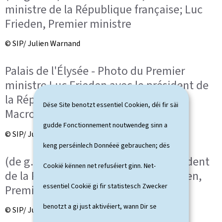
ministre de la République française; Luc
Frieden, Premier ministre
© SIP/ Julien Warnand
Palais de l'Élysée - Photo du Premier
ministre Luc Frieden avec le président de
la République française, Emmanuel
Dëse Site benotzt essentiel Cookien, déi fir säi
Macron
gudde Fonctionnement noutwendeg sinn a
© SIP/ Julien Warnand
keng perséinlech Donnéeë gebrauchen; dës
(de g. à dr.) Emmanuel Macron, président
Cookië kënnen net refuséiert ginn. Net-
de la République française; Luc Frieden,
essentiel Cookië gi fir statistesch Zwecker
Premier ministre
benotzt a gi just aktivéiert, wann Dir se
© SIP/ Julien Warnand