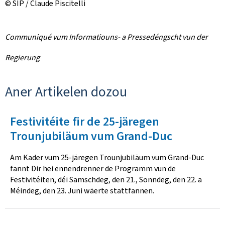
© SIP / Claude Piscitelli
Communiqué vum Informatiouns- a Pressedéngscht vun der
Regierung
Aner Artikelen dozou
Festivitéite fir de 25-järegen
Trounjubiläum vum Grand-Duc
Am Kader vum 25-järegen Trounjubiläum vum Grand-Duc
fannt Dir hei ënnendrënner de Programm vun de
Festivitéiten, déi Samschdeg, den 21., Sonndeg, den 22. a
Méindeg, den 23. Juni wäerte stattfannen.