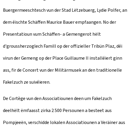
Buergermeeschtesch vun der Stad Lëtzebuerg, Lydie Polfer, an
dem éischte Schäffen Maurice Bauer empfaangen. No der
Presentatioun vum Schäffen- a Gemengerot hëlt
d'groussherzoglech Famill op der offizieller Tribün Plaz, déi
virun der Gemeng op der Place Guillaume II installéiert ginn
ass, fir de Concert vun der Militärmusek an den traditionelle
Fakelzuch ze suivéieren.
De Cortège vun den Associatiounen deen um Fakelzuch
deelhëlt ëmfaasst zirka 2 500 Persounen a besteet aus
Pompjeeën, verschidde lokalen Associatiounen a Veräiner aus