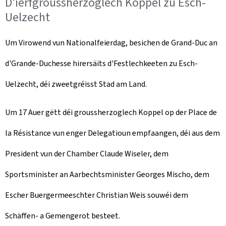
D'ierfgroussherzoglech Koppel zu Esch-
Uelzecht
Um Virowend vun Nationalfeierdag, besichen de Grand-Duc an
d'Grande-Duchesse hirersäits d'Festlechkeeten zu Esch-
Uelzecht, déi zweetgréisst Stad am Land.
Um 17 Auer gëtt déi groussherzoglech Koppel op der Place de
la Résistance vun enger Delegatioun empfaangen, déi aus dem
President vun der Chamber Claude Wiseler, dem
Sportsminister an Aarbechtsminister Georges Mischo, dem
Escher Buergermeeschter Christian Weis souwéi dem
Schäffen- a Gemengerot besteet.