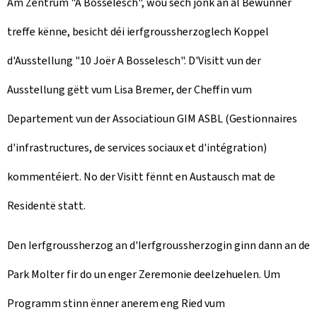
Am Zentrum "
A Bosselesch
", wou sech jonk an al Bewunner
treffe kënne, besicht déi ierfgroussherzoglech Koppel
d'Ausstellung "10 Joër
A Bosselesch
". D'Visitt vun der
Ausstellung gëtt vum Lisa Bremer, der Cheffin vum
Departement vun der Associatioun GIM ASBL (Gestionnaires
d'infrastructures, de services sociaux et d'intégration)
kommentéiert. No der Visitt fënnt en Austausch mat de
Residentë statt.
Den Ierfgroussherzog an d'Ierfgroussherzogin ginn dann an de
Park Molter fir do un enger Zeremonie deelzehuelen. Um
Programm stinn ënner anerem eng Ried vum