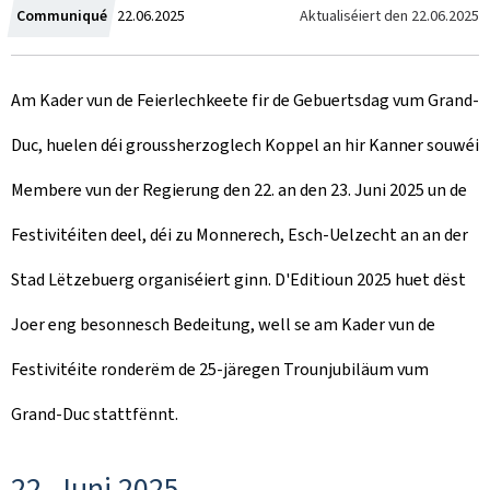
C
Aktualiséiert den
22.06.2025
Communiqué
22.06.2025
r
Am Kader vun de Feierlechkeete fir de Gebuertsdag vum Grand-
e
Duc, huelen déi groussherzoglech Koppel an hir Kanner souwéi
a
Membere vun der Regierung den 22. an den 23. Juni 2025 un de
t
Festivitéiten deel, déi zu Monnerech, Esch-Uelzecht an an der
e
Stad Lëtzebuerg organiséiert ginn. D'Editioun 2025 huet dëst
d
Joer eng besonnesch Bedeitung, well se am Kader vun de
o
Festivitéite ronderëm de 25-järegen Trounjubiläum vum
n
Grand-Duc stattfënnt.
22. Juni 2025