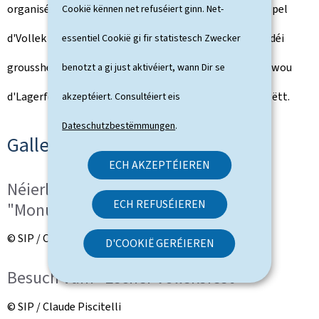
organiséiert gëtt, begréisst déi groussherzoglech Koppel
Cookië kënnen net refuséiert ginn. Net-
d'Vollek vum Balcon vum Hôtel de Ville aus. Dono hëlt déi
essentiel Cookië gi fir statistesch Zwecker
groussherzoglech Koppel um Escher Volleksfest deel, wou
benotzt a gi just aktivéiert, wann Dir se
d'Lagerfeier vun de Lëtzebuerger Scouten ugefaange gëtt.
akzeptéiert. Consultéiert eis
Dateschutzbestëmmungen
.
Gallery 1
ECH AKZEPTÉIEREN
Néierleeung vun enger Gerbe beim
ECH REFUSÉIEREN
"Monument aux Morts"
© SIP / Claude Piscitelli
D'COOKIË GERÉIEREN
Besuch vum «Escher Volleksfest»
© SIP / Claude Piscitelli