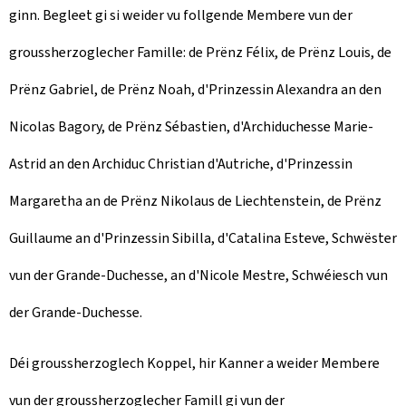
ginn. Begleet gi si weider vu follgende Membere vun der
groussherzoglecher Famille: de Prënz Félix, de Prënz Louis, de
Prënz Gabriel, de Prënz Noah, d'Prinzessin Alexandra an den
Nicolas Bagory, de Prënz Sébastien, d'Archiduchesse Marie-
Astrid an den Archiduc Christian d'Autriche, d'Prinzessin
Margaretha an de Prënz Nikolaus de Liechtenstein, de Prënz
Guillaume an d'Prinzessin Sibilla, d'Catalina Esteve, Schwëster
vun der Grande-Duchesse, an d'Nicole Mestre, Schwéiesch vun
der Grande-Duchesse.
Déi groussherzoglech Koppel, hir Kanner a weider Membere
vun der groussherzoglecher Famill gi vun der