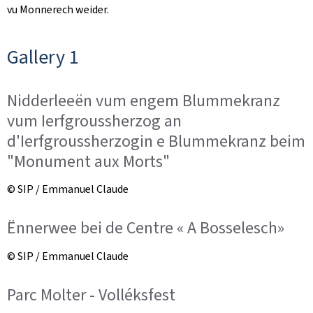
vu Monnerech weider.
Gallery 1
Nidderleeën vum engem Blummekranz
vum Ierfgroussherzog an
d'Ierfgroussherzogin e Blummekranz beim
"Monument aux Morts"
© SIP / Emmanuel Claude
Ënnerwee bei de Centre « A Bosselesch»
© SIP / Emmanuel Claude
Parc Molter - Volléksfest