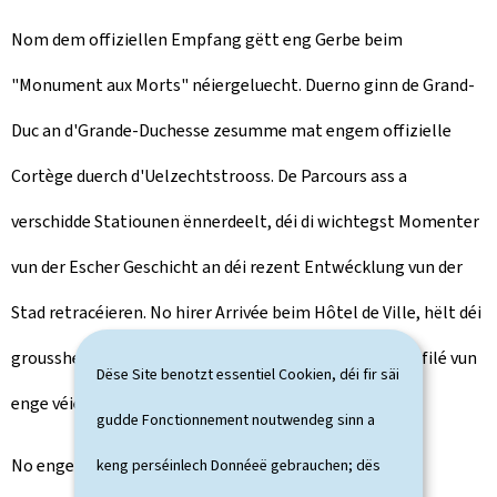
Nom dem offiziellen Empfang gëtt eng Gerbe beim
"Monument aux Morts" néiergeluecht. Duerno ginn de Grand-
Duc an d'Grande-Duchesse zesumme mat engem offizielle
Cortège duerch d'Uelzechtstrooss. De Parcours ass a
verschidde Statiounen ënnerdeelt, déi di wichtegst Momenter
vun der Escher Geschicht an déi rezent Entwécklung vun der
Stad retracéieren. No hirer Arrivée beim Hôtel de Ville, hëlt déi
groussherzoglech Koppel Plaz op der Tribün fir um Defilé vun
Dëse Site benotzt essentiel Cookien, déi fir säi
enge véierzeg Escher Veräiner deelzehuelen.
gudde Fonctionnement noutwendeg sinn a
No enger Receptioun, déi vun der Stad Esch-Uelzecht
keng perséinlech Donnéeë gebrauchen; dës