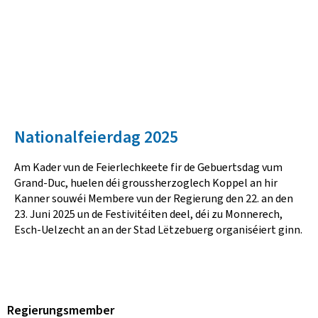
Nationalfeierdag 2025
Am Kader vun de Feierlechkeete fir de Gebuertsdag vum
Grand-Duc, huelen déi groussherzoglech Koppel an hir
Kanner souwéi Membere vun der Regierung den 22. an den
23. Juni 2025 un de Festivitéiten deel, déi zu Monnerech,
Esch-Uelzecht an an der Stad Lëtzebuerg organiséiert ginn.
Regierungsmember