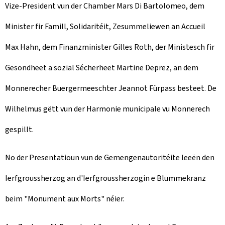
Vize-President vun der Chamber Mars Di Bartolomeo, dem
Minister fir Famill, Solidaritéit, Zesummeliewen an Accueil
Max Hahn, dem Finanzminister Gilles Roth, der Ministesch fir
Gesondheet a sozial Sécherheet Martine Deprez, an dem
Monnerecher Buergermeeschter Jeannot Fürpass besteet. De
Wilhelmus gëtt vun der Harmonie municipale vu Monnerech
gespillt.
No der Presentatioun vun de Gemengenautoritéite leeën den
Ierfgroussherzog an d'Ierfgroussherzogin e Blummekranz
beim "Monument aux Morts" néier.