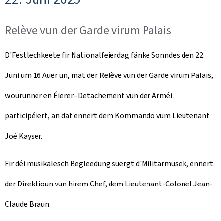
Relève vun der Garde virum Palais
D'Festlechkeete fir Nationalfeierdag fänke Sonndes den 22.
Juni um 16 Auer un, mat der Relève vun der Garde virum Palais,
wourunner en Éieren-Detachement vun der Arméi
participéiert, an dat ënnert dem Kommando vum Lieutenant
Joé Kayser.
Fir déi musikalesch Begleedung suergt d'Militärmusek, ënnert
der Direktioun vun hirem Chef, dem Lieutenant-Colonel Jean-
Claude Braun.