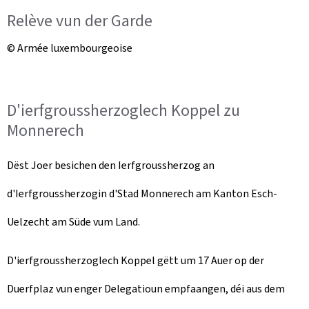
Relève vun der Garde
© Armée luxembourgeoise
D'ierfgroussherzoglech Koppel zu
Monnerech
Dëst Joer besichen den Ierfgroussherzog an
d'Ierfgroussherzogin d'Stad Monnerech am Kanton Esch-
Uelzecht am Süde vum Land.
D'ierfgroussherzoglech Koppel gëtt um 17 Auer op der
Duerfplaz vun enger Delegatioun empfaangen, déi aus dem