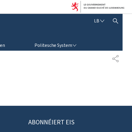
L
LB
SHOW HIDE SEARCH
Ë
T
Z
POLITESCHE SYSTEM
E
ren
Politesche System
B
U
S
E
H
R
A
G
R
E
E
S
N
C
H
ABONNÉIERT EIS