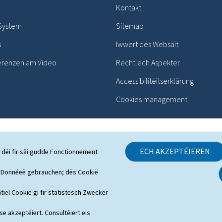
Kontakt
 System
Sitemap
s
Iwwert dës Websäit
erenzen am Video
Rechtlech Aspekter
Accessibilitéitserklärung
Cookies management
ECH AKZEPTÉIEREN
 déi fir säi gudde Fonctionnement
h Donnéeë gebrauchen; dës Cookië
tiel Cookië gi fir statistesch Zwecker
 se akzeptéiert. Consultéiert eis