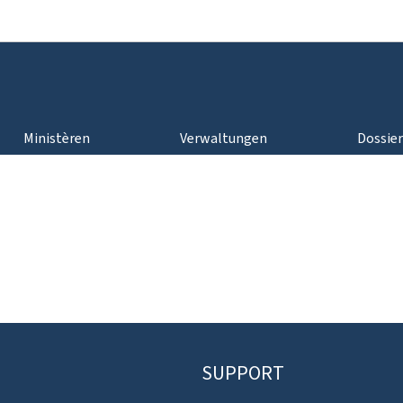
Bei den Haaptmenü goen
Bei den Inhalt goen
Ministèren
Verwaltungen
Dossie
SUPPORT