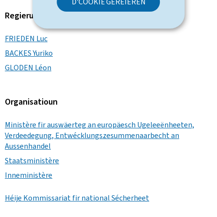
D'COOKIË GERÉIEREN
Regierungsmember
FRIEDEN Luc
BACKES Yuriko
GLODEN Léon
Organisatioun
Ministère fir auswäerteg an europäesch Ugeleeënheeten,
Verdeedegung, Entwécklungszesummenaarbecht an
Aussenhandel
Staatsministère
Inneministère
Héije Kommissariat fir national Sécherheet