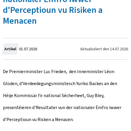
d'Perceptioun vu Risiken a
Menacen
C
Aktualiséiert den
14.07.2026
Artikel
01.07.2026
r
De Premierminister Luc Frieden, den Inneminister Léon
e
Gloden, d'Verdeedegungsministesch Yuriko Backes an den
a
Héije Kommissär fir national Sécherheet, Guy Bley,
t
presentéieren d'Resultater vun der nationaler Ëmfro iwwer
e
d'Perceptioun vu Risken a Menacen.
d