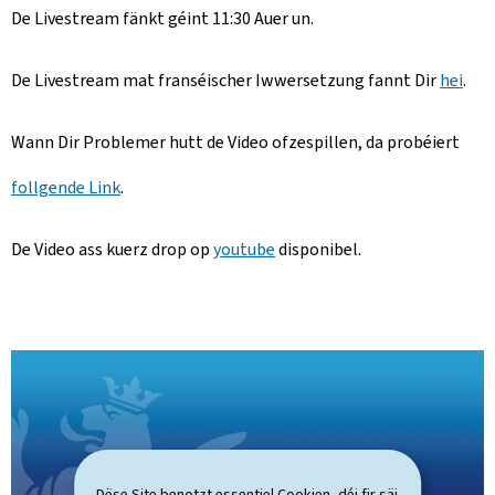
o
De Livestream fänkt géint 11:30 Auer un.
n
De Livestream mat franséischer Iwwersetzung fannt Dir
hei
.
Wann Dir Problemer hutt de Video ofzespillen, da probéiert
follgende Link
.
De Video ass kuerz drop op
youtube
disponibel.
Dëse Site benotzt essentiel Cookien, déi fir säi