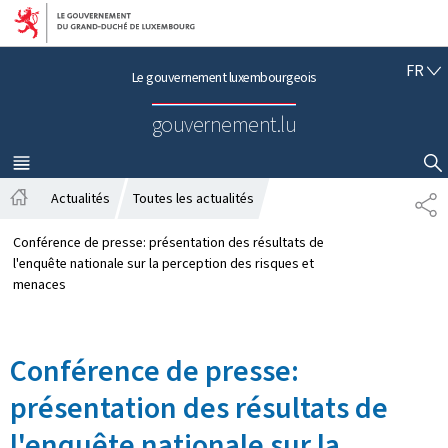
Aller au menu principal
Aller au contenu
F
FR
Le gouvernement luxembourgeois
R
A
gouvernement.lu
N
Ç
A
MENU
PRINCIPAL
AFFICHER / MASQUER LA RECHERCHE
I
Actualités
Toutes les actualités
P
S
A
A
c
R
Conférence de presse: présentation des résultats de
c
T
l'enquête nationale sur la perception des risques et
u
A
menaces
e
G
i
E
l
Conférence de presse:
présentation des résultats de
l'enquête nationale sur la