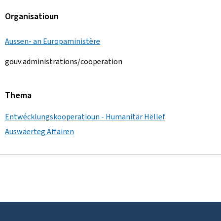
Organisatioun
Aussen- an Europaministère
gouv:administrations/cooperation
Thema
Entwécklungskooperatioun - Humanitär Hëllef
Auswäerteg Affairen