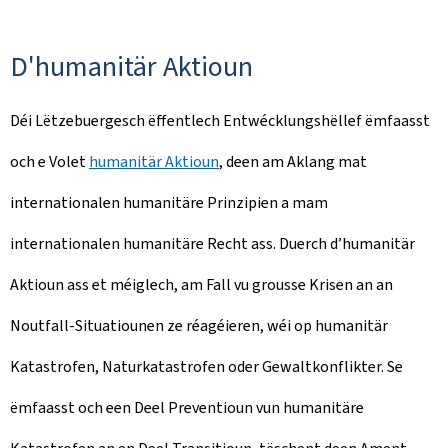
D'humanitär Aktioun
Déi Lëtzebuergesch ëffentlech Entwécklungshëllef ëmfaasst
och e Volet
humanitär Aktioun
, deen am Aklang mat
internationalen humanitäre Prinzipien a mam
internationalen humanitäre Recht ass. Duerch d’humanitär
Aktioun ass et méiglech, am Fall vu grousse Krisen an an
Noutfall-Situatiounen ze réagéieren, wéi op humanitär
Katastrofen, Naturkatastrofen oder Gewaltkonflikter. Se
ëmfaasst och een Deel Preventioun vun humanitäre