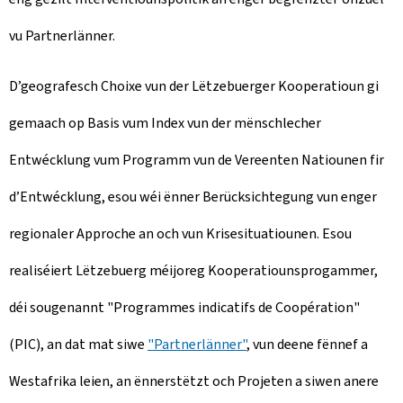
vu Partnerlänner.
D’geografesch Choixe vun der Lëtzebuerger Kooperatioun gi
gemaach op Basis vum Index vun der mënschlecher
Entwécklung vum Programm vun de Vereenten Natiounen fir
d’Entwécklung, esou wéi ënner Berücksichtegung vun enger
regionaler Approche an och vun Krisesituatiounen. Esou
realiséiert Lëtzebuerg méijoreg Kooperatiounsprogammer,
déi sougenannt "Programmes indicatifs de Coopération"
(PIC), an dat mat siwe
"Partnerlänner"
, vun deene fënnef a
Westafrika leien, an ënnerstëtzt och Projeten a siwen anere