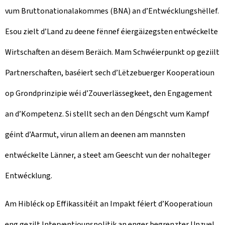
vum Bruttonationalakommes (BNA) an d’Entwécklungshëllef.
Esou zielt d’Land zu deene fënnef éiergäizegsten entwéckelte
Wirtschaften an dësem Beräich. Mam Schwéierpunkt op geziilt
Partnerschaften, baséiert sech d’Lëtzebuerger Kooperatioun
op Grondprinzipie wéi d’Zouverlässegkeet, den Engagement
an d’Kompetenz. Si stellt sech an den Déngscht vum Kampf
géint d’Aarmut, virun allem an deenen am mannsten
entwéckelte Länner, a steet am Geescht vun der nohalteger
Entwécklung.
Am Hibléck op Effikassitéit an Impakt féiert d’Kooperatioun
eng gezilt Interventiounspolitik an enger begrenzter Unzuel