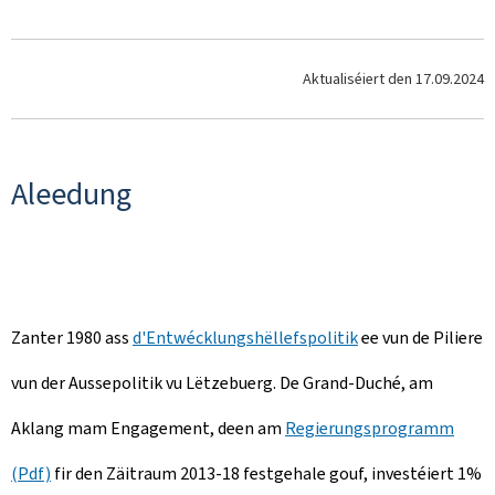
Aktualiséiert den
17.09.2024
Aleedung
Zanter 1980 ass
d'Entwécklungshëllefspolitik
ee vun de Piliere
vun der Aussepolitik vu Lëtzebuerg. De Grand-Duché, am
Aklang mam Engagement, deen am
Regierungsprogramm
(Pdf)
fir den Zäitraum 2013-18 festgehale gouf, investéiert 1%