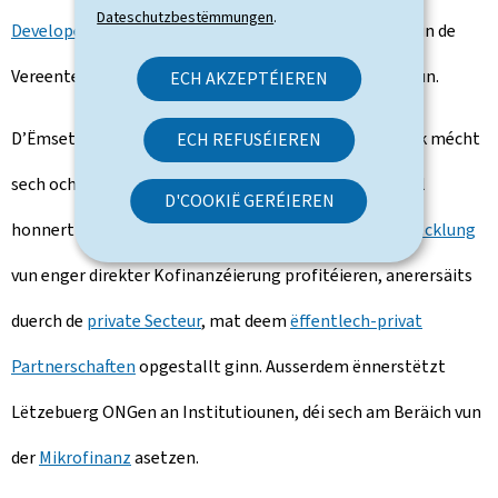
Dateschutzbestëmmungen
.
Developement
, a
multilateral Kanäl
, duerch Agencë vun de
Vereenten Natiounen oder vun der Europäescher Unioun.
ECH AKZEPTÉIEREN
D’Ëmsetze vun der Lëtzebuerger Kooperatiounspolitik mécht
ECH REFUSÉIEREN
sech och engersäits duerch d’Zivilgesellschaft, wou bal
D'COOKIË GERÉIEREN
honnert
unerkannte lëtzebuergesch ONGe fir d'Entwécklung
vun enger direkter Kofinanzéierung profitéieren, anerersäits
duerch de
private Secteur
, mat deem
ëffentlech-privat
Partnerschaften
opgestallt ginn. Ausserdem ënnerstëtzt
Lëtzebuerg ONGen an Institutiounen, déi sech am Beräich vun
der
Mikrofinanz
asetzen.