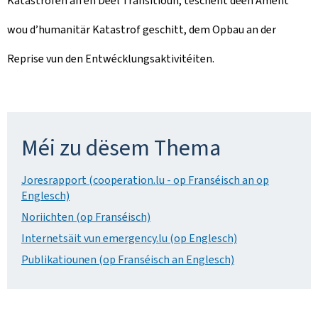
Katastrofen an en Deel Transitioun, tëschent deen Ament
wou d’humanitär Katastrof geschitt, dem Opbau an der
Reprise vun den Entwécklungsaktivitéiten.
Méi zu dësem Thema
Joresrapport (cooperation.lu - op Franséisch an op
Englesch)
Noriichten (op Franséisch)
Internetsäit vun emergency.lu (op Englesch)
Publikatiounen (op Franséisch an Englesch)