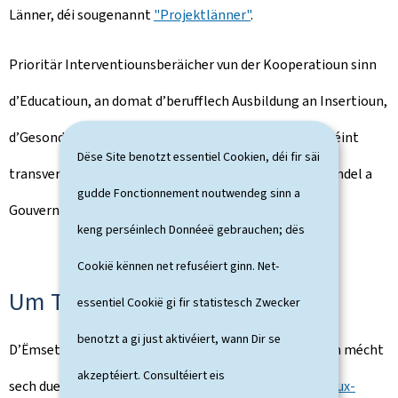
Länner, déi sougenannt
"Projektlänner"
.
Prioritär Interventiounsberäicher vun der Kooperatioun sinn
d’Educatioun, an domat d’berufflech Ausbildung an Insertioun,
d’Gesondheet an d’lokal Entwécklung abegraff; wougéint
Dëse Site benotzt essentiel Cookien, déi fir säi
transversal Theme wéi Gender, d’Ëmwelt, de Klimawandel a
gudde Fonctionnement noutwendeg sinn a
Gouvernance sinn.
keng perséinlech Donnéeë gebrauchen; dës
Cookië kënnen net refuséiert ginn. Net-
Um Terrain
essentiel Cookië gi fir statistesch Zwecker
benotzt a gi just aktivéiert, wann Dir se
D’Ëmsetzung vun der Kooperatiounspolitik um Terrain mécht
akzeptéiert. Consultéiert eis
sech duerch bilateral Kanäl, haaptsächlech d’Agence
Lux-