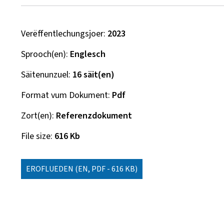
Verëffentlechungsjoer
2023
Sprooch(en)
Englesch
Säitenunzuel
16 säit(en)
Format vum Dokument
Pdf
Zort(en)
Referenzdokument
File size
616 Kb
EROFLUEDEN
(EN, PDF - 616 KB)