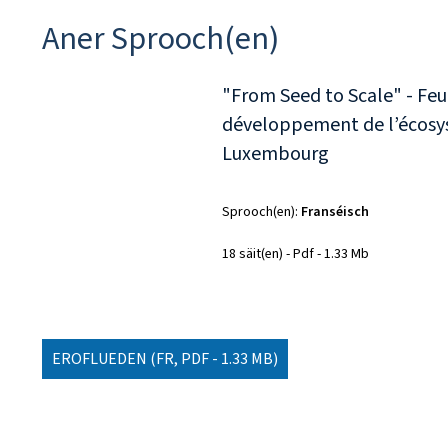
Aner Sprooch(en)
"From Seed to Scale" - Feui
développement de l’écosy
Luxembourg
Sprooch(en)
Franséisch
18 säit(en)
Pdf
1.33 Mb
EROFLUEDEN
(FR, PDF - 1.33 MB)