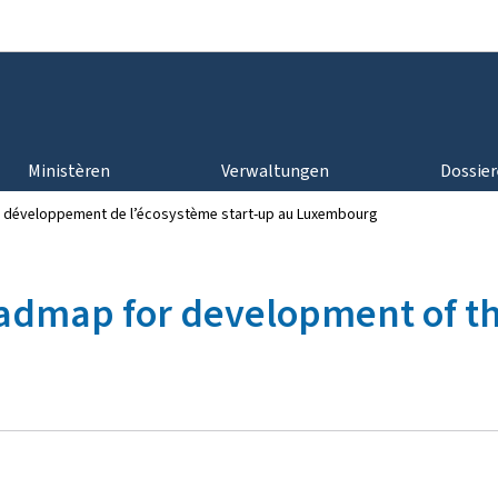
Bei den Haaptmenü goen
Bei den Inhalt goen
Ministèren
Verwaltungen
Dossie
 le développement de l’écosystème start-up au Luxembourg
admap for development of th