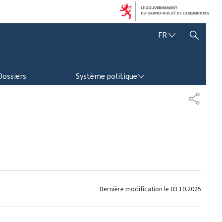
F
FR
AFFICHER / MASQUER LA RECHERCHE
R
A
N
SYSTÈME POLITIQUE
Ç
Dossiers
Système politique
A
I
P
S
A
R
T
A
G
E
Dernière modification le
03.10.2025