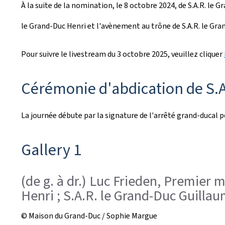
À la suite de la nomination, le 8 octobre 2024, de S.A.R. le
é
le Grand-Duc Henri et l'avènement au trône de S.A.R. le Gran
e
l
Pour suivre le livestream du 3 octobre 2025, veuillez cliquer
e
Cérémonie d'abdication de S.A
La journée débute par la signature de l'arrêté grand-ducal 
Gallery 1
(de g. à dr.) Luc Frieden, Premier 
Henri ; S.A.R. le Grand-Duc Guilla
© Maison du Grand-Duc / Sophie Margue