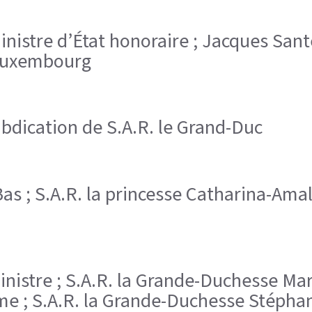
inistre d’État honoraire ; Jacques Sant
 Luxembourg
bdication de S.A.R. le Grand-Duc
-Bas ; S.A.R. la princesse Catharina-Ama
ministre ; S.A.R. la Grande-Duchesse Mar
ume ; S.A.R. la Grande-Duchesse Stépha