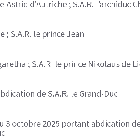
ie-Astrid d'Autriche ; S.A.R. l’archiduc 
ne ; S.A.R. le prince Jean
rgaretha ; S.A.R. le prince Nikolaus de 
bdication de S.A.R. le Grand-Duc
du 3 octobre 2025 portant abdication de
uc