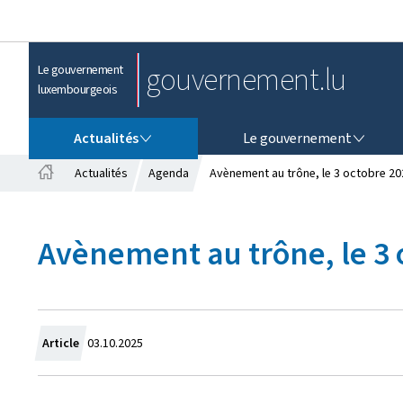
gouvernement.lu
Le gouvernement
luxembourgeois
ACTUALITÉS
LE GOUVERNEMENT
Actualités
Le gouvernement
Actualités
Agenda
Avènement au trône, le 3 octobre 20
A
c
c
Avènement au trône, le 3 
u
e
i
l
C
Article
03.10.2025
r