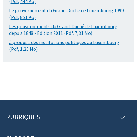
(Pdf, 444 Ko)
Le gouvernement du Grand-Duché de Luxembourg 1999
(Pdf, 851 Ko)
Les gouvernements du Grand-Duché de Luxembourg
depuis 1848 - Édition 2011 (Pdf, 7,31 Mo)
à propos... des institutions politiques au Luxembourg
(Pdf, 1,25 Mo)
RUBRIQUES
P
R
U
i
B
R