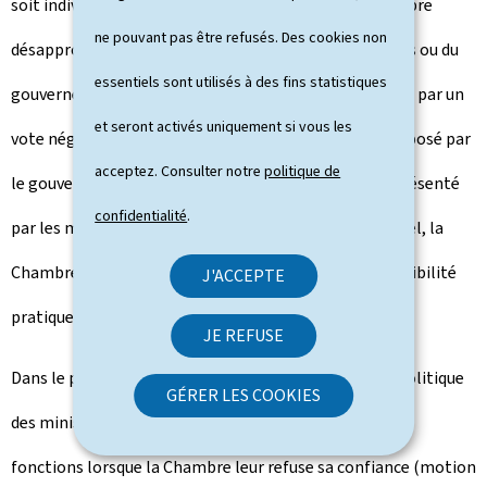
soit individuellement, soit collectivement. Si la Chambre
ne pouvant pas être refusés. Des cookies non
désapprouve la politique d'un ou de plusieurs ministres ou du
essentiels sont utilisés à des fins statistiques
gouvernement entier, elle exprime son désaccord, soit par un
et seront activés uniquement si vous les
vote négatif au sujet d'un ordre du jour déterminé proposé par
acceptez. Consulter notre
politique de
le gouvernement, soit par le rejet d'un projet de loi présenté
confidentialité
.
par les ministres. En refusant de voter le budget annuel, la
Chambre peut mettre le gouvernement dans l'impossibilité
J'ACCEPTE
pratique de gérer les affaires publiques.
JE REFUSE
Dans le pire des cas, la sanction de la responsabilité politique
GÉRER LES COOKIES
des ministres consiste en l'obligation de cesser leurs
fonctions lorsque la Chambre leur refuse sa confiance (motion