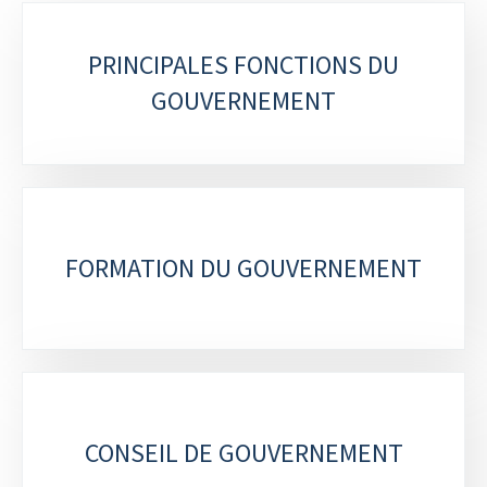
S
PRINCIPALES FONCTIONS DU
o
GOUVERNEMENT
u
s
-
r
FORMATION DU GOUVERNEMENT
u
b
r
i
q
CONSEIL DE GOUVERNEMENT
u