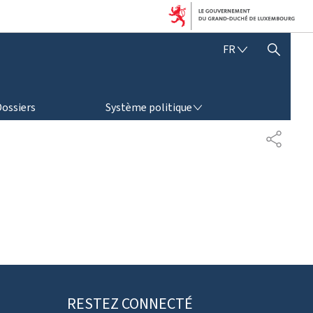
F
FR
AFFICHER / MASQUER LA RECHERCHE
R
A
N
SYSTÈME POLITIQUE
Ç
Dossiers
Système politique
A
I
P
S
A
R
T
A
G
E
RESTEZ CONNECTÉ