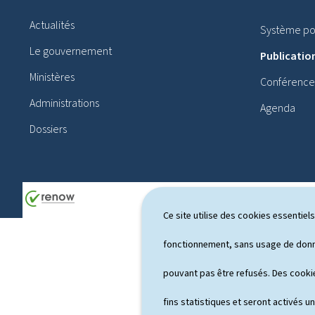
i
Actualités
Système pol
e
Le gouvernement
Publicatio
d
Ministères
Conférences
d
Administrations
Agenda
e
Dossiers
p
a
g
e
Ce site utilise des cookies essentie
fonctionnement, sans usage de donné
pouvant pas être refusés. Des cookie
fins statistiques et seront activés u