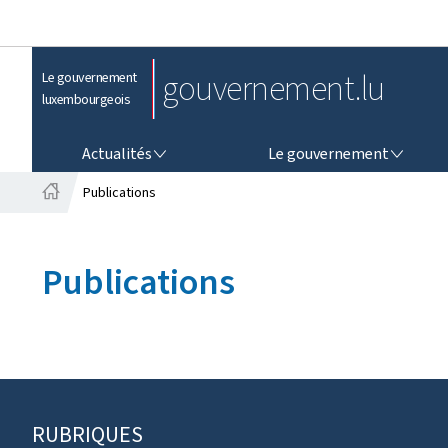
gouvernement.lu
Le gouvernement
luxembourgeois
ACTUALITÉS
LE GOUVERNEMENT
Actualités
Le gouvernement
Publications
A
c
c
Publications
u
e
i
l
RUBRIQUES
P