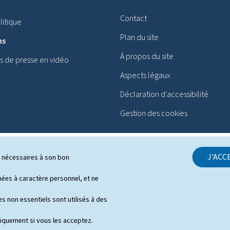
Contact
itique
Plan du site
ns
À propos du site
 de presse en vidéo
Aspects légaux
Déclaration d'accessibilité
Gestion des cookies
J'ACC
ls nécessaires à son bon
es à caractère personnel, et ne
s non essentiels sont utilisés à des
niquement si vous les acceptez.